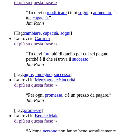
di più su questa frase
››
“Tu devi o
modificare
i tuoi
sogni
o
aumentare
la
tua
capacità
.”
Jim Rohn
[Tag:
cambiare
,
capacità
,
sogni
]
La trovi in
Carriera
di più su questa frase
››
“Tu devi
fare
più di quello per cui sei pagato
perché è lì che si trova il
successo
.”
Jim Rohn
[Tag:
agire
,
impegno
,
successo
]
La trovi in
Menzogna e Sincerità
di più su questa frase
››
“Per ogni
promessa
, c'è un prezzo da pagare.”
Jim Rohn
[Tag:
promesse
]
La trovi in
Bene e Male
di più su questa frase
››
“Alcune
persone
non fanno bene semplicemente