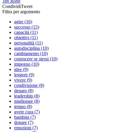
Jim Rohn
Condividi
Tweet
Filtra per argomento
agire (16)
successo (15)
capacità (11)
obiettivi (11)
personalità (11)
autodisciplina (10)
cambiamento (10)
conoscere se stessi (10)
impegno (10)
idee (9)
leggere (9)
vivere (9)
condivisione (8)
denaro (8)
leadership (8)
migliorare (8)
tempo (8)
avere cura (7)
bambini (7)
donare (7)
emozioni (7)