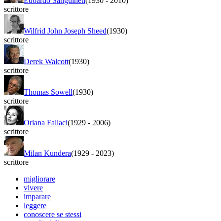
Edoardo Sanguineti
(1930
-
2010)
scrittore
Wilfrid John Joseph Sheed
(1930)
scrittore
Derek Walcott
(1930)
scrittore
Thomas Sowell
(1930)
scrittore
Oriana Fallaci
(1929
-
2006)
scrittore
Milan Kundera
(1929
-
2023)
scrittore
migliorare
vivere
imparare
leggere
conoscere se stessi