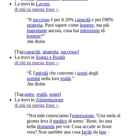
La trovi in
Lavoro
di più su questa frase
››
“Il
successo
è per il 20%
capacità
e per l'80%
strategia
. Puoi sapere come
leggere
, ma più
importante
ancora, cosa hai
intenzione
di
leggere
?”
Jim Rohn
[Tag:
capacità
,
strategia
,
successo
]
La trovi in
Sogno e Realtà
di più su questa frase
››
“È l'
attività
che converte i
sogni
degli
uomini
nella loro
realtà
.”
Jim Rohn
[Tag:
agire
,
realtà
,
sogni
]
La trovi in
Alimentazione
di più su questa frase
››
“Noi tutti conosciamo l'
espressione
, 'Una mela al
giorno leva il
medico
di torno.' Bene, ho una
bella
domanda
per voi: Cosa accade se fosse
vera? Non sarebbe una cosa
facile
da
fare
-