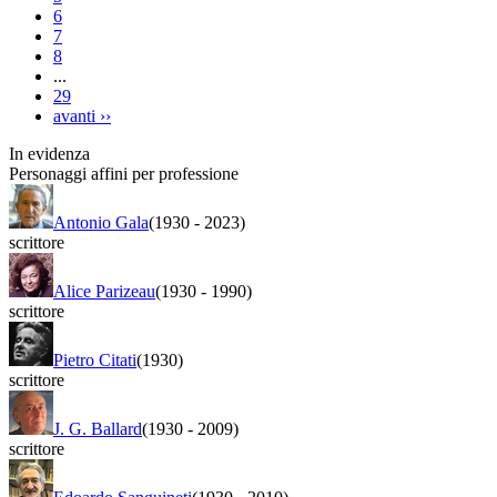
6
7
8
...
29
avanti
››
In evidenza
Personaggi affini per professione
Antonio Gala
(1930
-
2023)
scrittore
Alice Parizeau
(1930
-
1990)
scrittore
Pietro Citati
(1930)
scrittore
J. G. Ballard
(1930
-
2009)
scrittore