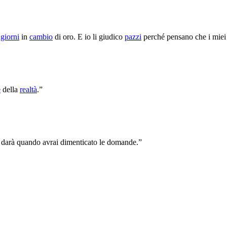
i
giorni
in
cambio
di oro. E io li giudico
pazzi
perché pensano che i mie
e
della
realtà
.”
le darà quando avrai dimenticato le domande.”