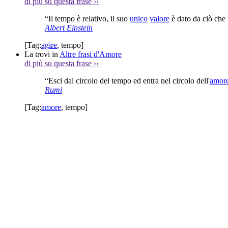
di più su questa frase
››
“Il tempo è relativo, il suo
unico
valore
è dato da ciò che
Albert Einstein
[Tag:
agire
,
tempo
]
La trovi in
Altre frasi d'Amore
di più su questa frase
››
“Esci dal circolo del tempo ed entra nel circolo dell'
amor
Rumi
[Tag:
amore
,
tempo
]