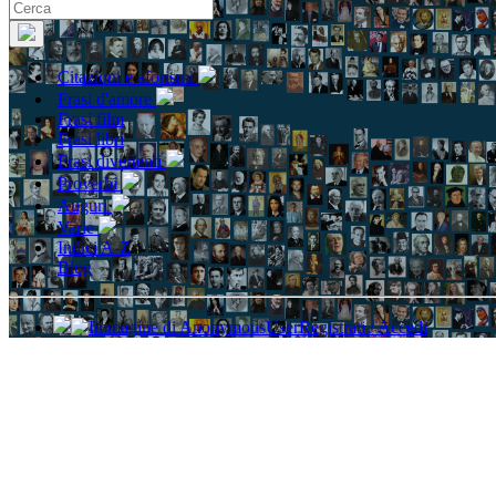
Citazioni e aforismi
Frasi d'amore
Frasi film
Frasi libri
Frasi divertenti
Proverbi
Auguri
Varie
Indici A-Z
Blog
Registrati / Accedi