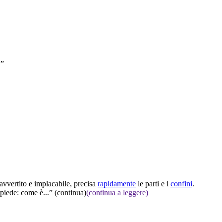
.”
navvertito e implacabile, precisa
rapidamente
le parti e i
confini
.
opiede: come è...”
(continua)
(continua a leggere)