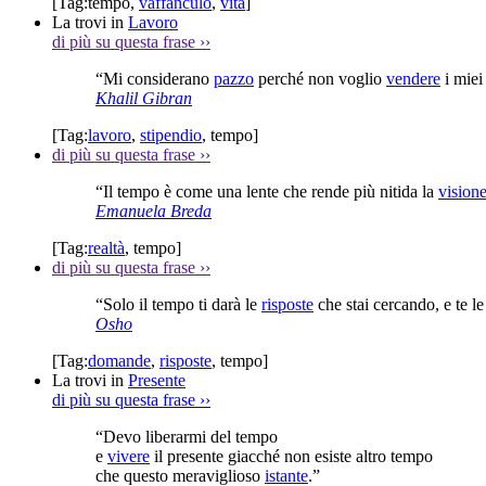
[Tag:
tempo
,
vaffanculo
,
vita
]
La trovi in
Lavoro
di più su questa frase
››
“Mi considerano
pazzo
perché non voglio
vendere
i mie
Khalil Gibran
[Tag:
lavoro
,
stipendio
,
tempo
]
di più su questa frase
››
“Il tempo è come una lente che rende più nitida la
vision
Emanuela Breda
[Tag:
realtà
,
tempo
]
di più su questa frase
››
“Solo il tempo ti darà le
risposte
che stai cercando, e te 
Osho
[Tag:
domande
,
risposte
,
tempo
]
La trovi in
Presente
di più su questa frase
››
“Devo liberarmi del tempo
e
vivere
il presente giacché non esiste altro tempo
che questo meraviglioso
istante
.”