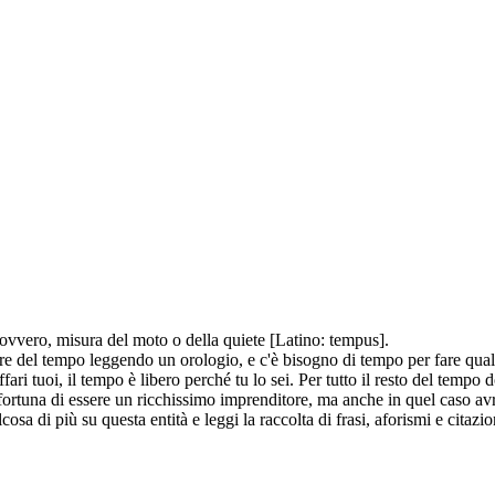
ovvero, misura del moto o della quiete [Latino: tempus].
are del tempo leggendo un orologio, e c'è bisogno di tempo per fare qual
ari tuoi, il tempo è libero perché tu lo sei. Per tutto il resto del tempo 
la fortuna di essere un ricchissimo imprenditore, ma anche in quel caso a
lcosa di più su questa entità e leggi la raccolta di frasi, aforismi e ci