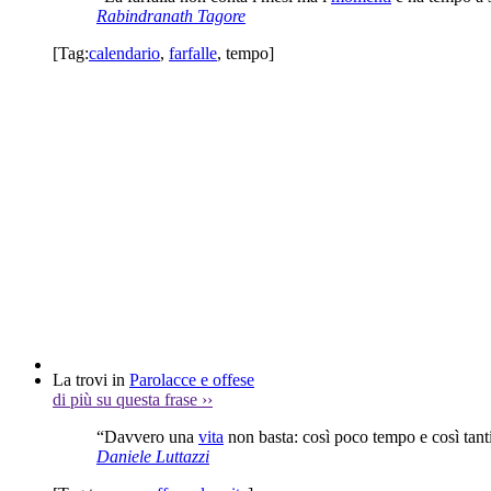
Rabindranath Tagore
[Tag:
calendario
,
farfalle
,
tempo
]
La trovi in
Parolacce e offese
di più su questa frase
››
“Davvero una
vita
non basta: così poco tempo e così tant
Daniele Luttazzi