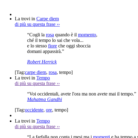
La trovi in
Carpe diem
di più su questa frase
››
“Cogli la
rosa
quando è il
momento
,
ché il tempo lo sai che vola...
e lo stesso
fiore
che oggi sboccia
domani appassirà.”
Robert Herrick
[Tag:
carpe diem
,
rosa
,
tempo
]
La trovi in
Tempo
di più su questa frase
››
“Voi occidentali, avete l'ora ma non avete mai il tempo.”
Mahatma Gandhi
[Tag:
occidente
,
ore
,
tempo
]
La trovi in
Tempo
di più su questa frase
››
“La farfalla non conta i mesi ma i
momenti
e ha tempo a s