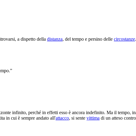
itrovarsi, a dispetto della
distanza
, del tempo e persino delle
circostanze
tempo.”
zonte infinito, perché in effetti esso è ancora indefinito. Ma il tempo, i
ta in cui è sempre andato all'
attacco
, si sente
vittima
di un atteso contr