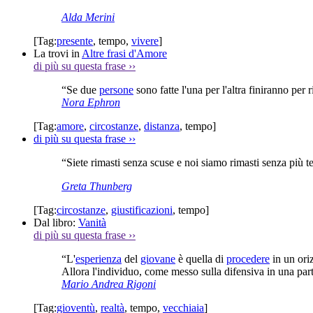
Alda Merini
[Tag:
presente
,
tempo
,
vivere
]
La trovi in
Altre frasi d'Amore
di più su questa frase
››
“Se due
persone
sono fatte l'una per l'altra finiranno per r
Nora Ephron
[Tag:
amore
,
circostanze
,
distanza
,
tempo
]
di più su questa frase
››
“Siete rimasti senza scuse e noi siamo rimasti senza più 
Greta Thunberg
[Tag:
circostanze
,
giustificazioni
,
tempo
]
Dal libro:
Vanità
di più su questa frase
››
“L'
esperienza
del
giovane
è quella di
procedere
in un oriz
Allora l'individuo, come messo sulla difensiva in una parti
Mario Andrea Rigoni
[Tag:
gioventù
,
realtà
,
tempo
,
vecchiaia
]