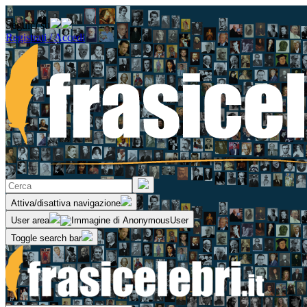
Seguici su
Registrati / Accedi
Attiva/disattiva navigazione
User area
Toggle search bar