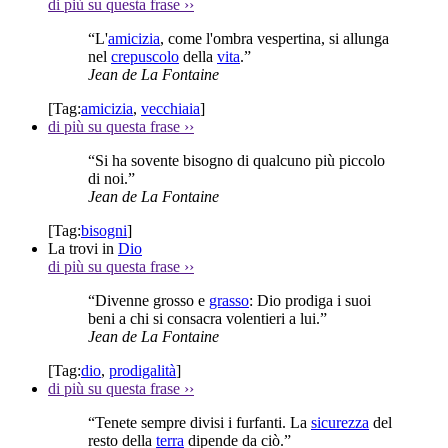
di più su questa frase
››
“L'
amicizia
, come l'ombra vespertina, si allunga
nel
crepuscolo
della
vita
.”
Jean de La Fontaine
[Tag:
amicizia
,
vecchiaia
]
di più su questa frase
››
“Si ha sovente bisogno di qualcuno più piccolo
di noi.”
Jean de La Fontaine
[Tag:
bisogni
]
La trovi in
Dio
di più su questa frase
››
“Divenne grosso e
grasso
: Dio prodiga i suoi
beni a chi si consacra volentieri a lui.”
Jean de La Fontaine
[Tag:
dio
,
prodigalità
]
di più su questa frase
››
“Tenete sempre divisi i furfanti. La
sicurezza
del
resto della
terra
dipende da ciò.”