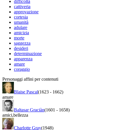
difficoltà
cattiveria
approvazione
cortesia
umanità
adulare
amicizia
morte
saggezza
desideri
determinazione
apparenza
amare
coraggio
Personaggi affini per contenuti
Blaise Pascal
(1623
-
1662)
amare
Baltasar Graciàn
(1601
-
1658)
amici
,
bellezza
Charlotte Gray
(1948)