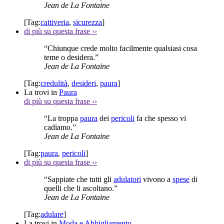
Jean de La Fontaine
[Tag:
cattiveria
,
sicurezza
]
di più su questa frase
››
“Chiunque crede molto facilmente qualsiasi cosa
teme o desidera.”
Jean de La Fontaine
[Tag:
credulità
,
desideri
,
paura
]
La trovi in
Paura
di più su questa frase
››
“La troppa
paura
dei
pericoli
fa che spesso vi
cadiamo.”
Jean de La Fontaine
[Tag:
paura
,
pericoli
]
di più su questa frase
››
“Sappiate che tutti gli
adulatori
vivono a
spese
di
quelli che li ascoltano.”
Jean de La Fontaine
[Tag:
adulare
]
La trovi in
Moda e Abbigliamento