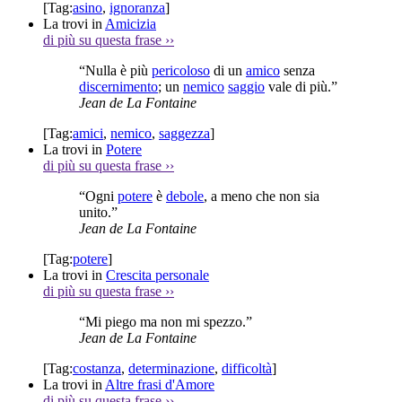
[Tag:
asino
,
ignoranza
]
La trovi in
Amicizia
di più su questa frase
››
“Nulla è più
pericoloso
di un
amico
senza
discernimento
; un
nemico
saggio
vale di più.”
Jean de La Fontaine
[Tag:
amici
,
nemico
,
saggezza
]
La trovi in
Potere
di più su questa frase
››
“Ogni
potere
è
debole
, a meno che non sia
unito.”
Jean de La Fontaine
[Tag:
potere
]
La trovi in
Crescita personale
di più su questa frase
››
“Mi piego ma non mi spezzo.”
Jean de La Fontaine
[Tag:
costanza
,
determinazione
,
difficoltà
]
La trovi in
Altre frasi d'Amore
di più su questa frase
››