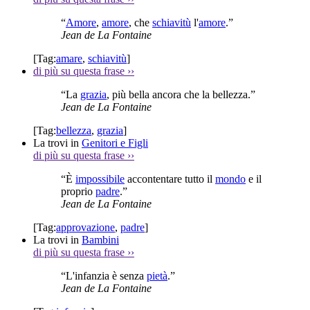
“
Amore
,
amore
, che
schiavitù
l'
amore
.”
Jean de La Fontaine
[Tag:
amare
,
schiavitù
]
di più su questa frase
››
“La
grazia
, più bella ancora che la bellezza.”
Jean de La Fontaine
[Tag:
bellezza
,
grazia
]
La trovi in
Genitori e Figli
di più su questa frase
››
“È
impossibile
accontentare tutto il
mondo
e il
proprio
padre
.”
Jean de La Fontaine
[Tag:
approvazione
,
padre
]
La trovi in
Bambini
di più su questa frase
››
“L'infanzia è senza
pietà
.”
Jean de La Fontaine