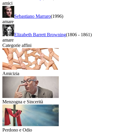
amici
Sebastiano Marraro
(1996)
amare
Elizabeth Barrett Browning
(1806
-
1861)
amare
Categorie affini
Amicizia
Menzogna e Sincerità
Perdono e Odio