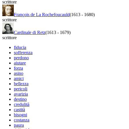
scrittore
François de La Rochefoucauld
(1613
-
1680)
scrittore
Cardinale di Retz
(1613
-
1679)
scrittore
fiducia
sofferenza
perdono
aiutare
forza
asino
amici
bellezza
pericoli
avarizia
destino
credulità
castità
bisogni
costanza
paura