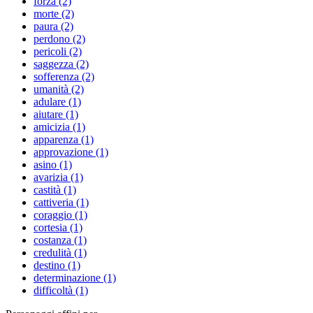
forza (2)
morte (2)
paura (2)
perdono (2)
pericoli (2)
saggezza (2)
sofferenza (2)
umanità (2)
adulare (1)
aiutare (1)
amicizia (1)
apparenza (1)
approvazione (1)
asino (1)
avarizia (1)
castità (1)
cattiveria (1)
coraggio (1)
cortesia (1)
costanza (1)
credulità (1)
destino (1)
determinazione (1)
difficoltà (1)