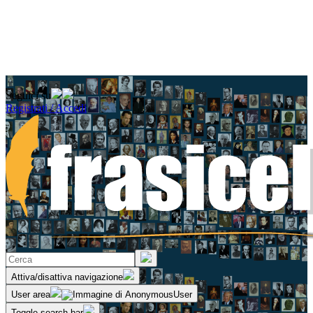
Seguici su
Registrati / Accedi
Attiva/disattiva navigazione
User area
Toggle search bar