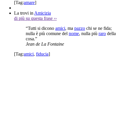
[Tag:
amare
]
La trovi in
Amicizia
di più su questa frase
››
“Tutti si dicono
amici
, ma
pazzo
chi se ne fida;
nulla è più comune del
nome
, nulla più
raro
della
cosa.”
Jean de La Fontaine
[Tag:
amici
,
fiducia
]