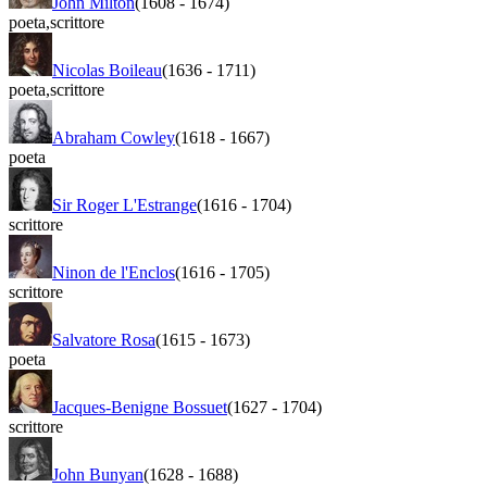
John Milton
(1608
-
1674)
poeta
,
scrittore
Nicolas Boileau
(1636
-
1711)
poeta
,
scrittore
Abraham Cowley
(1618
-
1667)
poeta
Sir Roger L'Estrange
(1616
-
1704)
scrittore
Ninon de l'Enclos
(1616
-
1705)
scrittore
Salvatore Rosa
(1615
-
1673)
poeta
Jacques-Benigne Bossuet
(1627
-
1704)
scrittore
John Bunyan
(1628
-
1688)