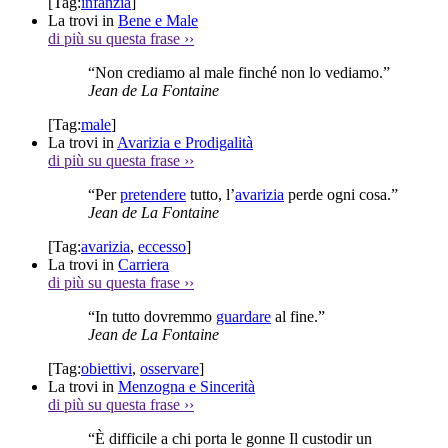
[Tag:
infanzia
]
La trovi in
Bene e Male
di più su questa frase
››
“Non crediamo al male finché non lo vediamo.”
Jean de La Fontaine
[Tag:
male
]
La trovi in
Avarizia e Prodigalità
di più su questa frase
››
“Per
pretendere
tutto, l’
avarizia
perde ogni cosa.”
Jean de La Fontaine
[Tag:
avarizia
,
eccesso
]
La trovi in
Carriera
di più su questa frase
››
“In tutto dovremmo
guardare
al fine.”
Jean de La Fontaine
[Tag:
obiettivi
,
osservare
]
La trovi in
Menzogna e Sincerità
di più su questa frase
››
“È difficile a chi porta le gonne Il custodir un