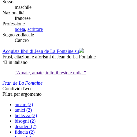
Sesso
maschile
Nazionalità
francese
Professione
poeta
,
scrittore
Segno zodiacale
Cancro
Acquista libri di Jean de La Fontaine su
Frasi, citazioni e aforismi di Jean de La Fontaine
43
in italiano
“Amate, amate, tutto il resto è nulla.”
Jean de La Fontaine
Condividi
Tweet
Filtra per argomento
amare (2)
amici (2)
bellezza (2)
bisogni (2)
desideri (2)
fiducia (2)