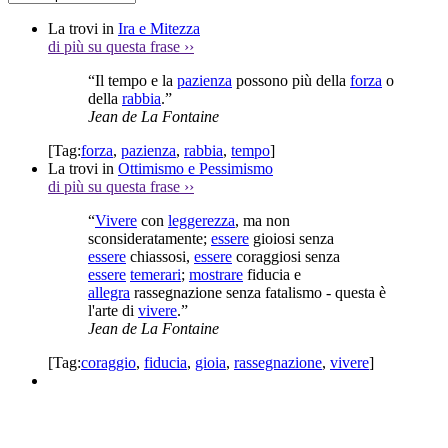
La trovi in
Ira e Mitezza
di più su questa frase
››
“Il tempo e la
pazienza
possono più della
forza
o
della
rabbia
.”
Jean de La Fontaine
[Tag:
forza
,
pazienza
,
rabbia
,
tempo
]
La trovi in
Ottimismo e Pessimismo
di più su questa frase
››
“
Vivere
con
leggerezza
, ma non
sconsideratamente;
essere
gioiosi senza
essere
chiassosi,
essere
coraggiosi senza
essere
temerari
;
mostrare
fiducia e
allegra
rassegnazione senza fatalismo - questa è
l'arte di
vivere
.”
Jean de La Fontaine
[Tag:
coraggio
,
fiducia
,
gioia
,
rassegnazione
,
vivere
]