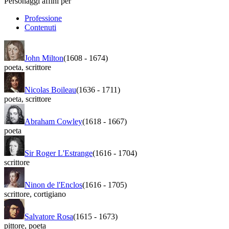
Personaggi affini per
Professione
Contenuti
John Milton
(1608
-
1674)
poeta
,
scrittore
Nicolas Boileau
(1636
-
1711)
poeta
,
scrittore
Abraham Cowley
(1618
-
1667)
poeta
Sir Roger L'Estrange
(1616
-
1704)
scrittore
Ninon de l'Enclos
(1616
-
1705)
scrittore
,
cortigiano
Salvatore Rosa
(1615
-
1673)
pittore
,
poeta