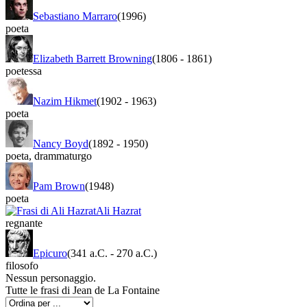
Sebastiano Marraro
(1996)
poeta
Elizabeth Barrett Browning
(1806
-
1861)
poetessa
Nazim Hikmet
(1902
-
1963)
poeta
Nancy Boyd
(1892
-
1950)
poeta
,
drammaturgo
Pam Brown
(1948)
poeta
Ali Hazrat
regnante
Epicuro
(341 a.C.
-
270 a.C.)
filosofo
Nessun personaggio.
Tutte le frasi di Jean de La Fontaine