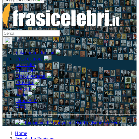
Citazioni e aforismi
Frasi d'amore
Frasi film
Frasi libri
Frasi divertenti
Proverbi
Auguri
Varie
Indici A-Z
Blog
Registrati / Accedi
Home
Jean de La Fontaine