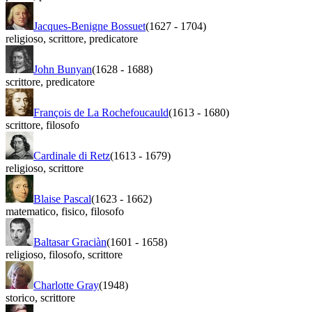
Jacques-Benigne Bossuet
(1627
-
1704)
religioso
,
scrittore
,
predicatore
John Bunyan
(1628
-
1688)
scrittore
,
predicatore
François de La Rochefoucauld
(1613
-
1680)
scrittore
,
filosofo
Cardinale di Retz
(1613
-
1679)
religioso
,
scrittore
Blaise Pascal
(1623
-
1662)
matematico
,
fisico
,
filosofo
Baltasar Graciàn
(1601
-
1658)
religioso
,
filosofo
,
scrittore
Charlotte Gray
(1948)
storico
,
scrittore