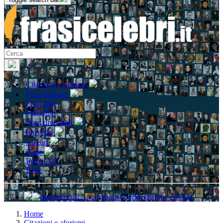
Citazioni e aforismi
Frasi d'amore
Frasi film
Frasi libri
Frasi divertenti
Proverbi
Auguri
Varie
Indici A-Z
Blog
Registrati / Accedi
Home
Citazioni e aforismi