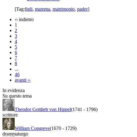
[Tag:
figli
,
mamma
,
matrimonio
,
padre
]
‹‹
indietro
1
2
3
4
5
6
7
8
...
46
avanti
››
In evidenza
Su questo tema
Theodor Gottlieb von Hippel
(1741
-
1796)
scrittore
William Congreve
(1670
-
1729)
drammaturgo