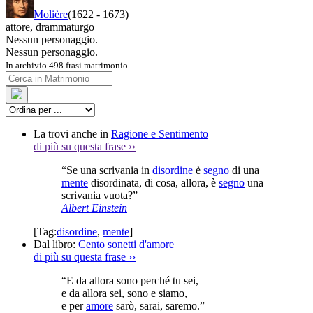
Molière
(1622
-
1673)
attore
,
drammaturgo
Nessun personaggio.
Nessun personaggio.
In archivio 498 frasi matrimonio
La trovi anche in
Ragione e Sentimento
di più su questa frase
››
“Se una scrivania in
disordine
è
segno
di una
mente
disordinata, di cosa, allora, è
segno
una
scrivania vuota?”
Albert Einstein
[Tag:
disordine
,
mente
]
Dal libro:
Cento sonetti d'amore
di più su questa frase
››
“E da allora sono perché tu sei,
e da allora sei, sono e siamo,
e per
amore
sarò, sarai, saremo.”