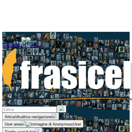
Seguici su
Registrati / Accedi
Attiva/disattiva navigazione
User area
Toggle search bar