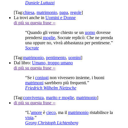
Daniele Luttazzi
[Tag:
chiesa
,
matrimonio
,
papa
,
regole
]
La trovi anche in
Uomini e Donne
di più su questa frase
››
“Quando gli venne chiesto se un
uomo
dovesse
prendersi
moglie
, Socrate replicò: Che ne prenda
una oppure no, vivrà abbastanza per pentirsene.”
Socrate
[Tag:
matrimonio
,
pentimento
,
uomini
]
Dal libro:
Umano, troppo umano
di più su questa frase
››
“Se i
coniugi
non vivessero insieme, i buoni
matrimoni
sarebbero più frequenti.”
Friedrich Wilhelm Nietzsche
[Tag:
convivenza
,
marito e moglie
,
matrimonio
]
di più su questa frase
››
“L'
amore
è
cieco
, ma il
matrimonio
ristabilisce la
vista
.”
Georg Christoph Lichtenberg