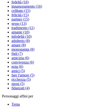
fedeltà (16)
innamoramento (16)
celibato (15)
felicità (15)
partner (15)
sesso (13)
tradimento (11)
amante (10)
infedeltà (10)
adulterio (8)
amare (8)
monogamia (8)
figli (7)
amicizia (6)
convivenza (6)
noia (6)
amici (5)
fare l'amore (5)
ricchezza (5)
sposi (5)
fidanzati (4)
Personaggi affini per
Tema