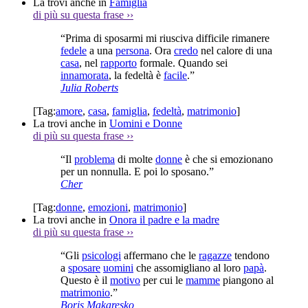
La trovi anche in
Famiglia
di più su questa frase
››
“Prima di sposarmi mi riusciva difficile rimanere
fedele
a una
persona
. Ora
credo
nel calore di una
casa
, nel
rapporto
formale. Quando sei
innamorata
, la fedeltà è
facile
.”
Julia Roberts
[Tag:
amore
,
casa
,
famiglia
,
fedeltà
,
matrimonio
]
La trovi anche in
Uomini e Donne
di più su questa frase
››
“Il
problema
di molte
donne
è che si emozionano
per un nonnulla. E poi lo sposano.”
Cher
[Tag:
donne
,
emozioni
,
matrimonio
]
La trovi anche in
Onora il padre e la madre
di più su questa frase
››
“Gli
psicologi
affermano che le
ragazze
tendono
a
sposare
uomini
che assomigliano al loro
papà
.
Questo è il
motivo
per cui le
mamme
piangono al
matrimonio
.”
Boris Makaresko