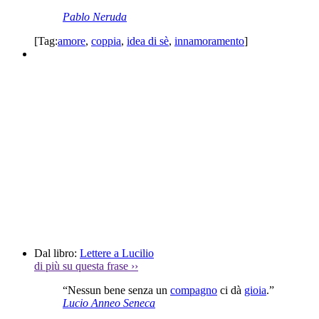
Pablo Neruda
[Tag:
amore
,
coppia
,
idea di sè
,
innamoramento
]
Dal libro:
Lettere a Lucilio
di più su questa frase
››
“Nessun bene senza un
compagno
ci dà
gioia
.”
Lucio Anneo Seneca