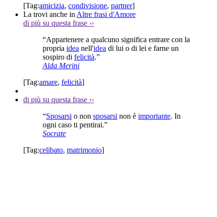
[Tag:
amicizia
,
condivisione
,
partner
]
La trovi anche in
Altre frasi d'Amore
di più su questa frase
››
“Appartenere a qualcuno significa entrare con la
propria
idea
nell'
idea
di lui o di lei e farne un
sospiro di
felicità
.”
Alda Merini
[Tag:
amare
,
felicità
]
di più su questa frase
››
“
Sposarsi
o non
sposarsi
non è
importante
. In
ogni caso ti pentirai.”
Socrate
[Tag:
celibato
,
matrimonio
]