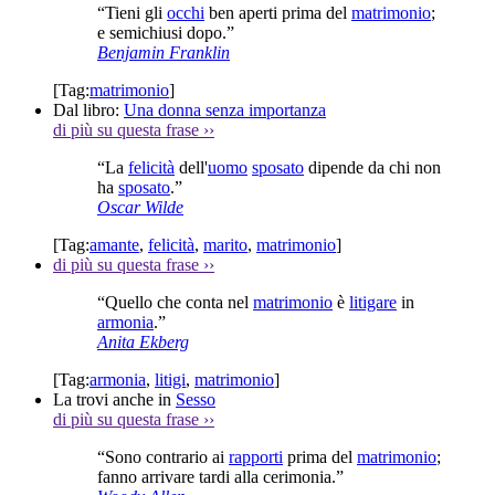
“Tieni gli
occhi
ben aperti prima del
matrimonio
;
e semichiusi dopo.”
Benjamin Franklin
[Tag:
matrimonio
]
Dal libro:
Una donna senza importanza
di più su questa frase
››
“La
felicità
dell'
uomo
sposato
dipende da chi non
ha
sposato
.”
Oscar Wilde
[Tag:
amante
,
felicità
,
marito
,
matrimonio
]
di più su questa frase
››
“Quello che conta nel
matrimonio
è
litigare
in
armonia
.”
Anita Ekberg
[Tag:
armonia
,
litigi
,
matrimonio
]
La trovi anche in
Sesso
di più su questa frase
››
“Sono contrario ai
rapporti
prima del
matrimonio
;
fanno arrivare tardi alla cerimonia.”