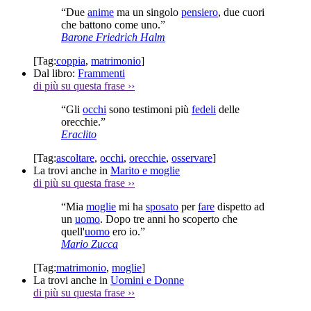
“Due
anime
ma un singolo
pensiero
, due cuori
che battono come uno.”
Barone Friedrich Halm
[Tag:
coppia
,
matrimonio
]
Dal libro:
Frammenti
di più su questa frase
››
“Gli
occhi
sono testimoni più
fedeli
delle
orecchie.”
Eraclito
[Tag:
ascoltare
,
occhi
,
orecchie
,
osservare
]
La trovi anche in
Marito e moglie
di più su questa frase
››
“Mia
moglie
mi ha
sposato
per
fare
dispetto ad
un
uomo
. Dopo tre anni ho scoperto che
quell'
uomo
ero io.”
Mario Zucca
[Tag:
matrimonio
,
moglie
]
La trovi anche in
Uomini e Donne
di più su questa frase
››