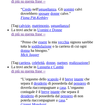
di più su questa frase
››
“
Credo
nell'
uguaglianza
. Gli
uomini
calvi
dovrebbero
sposare
donne
calve.”
Fiona Pitt-Kethley
[Tag:
calvizie
,
matrimonio
,
uguaglianza
]
La trovi anche in
Uomini e Donne
di più su questa frase
››
“Penso che
essere
la mia
vecchia
signora sarebbe
tutta la
soddisfazione
o la carriera di cui ogni
donna
ha bisogno.”
Mick Jagger
[Tag:
carriera
,
celebrità
,
donne
,
partner
,
realizzazione
]
La trovi anche in
Lussuria e Castità
di più su questa frase
››
“L’orgasmo dello
scapolo
è il
breve
istante
che
separa il
desiderio
di possederla dal
pensiero
di
doverla riaccompagnare a
casa
. L’orgasmo
coniugale è il
breve
istante
che separa il
desiderio
di possederla dal
pensiero
di non
poterla riaccompagnare a
casa
.”
Gianni Monduzzi