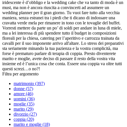
iridescente è d’obbligo e la wedding cake che va tanto di moda è un
must, ma non è ancora riuscita a convincerti ad assumere un
wedding planner per il gran giorno. Tu vuoi fare tutto alla vecchia
maniera, senza estranei tra i piedi che ti dicano di indossare una
cravatta verde mela per rimanere in tono con le tovaglie del buffet.
Vorresti mettere da parte un po’ di soldi per andare in luna di miele,
ma a lei interessa di più spendere tutto il budget in composizioni
floreali per la chiesa, catering per l’aperitivo e carrozza trainata da
cavalli per il suo imponente arrivo all'altare. Lo stress dei preparativi
sta seriamente minando la tua pazienza e la vostra complicità, ma
forse è prematuro parlare di terapia di coppia. Presto diventerete
marito e moglie, avete deciso di passare il resto della vostra vita
insieme ed è l’unica cosa che conta. Essere una coppia va oltre tutti
questi screzi…o no?!
Filtra per argomento
matrimonio (397)
donne (57)
amore (46)
uomini (36)
moglie (35)
marito (29)
divorzio (27)
coppia (20)
marito e moglie (18)