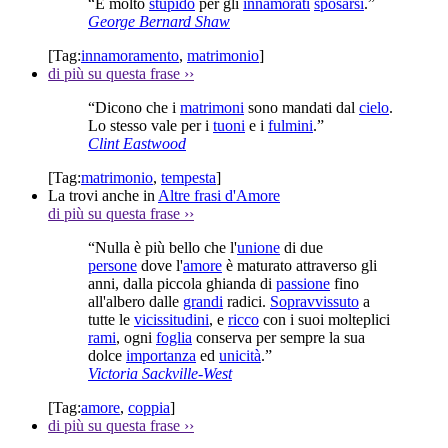
“È molto
stupido
per gli
innamorati
sposarsi
.”
George Bernard Shaw
[Tag:
innamoramento
,
matrimonio
]
di più su questa frase
››
“Dicono che i
matrimoni
sono mandati dal
cielo
.
Lo stesso vale per i
tuoni
e i
fulmini
.”
Clint Eastwood
[Tag:
matrimonio
,
tempesta
]
La trovi anche in
Altre frasi d'Amore
di più su questa frase
››
“Nulla è più bello che l'
unione
di due
persone
dove l'
amore
è maturato attraverso gli
anni, dalla piccola ghianda di
passione
fino
all'albero dalle
grandi
radici.
Sopravvissuto
a
tutte le
vicissitudini
, e
ricco
con i suoi molteplici
rami
, ogni
foglia
conserva per sempre la sua
dolce
importanza
ed
unicità
.”
Victoria Sackville-West
[Tag:
amore
,
coppia
]
di più su questa frase
››