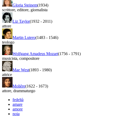
Gloria Steinem
(1934)
scrittore
,
editore
,
giornalista
Liz Taylor
(1932
-
2011)
attore
Martin Lutero
(1483
-
1546)
teologo
Wolfgang Amadeus Mozart
(1756
-
1791)
musicista
,
compositore
Mae West
(1893
-
1980)
attrice
Molière
(1622
-
1673)
attore
,
drammaturgo
fedeltà
amare
amore
noia