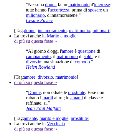
“Nessuna
donna
fa un
matrimonio
d'
interesse
:
tutte hanno l'
accortezza
, prima di
sposare
un
milionario
, d'innamorarsene.”
Cesare Pavese
[Tag:
donne
,
innamoramento
,
matrimonio
,
milionari
]
La trovi anche in
Marito e moglie
di più su questa frase
››
“Al giorno d'oggi l'
amore
è
questione
di
cambiamento
, il
matrimonio
di
soldi
, e il
divorzio
una situazione di
comodo
.”
Helen Rowland
[Tag:
amore
,
divorzio
,
matrimonio
]
di più su questa frase
››
“
Donne
, non odiate le
prostitute
. Esse non
rubano i
mariti
altrui; le
amanti
di classe e
raffinate, sì.”
Jean-Paul Malfatti
[Tag:
amante
,
marito e moglie
,
prostitute
]
La trovi anche in
Vecchiaia
di più su questa frase
››