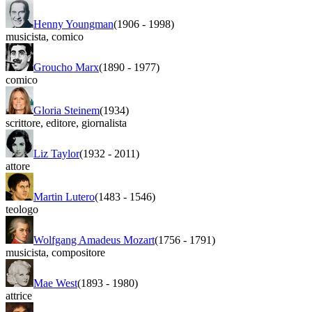
Henny Youngman
(1906
-
1998)
musicista
,
comico
Groucho Marx
(1890
-
1977)
comico
Gloria Steinem
(1934)
scrittore
,
editore
,
giornalista
Liz Taylor
(1932
-
2011)
attore
Martin Lutero
(1483
-
1546)
teologo
Wolfgang Amadeus Mozart
(1756
-
1791)
musicista
,
compositore
Mae West
(1893
-
1980)
attrice