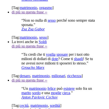
[Tag:
matrimonio
,
orgasmo
]
di più su questa frase
››
“Non so nulla di
sesso
perché sono sempre stata
sposata.”
Zsa Zsa Gabor
[Tag:
matrimonio
,
sesso
]
La trovi anche in
Soldi
di più su questa frase
››
“Tu credi che ti
voglia
sposare
per i tuoi otto
milioni di dollari di
dote
? Come ti
sbagli
! Se tu
ne avessi nove milioni ti sposerei lo stesso.”
Groucho Marx
[Tag:
denaro
,
matrimonio
,
milionari
,
ricchezza
]
di più su questa frase
››
“Un
matrimonio
felice
può
esistere
solo fra un
marito
sordo
e una
moglie
cieca
.”
Anton Pavlovic Cechov
[Tag:
cecità
,
matrimonio
,
sordità
]