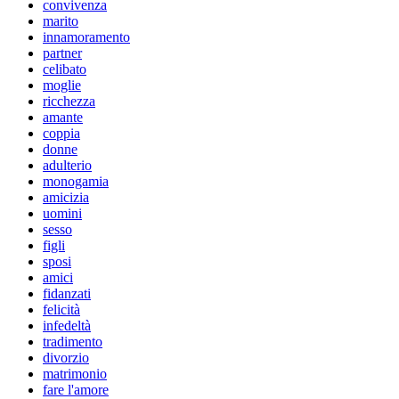
convivenza
marito
innamoramento
partner
celibato
moglie
ricchezza
amante
coppia
donne
adulterio
monogamia
amicizia
uomini
sesso
figli
sposi
amici
fidanzati
felicità
infedeltà
tradimento
divorzio
matrimonio
fare l'amore