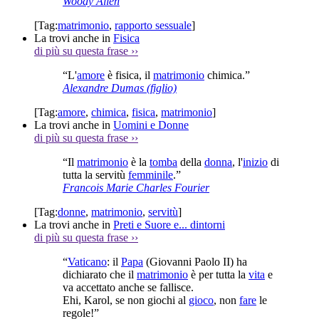
Woody Allen
[Tag:
matrimonio
,
rapporto sessuale
]
La trovi anche in
Fisica
di più su questa frase
››
“L'
amore
è fisica, il
matrimonio
chimica.”
Alexandre Dumas (figlio)
[Tag:
amore
,
chimica
,
fisica
,
matrimonio
]
La trovi anche in
Uomini e Donne
di più su questa frase
››
“Il
matrimonio
è la
tomba
della
donna
, l'
inizio
di
tutta la servitù
femminile
.”
Francois Marie Charles Fourier
[Tag:
donne
,
matrimonio
,
servitù
]
La trovi anche in
Preti e Suore e... dintorni
di più su questa frase
››
“
Vaticano
: il
Papa
(Giovanni Paolo II) ha
dichiarato che il
matrimonio
è per tutta la
vita
e
va accettato anche se fallisce.
Ehi, Karol, se non giochi al
gioco
, non
fare
le
regole!”