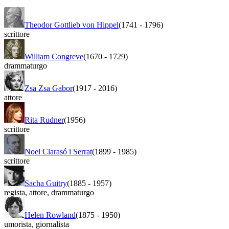
Theodor Gottlieb von Hippel
(1741
-
1796)
scrittore
William Congreve
(1670
-
1729)
drammaturgo
Zsa Zsa Gabor
(1917
-
2016)
attore
Rita Rudner
(1956)
scrittore
Noel Clarasó i Serrat
(1899
-
1985)
scrittore
Sacha Guitry
(1885
-
1957)
regista
,
attore
,
drammaturgo
Helen Rowland
(1875
-
1950)
umorista
,
giornalista