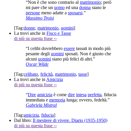
“Non è che sono contrario al
matrimonio
; però
mi pare che un
uomo
ed una
donna
siano le
persone
meno adatte a
sposarsi
.”
Massimo Troisi
[Tag:
donne
,
matrimonio
,
uomini
]
La trovi anche in
Fisco e Tasse
di più su questa frase
››
“I celibi dovrebbero
essere
tassati in modo più
pesante degli
uomini
sposati. Non è giusto che
alcuni
uomini
siano più felici di altri.”
Oscar Wilde
[Tag:
celibato
,
felicità
,
matrimonio
,
tasse
]
La trovi anche in
Amicizia
di più su questa frase
››
“
Dire
amicizia
è come
dire
intesa
perfetta
, fiducia
immediata e
memoria
lunga; ovvero, fedeltà.”
Gabriela Mistral
[Tag:
amicizia
,
fiducia
]
Dal libro:
Il mestiere di vivere. Diario (1935-1950)
di più su questa frase
››