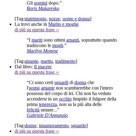
Gli
uomini
dopo.”
Boris Makaresko
[Tag:
matrimonio
,
nozze
,
uomo e donna
]
La trovi anche in
Marito e moglie
di più su questa frase
››
“I
mariti
sono ottimi
amanti
, soprattutto quando
tradiscono le
mogli
.”
Marilyn Monroe
[Tag:
amante
,
marito
,
tradimento
]
Dal libro:
Il piacere
di più su questa frase
››
“Ci sono certi
sguardi
di
donna
che
l'
uomo
amante
non scambierebbe con l'intero
possesso del corpo di lei. Chi non ha veduto
accendersi in un
occhio
limpido il fulgore della
prima
tenerezza
, non sa la più alta delle
felicità
umane...”
Gabriele D'Annunzio
[Tag:
donne
,
innamoramento
,
sguardo
]
di più su questa frase
››