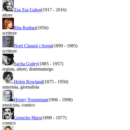
Zsa Zsa Gabor
(1917
-
2016)
attore
Rita Rudner
(1956)
scrittore
Noel Clarasó i Serrat
(1899
-
1985)
scrittore
Sacha Guitry
(1885
-
1957)
regista
,
attore
,
drammaturgo
Helen Rowland
(1875
-
1950)
umorista
,
giornalista
Henny Youngman
(1906
-
1998)
musicista
,
comico
Groucho Marx
(1890
-
1977)
comico