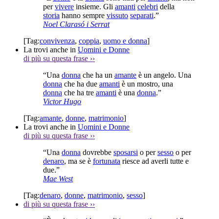
per
vivere
insieme. Gli
amanti
celebri
della
storia
hanno sempre
vissuto
separati
.”
Noel Clarasó i Serrat
[Tag:
convivenza
,
coppia
,
uomo e donna
]
La trovi anche in
Uomini e Donne
di più su questa frase
››
“Una
donna
che ha un
amante
è un angelo. Una
donna
che ha due
amanti
è un mostro, una
donna
che ha tre
amanti
è una
donna
.”
Victor Hugo
[Tag:
amante
,
donne
,
matrimonio
]
La trovi anche in
Uomini e Donne
di più su questa frase
››
“Una
donna
dovrebbe
sposarsi
o per
sesso
o per
denaro
, ma se è
fortunata
riesce ad averli tutte e
due.”
Mae West
[Tag:
denaro
,
donne
,
matrimonio
,
sesso
]
di più su questa frase
››