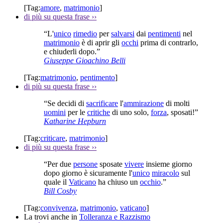
[Tag:
amore
,
matrimonio
]
di più su questa frase
››
“L'
unico
rimedio
per
salvarsi
dai
pentimenti
nel
matrimonio
è di aprir gli
occhi
prima di contrarlo,
e chiuderli dopo.”
Giuseppe Gioachino Belli
[Tag:
matrimonio
,
pentimento
]
di più su questa frase
››
“Se decidi di
sacrificare
l'
ammirazione
di molti
uomini
per le
critiche
di uno solo,
forza
, sposati!”
Katharine Hepburn
[Tag:
criticare
,
matrimonio
]
di più su questa frase
››
“Per due
persone
sposate
vivere
insieme giorno
dopo giorno è sicuramente l'
unico
miracolo
sul
quale il
Vaticano
ha chiuso un
occhio
.”
Bill Cosby
[Tag:
convivenza
,
matrimonio
,
vaticano
]
La trovi anche in
Tolleranza e Razzismo