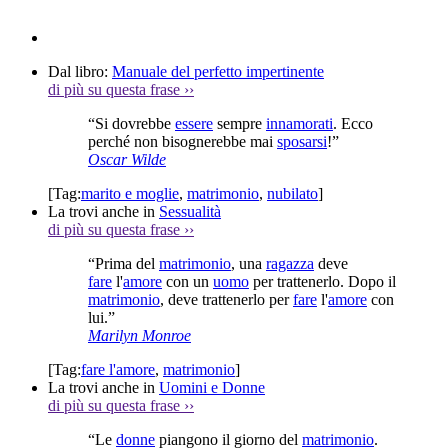
Dal libro:
Manuale del perfetto impertinente
di più su questa frase
››
“Si dovrebbe
essere
sempre
innamorati
. Ecco
perché non bisognerebbe mai
sposarsi
!”
Oscar Wilde
[Tag:
marito e moglie
,
matrimonio
,
nubilato
]
La trovi anche in
Sessualità
di più su questa frase
››
“Prima del
matrimonio
, una
ragazza
deve
fare
l'
amore
con un
uomo
per trattenerlo. Dopo il
matrimonio
, deve trattenerlo per
fare
l'
amore
con
lui.”
Marilyn Monroe
[Tag:
fare l'amore
,
matrimonio
]
La trovi anche in
Uomini e Donne
di più su questa frase
››
“Le
donne
piangono il giorno del
matrimonio
.