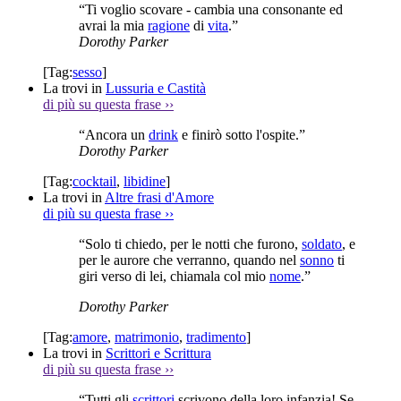
“Ti voglio scovare - cambia una consonante ed
avrai la mia
ragione
di
vita
.”
Dorothy Parker
[Tag:
sesso
]
La trovi in
Lussuria e Castità
di più su questa frase
››
“Ancora un
drink
e finirò sotto l'ospite.”
Dorothy Parker
[Tag:
cocktail
,
libidine
]
La trovi in
Altre frasi d'Amore
di più su questa frase
››
“Solo ti chiedo, per le notti che furono,
soldato
, e
per le aurore che verranno, quando nel
sonno
ti
giri verso di lei, chiamala col mio
nome
.”
Dorothy Parker
[Tag:
amore
,
matrimonio
,
tradimento
]
La trovi in
Scrittori e Scrittura
di più su questa frase
››
“Tutti gli
scrittori
scrivono della loro infanzia! Se