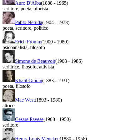
Auro D'Alba
(1888
-
1965)
scrittore
,
poeta
,
aforista
Pablo Neruda
(1904
-
1973)
poeta
,
scrittore
,
politico
Erich Fromm
(1900
-
1980)
psicoanalista
,
filosofo
Simone de Beauvoir
(1908
-
1986)
scrittrice
,
filosofo
,
attivista
Khalil Gibran
(1883
-
1931)
poeta
,
filosofo
Mae West
(1893
-
1980)
attrice
Cesare Pavese
(1908
-
1950)
scrittore
Henry Louis Mencken
(1880
-
1956)