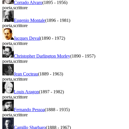
Corrado Alvaro
(1895
-
1956)
poeta
,
scrittore
Eugenio Montale
(1896
-
1981)
poeta
,
scrittore
Jacques Deval
(1890
-
1972)
poeta
,
scrittore
Christopher Darlington Morley
(1890
-
1957)
poeta
,
scrittore
Jean Cocteau
(1889
-
1963)
poeta
,
scrittore
Louis Aragon
(1897
-
1982)
poeta
,
scrittore
Fernando Pessoa
(1888
-
1935)
poeta
,
scrittore
Camillo Sbarbaro
(1888
-
1967)