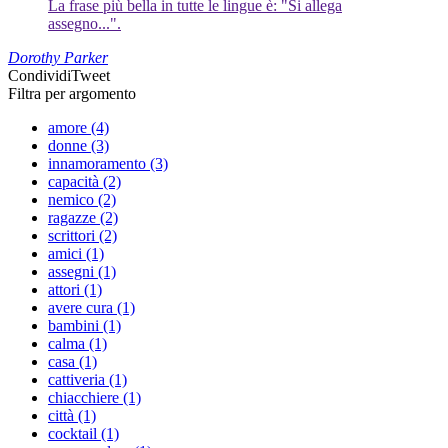
La frase più bella in tutte le lingue è: "Si allega
assegno...".
Dorothy Parker
Condividi
Tweet
Filtra per argomento
amore (4)
donne (3)
innamoramento (3)
capacità (2)
nemico (2)
ragazze (2)
scrittori (2)
amici (1)
assegni (1)
attori (1)
avere cura (1)
bambini (1)
calma (1)
casa (1)
cattiveria (1)
chiacchiere (1)
città (1)
cocktail (1)