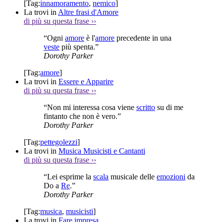
[Tag:
innamoramento
,
nemico
]
La trovi in
Altre frasi d'Amore
di più su questa frase
››
“Ogni
amore
è l'
amore
precedente in una
veste
più spenta.”
Dorothy Parker
[Tag:
amore
]
La trovi in
Essere e Apparire
di più su questa frase
››
“Non mi interessa cosa viene
scritto
su di me
fintanto che non è vero.”
Dorothy Parker
[Tag:
pettegolezzi
]
La trovi in
Musica Musicisti e Cantanti
di più su questa frase
››
“Lei esprime la
scala
musicale delle
emozioni
da
Do a
Re
.”
Dorothy Parker
[Tag:
musica
,
musicisti
]
La trovi in
Fare impresa