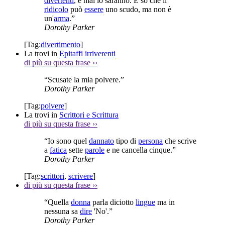
divertenti
, e mai lo saranno. E so che il
ridicolo
può
essere
uno scudo, ma non è
un'
arma
.”
Dorothy Parker
[Tag:
divertimento
]
La trovi in
Epitaffi irriverenti
di più su questa frase
››
“Scusate la mia polvere.”
Dorothy Parker
[Tag:
polvere
]
La trovi in
Scrittori e Scrittura
di più su questa frase
››
“Io sono quel
dannato
tipo di
persona
che scrive
a
fatica
sette
parole
e ne cancella cinque.”
Dorothy Parker
[Tag:
scrittori
,
scrivere
]
di più su questa frase
››
“Quella
donna
parla diciotto
lingue
ma in
nessuna sa
dire
'No'.”
Dorothy Parker