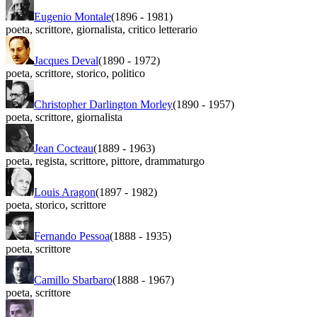
Eugenio Montale
(1896
-
1981)
poeta
,
scrittore
,
giornalista
,
critico letterario
Jacques Deval
(1890
-
1972)
poeta
,
scrittore
,
storico
,
politico
Christopher Darlington Morley
(1890
-
1957)
poeta
,
scrittore
,
giornalista
Jean Cocteau
(1889
-
1963)
poeta
,
regista
,
scrittore
,
pittore
,
drammaturgo
Louis Aragon
(1897
-
1982)
poeta
,
storico
,
scrittore
Fernando Pessoa
(1888
-
1935)
poeta
,
scrittore
Camillo Sbarbaro
(1888
-
1967)
poeta
,
scrittore