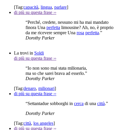
[Tag:
capacità
,
lingua
,
parlare
]
di più su questa frase
››
“Perché, credete, nessuno mi ha mai mandato
finora Una
perfetta
limousine? Ah, no, è proprio
da me ricevere sempre Una
rosa
perfetta
.”
Dorothy Parker
La trovi in
Soldi
di più su questa frase
››
“Io non sono mai stata milionaria,
ma so che sarei brava ad esserlo.”
Dorothy Parker
[Tag:
denaro
,
milionari
]
di più su questa frase
››
“Settantadue sobborghi in
cerca
di una
città
.”
Dorothy Parker
[Tag:
città
,
los angeles
]
di più su questa frase
››