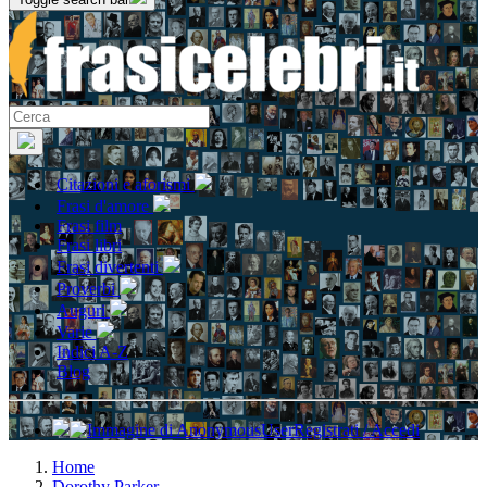
Citazioni e aforismi
Frasi d'amore
Frasi film
Frasi libri
Frasi divertenti
Proverbi
Auguri
Varie
Indici A-Z
Blog
Registrati / Accedi
Home
Dorothy Parker