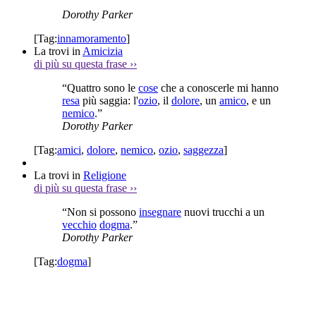
Dorothy Parker
[Tag:
innamoramento
]
La trovi in
Amicizia
di più su questa frase
››
“Quattro sono le
cose
che a conoscerle mi hanno
resa
più saggia: l'
ozio
, il
dolore
, un
amico
, e un
nemico
.”
Dorothy Parker
[Tag:
amici
,
dolore
,
nemico
,
ozio
,
saggezza
]
La trovi in
Religione
di più su questa frase
››
“Non si possono
insegnare
nuovi trucchi a un
vecchio
dogma
.”
Dorothy Parker
[Tag:
dogma
]