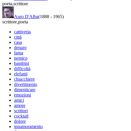
poeta
,
scrittore
Auro D'Alba
(1888
-
1965)
scrittore
,
poeta
cattiveria
città
casa
denaro
fama
nemico
bambini
difficoltà
elefanti
chiacchiere
divertimento
dimenticare
emozioni
amici
amore
scrittori
cocktail
dolore
innamoramento