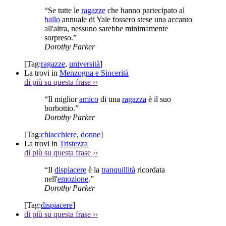
“Se tutte le
ragazze
che hanno partecipato al
ballo
annuale di Yale fossero stese una accanto
all'altra, nessuno sarebbe minimamente
sorpreso.”
Dorothy Parker
[Tag:
ragazze
,
università
]
La trovi in
Menzogna e Sincerità
di più su questa frase
››
“Il miglior
amico
di una
ragazza
è il suo
borbottio.”
Dorothy Parker
[Tag:
chiacchiere
,
donne
]
La trovi in
Tristezza
di più su questa frase
››
“Il
dispiacere
è la
tranquillità
ricordata
nell'
emozione
.”
Dorothy Parker
[Tag:
dispiacere
]
di più su questa frase
››