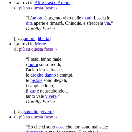
La trovi in
Altre frasi d'Amore
di più su questa frase
››
“L'
amore
è argento vivo nelle
mani
. Lascia le
dita
aperte e rimarrà. Chiudile, e sfreccerà
via
.”
Dorothy Parker
[Tag:
amore
,
libertà
]
La trovi in
Morte
di più su questa frase
››
“I rasoi fanno male,
i
fiumi
sono freddi,
l'acido lascia tracce,
le
droghe
danno
i crampi,
le
pistole
sono illegali,
i cappi cedono,
il
gas
è nauseabondo...
tanto vale
vivere
.”
Dorothy Parker
[Tag:
suicidio
,
vivere
]
di più su questa frase
››
“So che ci sono
cose
che non sono mai state