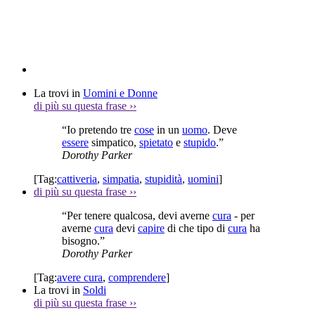
La trovi in
Uomini e Donne
di più su questa frase
››
“Io pretendo tre
cose
in un
uomo
. Deve
essere
simpatico,
spietato
e
stupido
.”
Dorothy Parker
[Tag:
cattiveria
,
simpatia
,
stupidità
,
uomini
]
di più su questa frase
››
“Per tenere qualcosa, devi averne
cura
- per
averne
cura
devi
capire
di che tipo di
cura
ha
bisogno.”
Dorothy Parker
[Tag:
avere cura
,
comprendere
]
La trovi in
Soldi
di più su questa frase
››