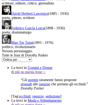
scrittore
,
editore
,
critico
,
giornalista
David Herbert Lawrence
(1885
-
1930)
poeta
,
pittore
,
scrittore
Federico García Lorca
(1898
-
1936)
poeta
,
drammaturgo
Mao Tse Tung
(1893
-
1976)
politico
,
rivoluzionario
Nessun personaggio.
Tutte le frasi di Dorothy Parker
La trovi in
Uomini e Donne
di più su questa frase
››
“Gli
uomini
raramente fanno proposte
sessuali
alle
ragazze
che portano gli occhiali.”
Dorothy Parker
[Tag:
occhiali
,
ragazze
,
seduzione
]
La trovi in
Moda e Abbigliamento
di più su questa frase
››