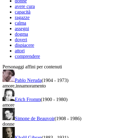
donne
avere cura
capacità
ragazze
calma
assegni
dogma
doveri
dispiacere
attori
comprendere
Personaggi affini per contenuti
Pablo Neruda
(1904
-
1973)
amore
,
innamoramento
Erich Fromm
(1900
-
1980)
amore
Simone de Beauvoir
(1908
-
1986)
donne
Khalil Gibran
(1883
-
1931)