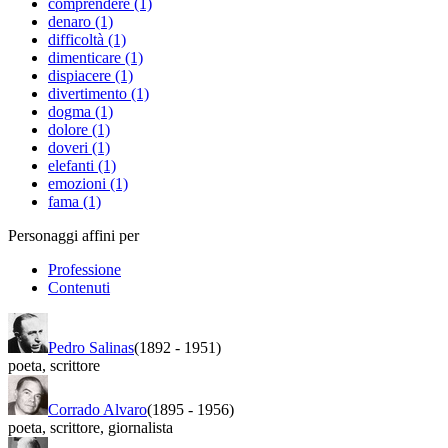
comprendere (1)
denaro (1)
difficoltà (1)
dimenticare (1)
dispiacere (1)
divertimento (1)
dogma (1)
dolore (1)
doveri (1)
elefanti (1)
emozioni (1)
fama (1)
Personaggi affini per
Professione
Contenuti
Pedro Salinas
(1892
-
1951)
poeta
,
scrittore
Corrado Alvaro
(1895
-
1956)
poeta
,
scrittore
,
giornalista