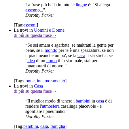
La frase più bella in tutte le
lingue
è: "Si allega
assegno
...".
Dorothy Parker
[Tag:
assegni
]
La trovi in
Uomini e Donne
di più su questa frase
››
“Se sei amara e sgarbata, se maltratti la gente per
bene, se il
mondo
per te è una spazzatura, se non
ti piaci neanche un po', se la
casa
ti sta stretta, se
l'
idea
di un
uomo
ti fa star male, stai per
innamorarti di nuovo.”
Dorothy Parker
[Tag:
donne
,
innamoramento
]
La trovi in
Casa
di più su questa frase
››
“Il miglior modo di tenere i
bambini
in
casa
è di
rendere l'
atmosfera
casalinga piacevole - e
sgonfiare i pneumatici.”
Dorothy Parker
[Tag:
bambini
,
casa
,
famiglia
]