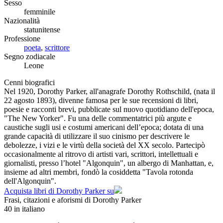
Sesso
femminile
Nazionalità
statunitense
Professione
poeta
,
scrittore
Segno zodiacale
Leone
Cenni biografici
Nel 1920, Dorothy Parker, all'anagrafe Dorothy Rothschild, (nata il
22 agosto 1893), divenne famosa per le sue recensioni di libri,
poesie e racconti brevi, pubblicate sul nuovo quotidiano dell'epoca,
"The New Yorker". Fu una delle commentatrici più argute e
caustiche sugli usi e costumi americani dell’epoca; dotata di una
grande capacità di utilizzare il suo cinismo per descrivere le
debolezze, i vizi e le virtù della società del XX secolo. Partecipò
occasionalmente al ritrovo di artisti vari, scrittori, intellettuali e
giornalisti, presso l’hotel "Algonquin", un albergo di Manhattan, e,
insieme ad altri membri, fondò la cosiddetta "Tavola rotonda
dell'Algonquin".
Acquista libri di Dorothy Parker su
Frasi, citazioni e aforismi di Dorothy Parker
40
in italiano