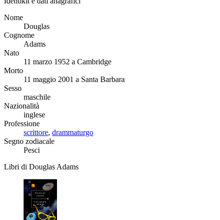
Identikit e dati anagrafici
Nome
Douglas
Cognome
Adams
Nato
11 marzo 1952 a Cambridge
Morto
11 maggio 2001 a Santa Barbara
Sesso
maschile
Nazionalità
inglese
Professione
scrittore
,
drammaturgo
Segno zodiacale
Pesci
Libri di Douglas Adams