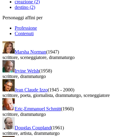
creazione (2)
destino (2)
Personaggi affini per
Professione
Contenuti
Marsha Norman
(1947)
scrittore
,
sceneggiatore
,
drammaturgo
Irvine Welsh
(1958)
scrittore
,
drammaturgo
Jean Claude Izzo
(1945
-
2000)
scrittore
,
poeta
,
giornalista
,
drammaturgo
,
sceneggiatore
Eric-Emmanuel Schmitt
(1960)
scrittore
,
drammaturgo
Douglas Coupland
(1961)
scrittore
,
artista
,
drammaturgo