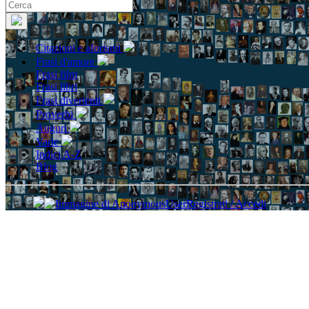
Citazioni e aforismi
Frasi d'amore
Frasi film
Frasi libri
Frasi divertenti
Proverbi
Auguri
Varie
Indici A-Z
Blog
Registrati / Accedi