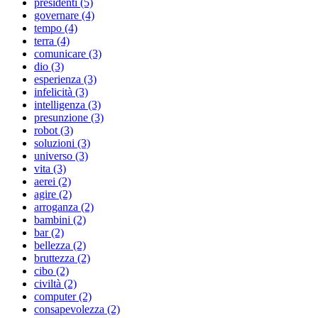
presidenti (5)
governare (4)
tempo (4)
terra (4)
comunicare (3)
dio (3)
esperienza (3)
infelicità (3)
intelligenza (3)
presunzione (3)
robot (3)
soluzioni (3)
universo (3)
vita (3)
aerei (2)
agire (2)
arroganza (2)
bambini (2)
bar (2)
bellezza (2)
bruttezza (2)
cibo (2)
civiltà (2)
computer (2)
consapevolezza (2)