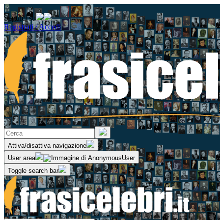
Seguici su
Registrati / Accedi
Attiva/disattiva navigazione
User area
Toggle search bar