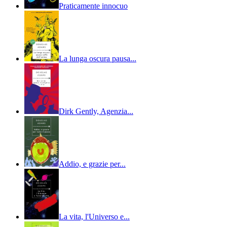
Praticamente innocuo
La lunga oscura pausa...
Dirk Gently, Agenzia...
Addio, e grazie per...
La vita, l'Universo e...