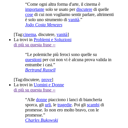
“Come ogni altra forma d'arte, il cinema è
importante
solo se usato per
discutere
di quelle
cose
di cui non vogliamo sentir parlare, altrimenti
è solo uno strumento di
vanità
.”
João Costa Menezes
[Tag:
cinema
,
discutere
,
vanità
]
La trovi in
Problemi e Soluzioni
di più su questa frase
››
“Le polemiche più feroci sono quelle su
questioni
per cui non vi è alcuna prova valida in
entrambe i casi.”
Bertrand Russell
[Tag:
discutere
,
prove
]
La trovi in
Uomini e Donne
di più su questa frase
››
“Alle
donne
piacciono i lanci di biancheria
sporca, gli
urli
, le
tragedie
. Poi gli
scambi
di
promesse. Io non ero molto bravo, con le
promesse.”
Charles Bukowski