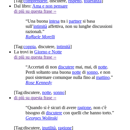
[Tag:
comprendere
,
discutere
,
rispetto
,
tolleranza
]
Dal libro:
Ama e non pensare
di più su questa frase
››
“Una buona
intesa
tra i
partner
si basa
sull’
intimità
affettiva, non su lunghe discussioni
razionali.”
Raffaele Morelli
[Tag:
coppia
,
discutere
,
intimità
]
La trovi in
Giorno e Notte
di più su questa frase
››
“Accertati di non
discutere
mai, mai, di
notte
.
Perdi soltanto una buona
notte
di
sonno
, e non
puoi sistemare comunque nulla fino al
mattino
.”
Rose Kennedy
[Tag:
discutere
,
notte
,
sonno
]
di più su questa frase
››
“Quando si è sicuri di avere
ragione
, non c'è
bisogno di
discutere
con quelli che hanno torto.”
Georges Wolinski
[Tag:
discutere
,
inutilità
,
ragione
]