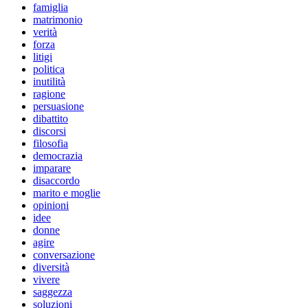
famiglia
matrimonio
verità
forza
litigi
politica
inutilità
ragione
persuasione
dibattito
discorsi
filosofia
democrazia
imparare
disaccordo
marito e moglie
opinioni
idee
donne
agire
conversazione
diversità
vivere
saggezza
soluzioni