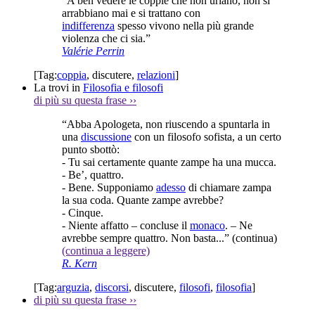
“A ben vedere le coppie che non urlano, non si
arrabbiano mai e si trattano con
indifferenza
spesso vivono nella più grande
violenza che ci sia.”
Valérie Perrin
[Tag:
coppia
,
discutere
,
relazioni
]
La trovi in
Filosofia e filosofi
di più su questa frase
››
“Abba Apologeta, non riuscendo a spuntarla in
una
discussione
con un filosofo sofista, a un certo
punto sbottò:
- Tu sai certamente quante zampe ha una mucca.
- Be’, quattro.
- Bene. Supponiamo
adesso
di chiamare zampa
la sua coda. Quante zampe avrebbe?
- Cinque.
- Niente affatto – concluse il
monaco
. – Ne
avrebbe sempre quattro. Non basta...”
(continua)
(continua a leggere)
R. Kern
[Tag:
arguzia
,
discorsi
,
discutere
,
filosofi
,
filosofia
]
di più su questa frase
››