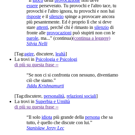
“Il
gioco
della
provocazione
non deve
essere
perseverato. Tu provochi e l'altro tace, tu
provochi e l'altro ignora, tu provochi e non hai
risposte
e il
silenzio
spinge a provocare ancora
più pesantemente. Ed è proprio lì che si deve
stare
attenti
, perché chi è rimasto in
silenzio
di
fronte alle
provocazioni
può stupirti non con le
parole
, ma...”
(continua)
(continua a leggere)
Silvia Nelli
[Tag:
agire
,
discutere
,
lealtà
]
La trovi in
Psicologia e Psicologi
di più su questa frase
››
“Se non ci si confronta con nessuno, diventiamo
ciò che siamo.”
Jiddu Krishnamurti
[Tag:
discutere
,
personalità
,
relazioni sociali
]
La trovi in
Superbia e Umiltà
di più su questa frase
››
“Il solo
idiota
più grande della
persona
che sa
tutto, è quello che discute con lui.”
Stanislaw Jerzy Lec