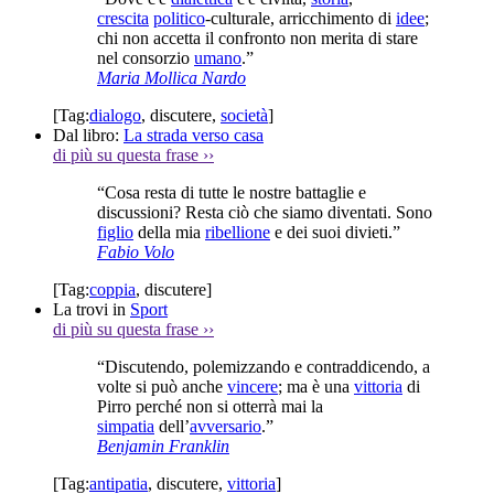
crescita
politico
-culturale, arricchimento di
idee
;
chi non accetta il confronto non merita di stare
nel consorzio
umano
.”
Maria Mollica Nardo
[Tag:
dialogo
,
discutere
,
società
]
Dal libro:
La strada verso casa
di più su questa frase
››
“Cosa resta di tutte le nostre battaglie e
discussioni? Resta ciò che siamo diventati. Sono
figlio
della mia
ribellione
e dei suoi divieti.”
Fabio Volo
[Tag:
coppia
,
discutere
]
La trovi in
Sport
di più su questa frase
››
“Discutendo, polemizzando e contraddicendo, a
volte si può anche
vincere
; ma è una
vittoria
di
Pirro perché non si otterrà mai la
simpatia
dell’
avversario
.”
Benjamin Franklin
[Tag:
antipatia
,
discutere
,
vittoria
]