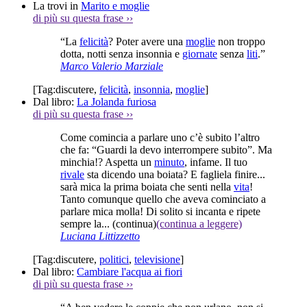
La trovi in
Marito e moglie
di più su questa frase
››
“La
felicità
? Poter avere una
moglie
non troppo
dotta, notti senza insonnia e
giornate
senza
liti
.”
Marco Valerio Marziale
[Tag:
discutere
,
felicità
,
insonnia
,
moglie
]
Dal libro:
La Jolanda furiosa
di più su questa frase
››
Come comincia a parlare uno c’è subito l’altro
che fa: “Guardi la devo interrompere subito”. Ma
minchia!? Aspetta un
minuto
, infame. Il tuo
rivale
sta dicendo una boiata? E fagliela finire...
sarà mica la prima boiata che senti nella
vita
!
Tanto comunque quello che aveva cominciato a
parlare mica molla! Di solito si incanta e ripete
sempre la...
(continua)
(continua a leggere)
Luciana Littizzetto
[Tag:
discutere
,
politici
,
televisione
]
Dal libro:
Cambiare l'acqua ai fiori
di più su questa frase
››