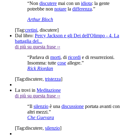
“Non
discutere
mai con un
idiota
: la gente
potrebbe non
notare
la
differenza
.”
Arthur Bloch
[Tag:
cretini
,
discutere
]
Dal libro:
Percy Jackson e gli Dei dell'Olimpo - 4. La
battaglia del...
di più su questa frase
››
“Parlava di
morti
, di
ricordi
e di resurrezioni.
Insomma: tutte
cose
allegre.”
Rick Riordan
[Tag:
discutere
,
tristezza
]
La trovi in
Meditazione
di più su questa frase
››
“Il
silenzio
è una
discussione
portata avanti con
altri mezzi.”
Che Guevara
[Tag:
discutere
,
silenzio
]