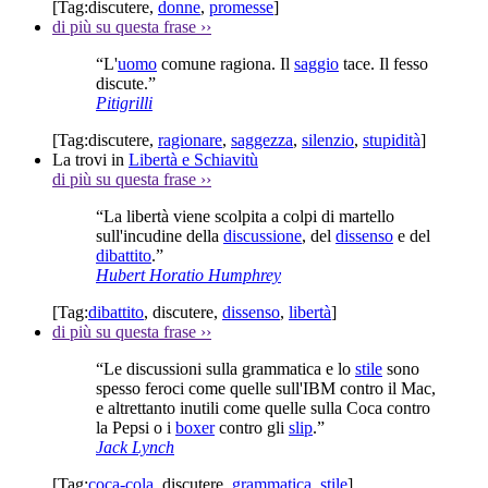
[Tag:
discutere
,
donne
,
promesse
]
di più su questa frase
››
“L'
uomo
comune ragiona. Il
saggio
tace. Il fesso
discute.”
Pitigrilli
[Tag:
discutere
,
ragionare
,
saggezza
,
silenzio
,
stupidità
]
La trovi in
Libertà e Schiavitù
di più su questa frase
››
“La libertà viene scolpita a colpi di martello
sull'incudine della
discussione
, del
dissenso
e del
dibattito
.”
Hubert Horatio Humphrey
[Tag:
dibattito
,
discutere
,
dissenso
,
libertà
]
di più su questa frase
››
“Le discussioni sulla grammatica e lo
stile
sono
spesso feroci come quelle sull'IBM contro il Mac,
e altrettanto inutili come quelle sulla Coca contro
la Pepsi o i
boxer
contro gli
slip
.”
Jack Lynch
[Tag:
coca-cola
,
discutere
,
grammatica
,
stile
]