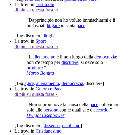
La trovi in
Testimoni
di più su questa frase
››
“Dapprincipio non ho voluto immischiarmi e li
ho lasciati
litigare
in santa
pace
.”
[Tag:
discutere
,
litigi
]
La trovi in
Sport
di più su questa frase
››
“L'
allenamento
è il non luogo della
democrazia
:
non c'è tempo per
discutere
, si deve solo
produrre
.”
Marco Bonitta
[Tag:
agire
,
allenamento
,
democrazia
,
discutere
]
La trovi in
Guerra e Pace
di più su questa frase
››
“Non si promuove la causa della
pace
col parlare
solo alle
persone
con le quali si è d'
accordo
.”
Dwight Eisenhower
[Tag:
discutere
,
dissenso
,
pacifismo
]
La trovi in
Cristianesimo