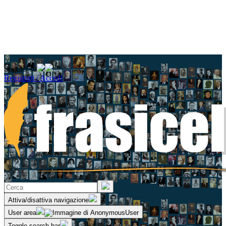
Seguici su
Registrati / Accedi
Attiva/disattiva navigazione
User area
Toggle search bar