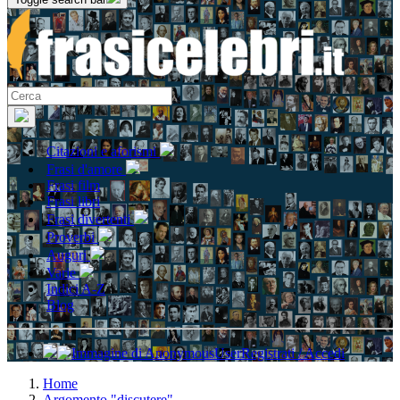
Citazioni e aforismi
Frasi d'amore
Frasi film
Frasi libri
Frasi divertenti
Proverbi
Auguri
Varie
Indici A-Z
Blog
Registrati / Accedi
Home
Argomento "discutere"