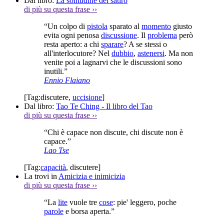
Dal libro:
La solitudine del satiro
di più su questa frase
››
“Un colpo di
pistola
sparato al
momento
giusto
evita ogni penosa
discussione
. Il
problema
però
resta aperto: a chi
sparare
? A se stessi o
all'interlocutore? Nel
dubbio
,
astenersi
. Ma non
venite poi a lagnarvi che le discussioni sono
inutili.”
Ennio Flaiano
[Tag:
discutere
,
uccisione
]
Dal libro:
Tao Te Ching - Il libro del Tao
di più su questa frase
››
“Chi è capace non discute, chi discute non è
capace.”
Lao Tse
[Tag:
capacità
,
discutere
]
La trovi in
Amicizia e inimicizia
di più su questa frase
››
“La
lite
vuole tre
cose
: pie' leggero, poche
parole
e borsa aperta.”