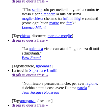
di più su questa frase
››
“T’ho
scritto
solo per metterti in guardia contro te
stesso e per
difendere
la mia carissima
moglie
chiesa
che amo tra
infiniti
litigi
e contrasti
(come ogni buon
marito
usa
fare
).”
Lorenzo Milani
[Tag:
chiesa
,
discutere
,
marito e moglie
]
di più su questa frase
››
“La
polemica
viene causata dall’ignoranza di tutti
i disputanti.”
Ezra Pound
[Tag:
discutere
,
ignoranza
]
La trovi in
Superbia e Umiltà
di più su questa frase
››
“Non riesco a persuadermi che, per aver
ragione
,
si debba a tutti i costi avere l'ultima
parola
.”
Jean-Jacques Rousseau
[Tag:
arroganza
,
discutere
]
di più su questa frase
››