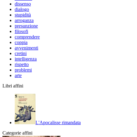
dissenso
dialogo
stupidità
arroganza
presunzione
filosofi
comprendere
coppia
avvenimenti
cretini
intelligenza
rispetto
problemi
arte
Libri affini
L'Apocalisse rimandata
Categorie affini