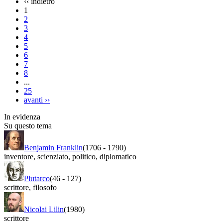
‹‹
indietro
1
2
3
4
5
6
7
8
...
25
avanti
››
In evidenza
Su questo tema
Benjamin Franklin
(1706
-
1790)
inventore
,
scienziato
,
politico
,
diplomatico
Plutarco
(46
-
127)
scrittore
,
filosofo
Nicolai Lilin
(1980)
scrittore