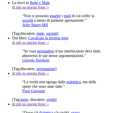
La trovi in
Bene e Male
di più su questa frase
››
“Non si possono
guarire
i
mali
di cui soffre la
società
a meno di parlarne apertamente.”
John Stuart Mill
[Tag:
discutere
,
male
,
società
]
Dal libro:
Cavalcare la propria tigre
di più su questa frase
››
“Se vuoi
persuadere
il tuo interlocutore devi farlo
attraverso le sue stesse argomentazioni.”
Giorgio Nardone
[Tag:
discutere
,
persuasione
]
di più su questa frase
››
“La verità non sgorga dalla
polemica
, ma delle
opere che sono state fatte.”
Paul Gauguin
[Tag:
agire
,
discutere
,
verità
]
di più su questa frase
››
“Dove c'è
dialettica
c'è civiltà,
storia
,