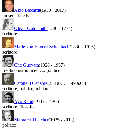
Aldo Biscardi
(1930
-
2017)
presentatore tv
Oliver Goldsmith
(1730
-
1774)
scrittore
Marie von Ebner-Eschenbach
(1830
-
1916)
scrittore
Che Guevara
(1928
-
1967)
rivoluzionario
,
medico
,
politico
Catone il Censore
(234 a.C.
-
149 a.C.)
scrittore
,
politico
,
militare
Ayn Rand
(1905
-
1982)
scrittore
,
filosofo
Margaret Thatcher
(1925
-
2013)
politico