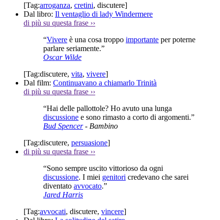
[Tag:
arroganza
,
cretini
,
discutere
]
Dal libro:
Il ventaglio di lady Windermere
di più su questa frase
››
“
Vivere
è una cosa troppo
importante
per poterne
parlare seriamente.”
Oscar Wilde
[Tag:
discutere
,
vita
,
vivere
]
Dal film:
Continuavano a chiamarlo Trinità
di più su questa frase
››
“Hai delle pallottole? Ho avuto una lunga
discussione
e sono rimasto a corto di argomenti.”
Bud Spencer
- Bambino
[Tag:
discutere
,
persuasione
]
di più su questa frase
››
“Sono sempre uscito vittorioso da ogni
discussione
. I miei
genitori
credevano che sarei
diventato
avvocato
.”
Jared Harris
[Tag:
avvocati
,
discutere
,
vincere
]