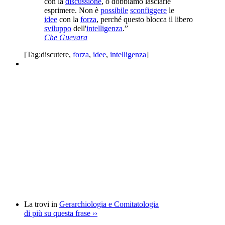
con la
discussione
, o dobbiamo lasciarle
esprimere. Non è
possibile
sconfiggere
le
idee
con la
forza
, perché questo blocca il libero
sviluppo
dell'
intelligenza
.”
Che Guevara
[Tag:
discutere
,
forza
,
idee
,
intelligenza
]
La trovi in
Gerarchiologia e Comitatologia
di più su questa frase
››