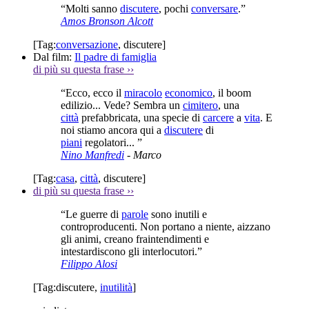
“Molti sanno
discutere
, pochi
conversare
.”
Amos Bronson Alcott
[Tag:
conversazione
,
discutere
]
Dal film:
Il padre di famiglia
di più su questa frase
››
“Ecco, ecco il
miracolo
economico
, il boom
edilizio... Vede? Sembra un
cimitero
, una
città
prefabbricata, una specie di
carcere
a
vita
. E
noi stiamo ancora qui a
discutere
di
piani
regolatori... ”
Nino Manfredi
- Marco
[Tag:
casa
,
città
,
discutere
]
di più su questa frase
››
“Le guerre di
parole
sono inutili e
controproducenti. Non portano a niente, aizzano
gli animi, creano fraintendimenti e
intestardiscono gli interlocutori.”
Filippo Alosi
[Tag:
discutere
,
inutilità
]