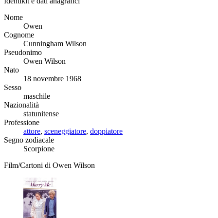
Identikit e dati anagrafici
Nome
Owen
Cognome
Cunningham Wilson
Pseudonimo
Owen Wilson
Nato
18 novembre 1968
Sesso
maschile
Nazionalità
statunitense
Professione
attore
,
sceneggiatore
,
doppiatore
Segno zodiacale
Scorpione
Film/Cartoni di Owen Wilson