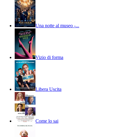
Una notte al museo -...
Vizio di forma
Libera Uscita
Come lo sai