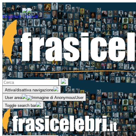
Seguici su
Registrati / Accedi
Attiva/disattiva navigazione
User area
Toggle search bar