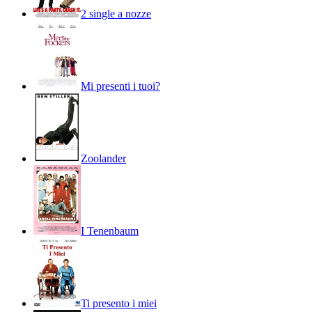
2 single a nozze
Mi presenti i tuoi?
Zoolander
I Tenenbaum
Ti presento i miei