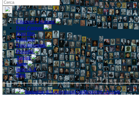
Citazioni e aforismi
Frasi d'amore
Frasi film
Frasi libri
Frasi divertenti
Proverbi
Auguri
Varie
Indici A-Z
Blog
Registrati / Accedi