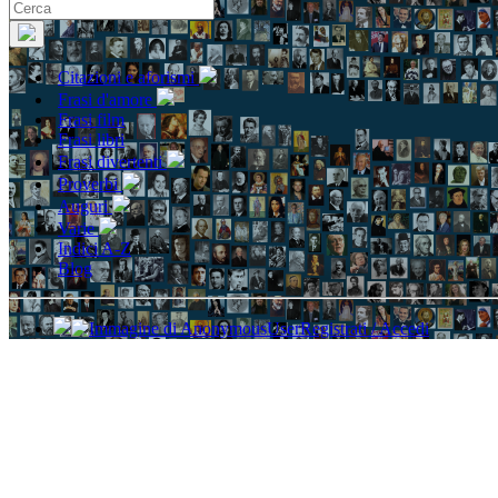
Citazioni e aforismi
Frasi d'amore
Frasi film
Frasi libri
Frasi divertenti
Proverbi
Auguri
Varie
Indici A-Z
Blog
Registrati / Accedi