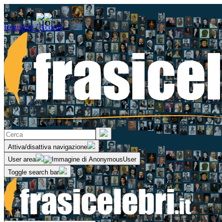
Seguici su
Registrati / Accedi
Attiva/disattiva navigazione
User area
Toggle search bar