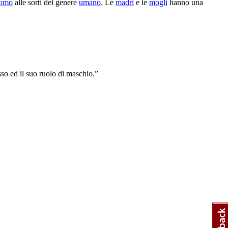
omo
alle sorti del genere
umano
. Le
madri
e le
mogli
hanno una
sso ed il suo ruolo di maschio.”