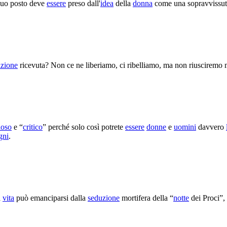
 suo posto deve
essere
preso dall'
idea
della
donna
come una sopravvissut
zione
ricevuta? Non ce ne liberiamo, ci ribelliamo, ma non riuscirem
ioso
e “
critico
” perché solo così potrete
essere
donne
e
uomini
davvero
gni
.
a
vita
può emanciparsi dalla
seduzione
mortifera della “
notte
dei Proci”,