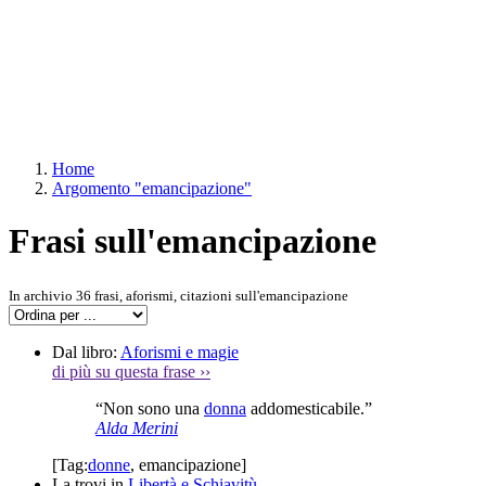
Home
Argomento "emancipazione"
Frasi sull'emancipazione
In archivio 36 frasi, aforismi, citazioni sull'emancipazione
Dal libro:
Aforismi e magie
di più su questa frase
››
“Non sono una
donna
addomesticabile.”
Alda Merini
[Tag:
donne
,
emancipazione
]
La trovi in
Libertà e Schiavitù