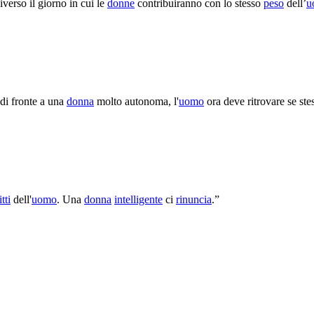
verso il giorno in cui le
donne
contribuiranno con lo stesso
peso
dell’
u
 di fronte a una
donna
molto autonoma, l'
uomo
ora deve ritrovare se ste
itti
dell'
uomo
. Una
donna
intelligente
ci
rinuncia
.”