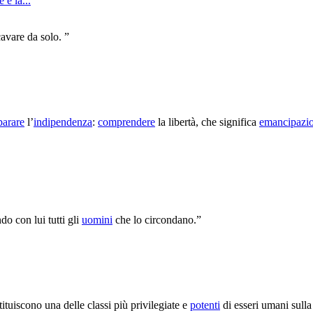
e la...
avare da solo. ”
parare
l’
indipendenza
:
comprendere
la libertà, che significa
emancipazi
o con lui tutti gli
uomini
che lo circondano.”
ituiscono una delle classi più privilegiate e
potenti
di esseri umani sull