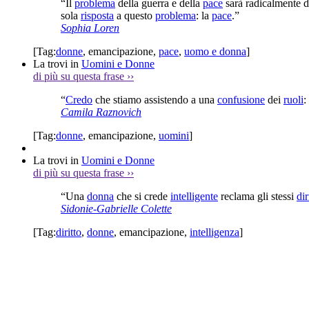
“Il
problema
della guerra e della
pace
sarà radicalmente di
sola
risposta
a questo
problema
: la
pace
.”
Sophia Loren
[Tag:
donne
,
emancipazione
,
pace
,
uomo e donna
]
La trovi in
Uomini e Donne
di più su questa frase
››
“
Credo
che stiamo assistendo a una
confusione
dei
ruoli
:
Camila Raznovich
[Tag:
donne
,
emancipazione
,
uomini
]
La trovi in
Uomini e Donne
di più su questa frase
››
“Una
donna
che si crede
intelligente
reclama gli stessi
dir
Sidonie-Gabrielle Colette
[Tag:
diritto
,
donne
,
emancipazione
,
intelligenza
]