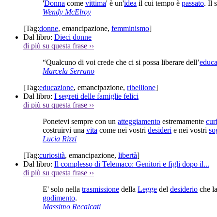
'
Donna
come
vittima
' è un'
idea
il cui tempo è
passato
. Il
Wendy McElroy
[Tag:
donne
,
emancipazione
,
femminismo
]
Dal libro:
Dieci donne
di più su questa frase
››
“Qualcuno di voi crede che ci si possa liberare dell’
educa
Marcela Serrano
[Tag:
educazione
,
emancipazione
,
ribellione
]
Dal libro:
I segreti delle famiglie felici
di più su questa frase
››
Ponetevi sempre con un
atteggiamento
estremamente
cur
costruirvi una
vita
come nei vostri
desideri
e nei vostri
so
Lucia Rizzi
[Tag:
curiosità
,
emancipazione
,
libertà
]
Dal libro:
Il complesso di Telemaco: Genitori e figli dopo il...
di più su questa frase
››
E' solo nella
trasmissione
della
Legge
del
desiderio
che l
godimento
.
Massimo Recalcati