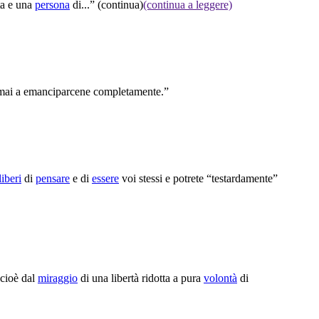
a e una
persona
di...”
(continua)
(continua a leggere)
o mai a emanciparcene completamente.”
liberi
di
pensare
e di
essere
voi stessi e potrete “testardamente”
 cioè dal
miraggio
di una libertà ridotta a pura
volontà
di