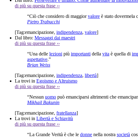
Dal libro:
Perseverare è umano: Come aumentare la motivazione 
di più su questa frase
››
“Ciò che considero di maggior
valore
è stato dovermela c
Pietro Trabucchi
[Tag:
emancipazione
,
indipendenza
,
valore
]
Dal libro:
Messaggi dai maestri
di più su questa frase
››
“Una delle
lezioni
più
importanti
della
vita
è quella di
im
aspettative
.”
Brian Weiss
[Tag:
emancipazione
,
indipendenza
,
libertà
]
La trovi in
Egoismo e Altruismo
di più su questa frase
››
“Nessun
uomo
può emanciparsi altrimenti che emancipand
Mikhail Bakunin
[Tag:
emancipazione
,
fratellanza
]
La trovi in
Libertà e Schiavitù
di più su questa frase
››
“La Grande Verità è che le
donne
nella nostra
società
cost