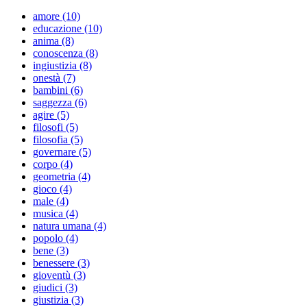
amore (10)
educazione (10)
anima (8)
conoscenza (8)
ingiustizia (8)
onestà (7)
bambini (6)
saggezza (6)
agire (5)
filosofi (5)
filosofia (5)
governare (5)
corpo (4)
geometria (4)
gioco (4)
male (4)
musica (4)
natura umana (4)
popolo (4)
bene (3)
benessere (3)
gioventù (3)
giudici (3)
giustizia (3)