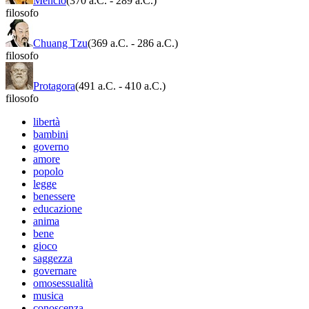
Mencio
(370 a.C.
-
289 a.C.)
filosofo
Chuang Tzu
(369 a.C.
-
286 a.C.)
filosofo
Protagora
(491 a.C.
-
410 a.C.)
filosofo
libertà
bambini
governo
amore
popolo
legge
benessere
educazione
anima
bene
gioco
saggezza
governare
omosessualità
musica
conoscenza