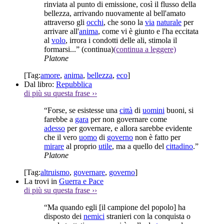
rinviata al punto di emissione, così il flusso della
bellezza, arrivando nuovamente al bell'amato
attraverso gli
occhi
, che sono la
via
naturale
per
arrivare all'
anima
, come vi è giunto e l'ha eccitata
al
volo
, irrora i condotti delle ali, stimola il
formarsi...”
(continua)
(continua a leggere)
Platone
[Tag:
amore
,
anima
,
bellezza
,
eco
]
Dal libro:
Repubblica
di più su questa frase
››
“Forse, se esistesse una
città
di
uomini
buoni, si
farebbe a
gara
per non governare come
adesso
per governare, e allora sarebbe evidente
che il vero
uomo
di
governo
non è fatto per
mirare
al proprio
utile
, ma a quello del
cittadino
.”
Platone
[Tag:
altruismo
,
governare
,
governo
]
La trovi in
Guerra e Pace
di più su questa frase
››
“Ma quando egli [il campione del popolo] ha
disposto dei
nemici
stranieri con la conquista o