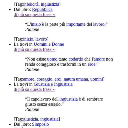
[Tag:
infelicità
,
ingiustizia
]
Dal libro:
Repubblica
di più su questa frase
››
“L'
inizio
è la parte più
importante
del
lavoro
.”
Platone
[Tag:
inizio
,
lavoro
]
La trovi in
Uomini e Donne
di più su questa frase
››
“Non esiste
uomo
tanto
codardo
che l'
amore
non
renda coraggioso e trasformi in un
eroe
.”
Platone
[Tag:
amore
,
coraggio
,
eroi
,
natura umana
,
uomini
]
La trovi in
Giustizia e Ingiustizia
di più su questa frase
››
“Il capolavoro dell'
ingiustizia
è di sembrare
giusto senza esserlo.”
Platone
[Tag:
giustizia
,
ingiustizia
]
Dal libro:
Simposio