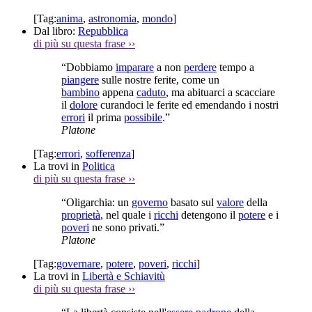
[Tag:
anima
,
astronomia
,
mondo
]
Dal libro:
Repubblica
di più su questa frase
››
“Dobbiamo
imparare
a non
perdere
tempo a
piangere
sulle nostre ferite, come un
bambino
appena
caduto
, ma abituarci a scacciare
il
dolore
curandoci le ferite ed emendando i nostri
errori
il prima
possibile
.”
Platone
[Tag:
errori
,
sofferenza
]
La trovi in
Politica
di più su questa frase
››
“Oligarchia: un
governo
basato sul
valore
della
proprietà
, nel quale i
ricchi
detengono il
potere
e i
poveri
ne sono privati.”
Platone
[Tag:
governare
,
potere
,
poveri
,
ricchi
]
La trovi in
Libertà e Schiavitù
di più su questa frase
››