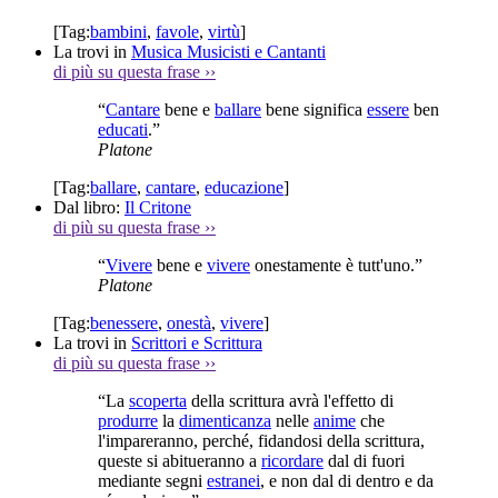
[Tag:
bambini
,
favole
,
virtù
]
La trovi in
Musica Musicisti e Cantanti
di più su questa frase
››
“
Cantare
bene e
ballare
bene significa
essere
ben
educati
.”
Platone
[Tag:
ballare
,
cantare
,
educazione
]
Dal libro:
Il Critone
di più su questa frase
››
“
Vivere
bene e
vivere
onestamente è tutt'uno.”
Platone
[Tag:
benessere
,
onestà
,
vivere
]
La trovi in
Scrittori e Scrittura
di più su questa frase
››
“La
scoperta
della scrittura avrà l'effetto di
produrre
la
dimenticanza
nelle
anime
che
l'impareranno, perché, fidandosi della scrittura,
queste si abitueranno a
ricordare
dal di fuori
mediante segni
estranei
, e non dal di dentro e da