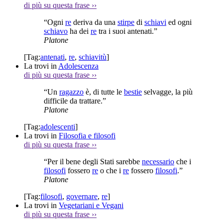
di più su questa frase
››
“Ogni
re
deriva da una
stirpe
di
schiavi
ed ogni
schiavo
ha dei
re
tra i suoi antenati.”
Platone
[Tag:
antenati
,
re
,
schiavitù
]
La trovi in
Adolescenza
di più su questa frase
››
“Un
ragazzo
è, di tutte le
bestie
selvagge, la più
difficile da trattare.”
Platone
[Tag:
adolescenti
]
La trovi in
Filosofia e filosofi
di più su questa frase
››
“Per il bene degli Stati sarebbe
necessario
che i
filosofi
fossero
re
o che i
re
fossero
filosofi
.”
Platone
[Tag:
filosofi
,
governare
,
re
]
La trovi in
Vegetariani e Vegani
di più su questa frase
››