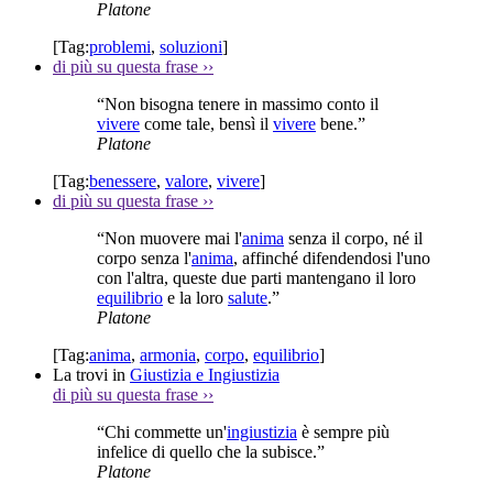
Platone
[Tag:
problemi
,
soluzioni
]
di più su questa frase
››
“Non bisogna tenere in massimo conto il
vivere
come tale, bensì il
vivere
bene.”
Platone
[Tag:
benessere
,
valore
,
vivere
]
di più su questa frase
››
“Non muovere mai l'
anima
senza il corpo, né il
corpo senza l'
anima
, affinché difendendosi l'uno
con l'altra, queste due parti mantengano il loro
equilibrio
e la loro
salute
.”
Platone
[Tag:
anima
,
armonia
,
corpo
,
equilibrio
]
La trovi in
Giustizia e Ingiustizia
di più su questa frase
››
“Chi commette un'
ingiustizia
è sempre più
infelice di quello che la subisce.”
Platone