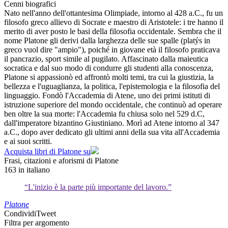
Cenni biografici
Nato nell'anno dell'ottantesima Olimpiade, intorno al 428 a.C., fu un
filosofo greco allievo di Socrate e maestro di Aristotele: i tre hanno il
merito di aver posto le basi della filosofia occidentale. Sembra che il
nome Platone gli derivi dalla larghezza delle sue spalle (platýs in
greco vuol dire "ampio"), poiché in giovane età il filosofo praticava
il pancrazio, sport simile al pugilato. Affascinato dalla maieutica
socratica e dal suo modo di condurre gli studenti alla conoscenza,
Platone si appassionò ed affrontò molti temi, tra cui la giustizia, la
bellezza e l'uguaglianza, la politica, l'epistemologia e la filosofia del
linguaggio. Fondò l'Accademia di Atene, uno dei primi istituti di
istruzione superiore del mondo occidentale, che continuò ad operare
ben oltre la sua morte: l'Accademia fu chiusa solo nel 529 d.C,
dall'imperatore bizantino Giustiniano. Morì ad Atene intorno al 347
a.C., dopo aver dedicato gli ultimi anni della sua vita all'Accademia
e ai suoi scritti.
Acquista libri di Platone su
Frasi, citazioni e aforismi di Platone
163
in italiano
“L'inizio è la parte più importante del lavoro.”
Platone
Condividi
Tweet
Filtra per argomento