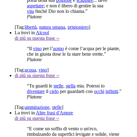
porta della sua
prigione
e
scappare
... deve
aspettare
; e non è libero di gestire la sua
vita
finché Dio non lo chiama.”
Platone
[Tag:
libertà
,
natura umana
,
prigioniero
]
La trovi in
Alcool
di più su questa frase
››
“Il
vino
per l’
uomo
è come l’acqua per le piante,
che in giusta dose le fa stare bene erette.”
Platone
[Tag:
acqua
,
vino
]
di più su questa frase
››
“Tu guardi le
stelle
,
stella
mia. Potessi io
diventare
il
cielo
per guardarti con
occhi
infiniti
.”
Platone
[Tag:
ammirazione
,
stelle
]
La trovi in
Altre frasi d'Amore
di più su questa frase
››
“E come un soffio di vento o un'eco,
rimbalzando da superfici levigate e solide, viene