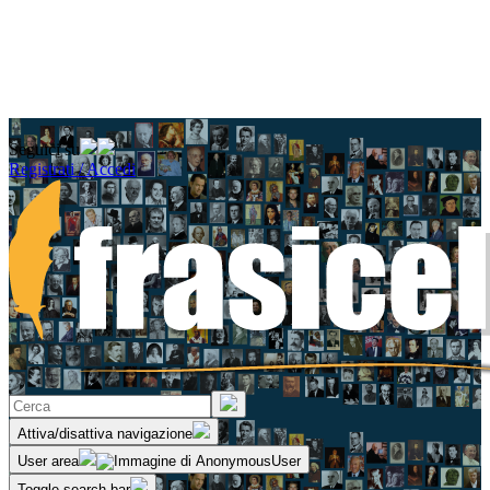
Seguici su
Registrati / Accedi
Attiva/disattiva navigazione
User area
Toggle search bar