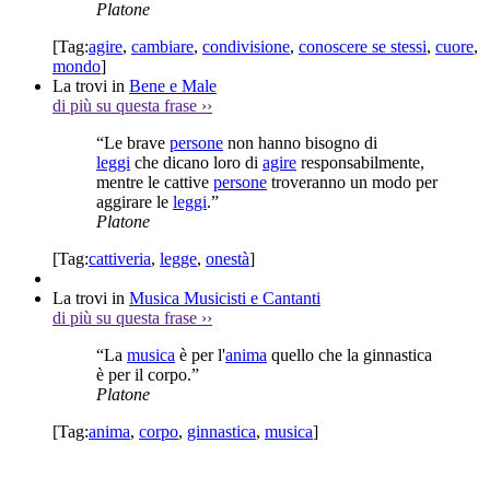
Platone
[Tag:
agire
,
cambiare
,
condivisione
,
conoscere se stessi
,
cuore
,
mondo
]
La trovi in
Bene e Male
di più su questa frase
››
“Le brave
persone
non hanno bisogno di
leggi
che dicano loro di
agire
responsabilmente,
mentre le cattive
persone
troveranno un modo per
aggirare le
leggi
.”
Platone
[Tag:
cattiveria
,
legge
,
onestà
]
La trovi in
Musica Musicisti e Cantanti
di più su questa frase
››
“La
musica
è per l'
anima
quello che la ginnastica
è per il corpo.”
Platone
[Tag:
anima
,
corpo
,
ginnastica
,
musica
]