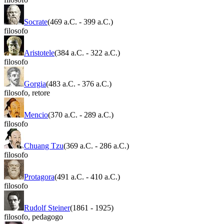
Socrate
(469 a.C.
-
399 a.C.)
filosofo
Aristotele
(384 a.C.
-
322 a.C.)
filosofo
Gorgia
(483 a.C.
-
376 a.C.)
filosofo
,
retore
Mencio
(370 a.C.
-
289 a.C.)
filosofo
Chuang Tzu
(369 a.C.
-
286 a.C.)
filosofo
Protagora
(491 a.C.
-
410 a.C.)
filosofo
Rudolf Steiner
(1861
-
1925)
filosofo
,
pedagogo