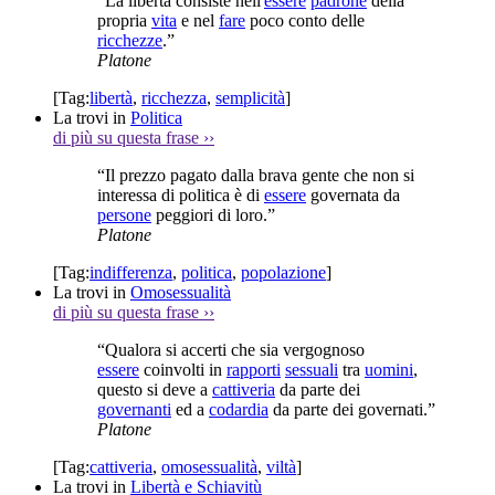
“La libertà consiste nell'
essere
padrone
della
propria
vita
e nel
fare
poco conto delle
ricchezze
.”
Platone
[Tag:
libertà
,
ricchezza
,
semplicità
]
La trovi in
Politica
di più su questa frase
››
“Il prezzo pagato dalla brava gente che non si
interessa di politica è di
essere
governata da
persone
peggiori di loro.”
Platone
[Tag:
indifferenza
,
politica
,
popolazione
]
La trovi in
Omosessualità
di più su questa frase
››
“Qualora si accerti che sia vergognoso
essere
coinvolti in
rapporti
sessuali
tra
uomini
,
questo si deve a
cattiveria
da parte dei
governanti
ed a
codardia
da parte dei governati.”
Platone
[Tag:
cattiveria
,
omosessualità
,
viltà
]
La trovi in
Libertà e Schiavitù