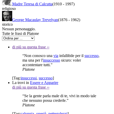
Madre Teresa di Calcutta
(1910
-
1997)
religioso
George Macaulay Trevelyan
(1876
-
1962)
storico
Nessun personaggio.
Tutte le frasi di Platone
di più su questa frase
››
“Non conosco una
via
infallibile per il
successo
,
ma una per l'
insuccesso
sicuro: voler
accontentare tutti.”
Platone
[Tag:
insuccessi
,
successo
]
La trovi in
Essere e Apparire
di più su questa frase
››
“Se la gente parla male di te, vivi in modo tale
che nessuno possa crederle.”
Platone
[Tag:
calunnia
,
onestà
,
pettegolezzi
]