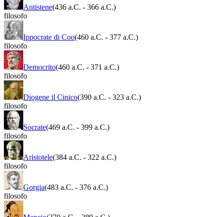
Antistene
(436 a.C.
-
366 a.C.)
filosofo
Ippocrate di Coo
(460 a.C.
-
377 a.C.)
filosofo
Democrito
(460 a.C.
-
371 a.C.)
filosofo
Diogene il Cinico
(390 a.C.
-
323 a.C.)
filosofo
Socrate
(469 a.C.
-
399 a.C.)
filosofo
Aristotele
(384 a.C.
-
322 a.C.)
filosofo
Gorgia
(483 a.C.
-
376 a.C.)
filosofo