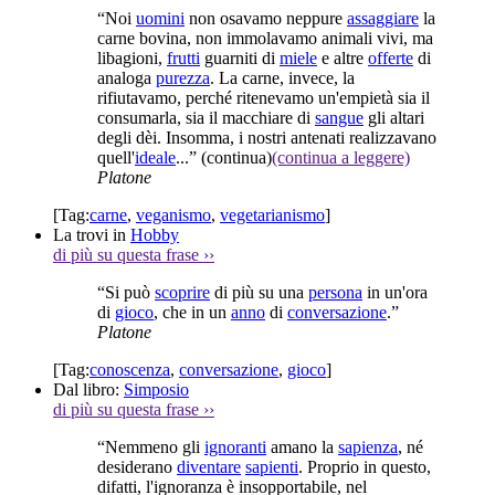
“Noi
uomini
non osavamo neppure
assaggiare
la
carne bovina, non immolavamo animali vivi, ma
libagioni,
frutti
guarniti di
miele
e altre
offerte
di
analoga
purezza
. La carne, invece, la
rifiutavamo, perché ritenevamo un'empietà sia il
consumarla, sia il macchiare di
sangue
gli altari
degli dèi. Insomma, i nostri antenati realizzavano
quell'
ideale
...”
(continua)
(continua a leggere)
Platone
[Tag:
carne
,
veganismo
,
vegetarianismo
]
La trovi in
Hobby
di più su questa frase
››
“Si può
scoprire
di più su una
persona
in un'ora
di
gioco
, che in un
anno
di
conversazione
.”
Platone
[Tag:
conoscenza
,
conversazione
,
gioco
]
Dal libro:
Simposio
di più su questa frase
››
“Nemmeno gli
ignoranti
amano la
sapienza
, né
desiderano
diventare
sapienti
. Proprio in questo,
difatti, l'ignoranza è insopportabile, nel