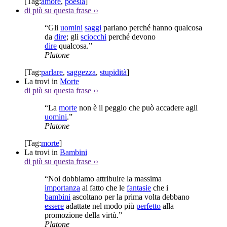
[Tag:
amore
,
poesia
]
di più su questa frase
››
“Gli
uomini
saggi
parlano perché hanno qualcosa
da
dire
; gli
sciocchi
perché devono
dire
qualcosa.”
Platone
[Tag:
parlare
,
saggezza
,
stupidità
]
La trovi in
Morte
di più su questa frase
››
“La
morte
non è il peggio che può accadere agli
uomini
.”
Platone
[Tag:
morte
]
La trovi in
Bambini
di più su questa frase
››
“Noi dobbiamo attribuire la massima
importanza
al fatto che le
fantasie
che i
bambini
ascoltano per la prima volta debbano
essere
adattate nel modo più
perfetto
alla
promozione della virtù.”
Platone