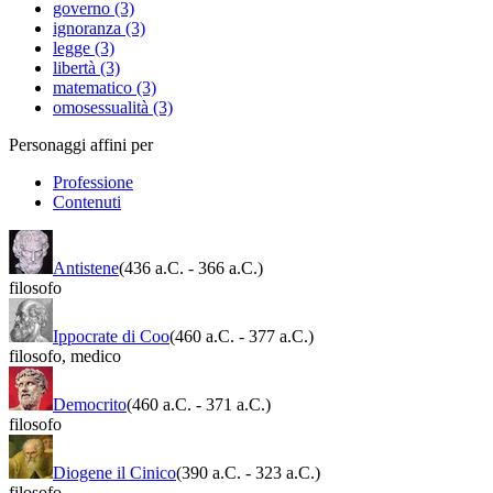
governo (3)
ignoranza (3)
legge (3)
libertà (3)
matematico (3)
omosessualità (3)
Personaggi affini per
Professione
Contenuti
Antistene
(436 a.C.
-
366 a.C.)
filosofo
Ippocrate di Coo
(460 a.C.
-
377 a.C.)
filosofo
,
medico
Democrito
(460 a.C.
-
371 a.C.)
filosofo
Diogene il Cinico
(390 a.C.
-
323 a.C.)
filosofo