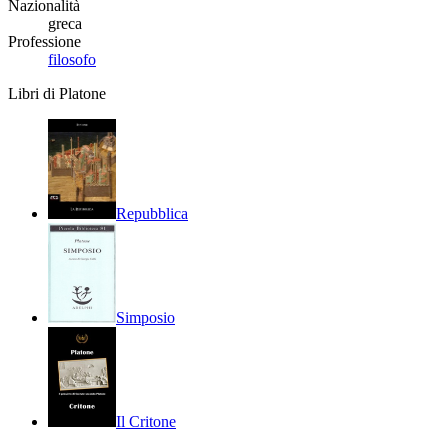
Nazionalità
greca
Professione
filosofo
Libri di Platone
Repubblica
Simposio
Il Critone