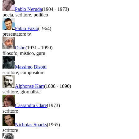
Pablo Neruda
(1904
-
1973)
poeta
,
scrittore
,
politico
Fabio Fazio
(1964)
presentatore tv
Osho
(1931
-
1990)
filosofo
,
mistico
,
guru
Massimo Bisotti
scrittore
,
compositore
Alphonse Karr
(1808
-
1890)
scrittore
,
giornalista
Cassandra Clare
(1973)
scrittore
Nicholas Sparks
(1965)
scrittore