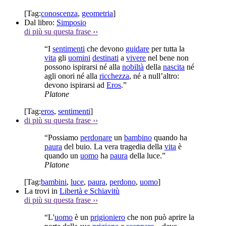
[Tag:
conoscenza
,
geometria
]
Dal libro:
Simposio
di più su questa frase
››
“I
sentimenti
che devono
guidare
per tutta la
vita
gli
uomini
destinati
a
vivere
nel bene non
possono ispirarsi né alla
nobiltà
della
nascita
né
agli onori né alla
ricchezza
, né a null’altro:
devono ispirarsi ad
Eros
.”
Platone
[Tag:
eros
,
sentimenti
]
di più su questa frase
››
“Possiamo
perdonare
un
bambino
quando ha
paura
del buio. La vera tragedia della
vita
è
quando un
uomo
ha
paura
della luce.”
Platone
[Tag:
bambini
,
luce
,
paura
,
perdono
,
uomo
]
La trovi in
Libertà e Schiavitù
di più su questa frase
››
“L'
uomo
è un
prigioniero
che non può aprire la