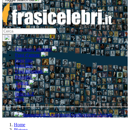
Citazioni e aforismi
Frasi d'amore
Frasi film
Frasi libri
Frasi divertenti
Proverbi
Auguri
Varie
Indici A-Z
Blog
Registrati / Accedi
Home
Platone