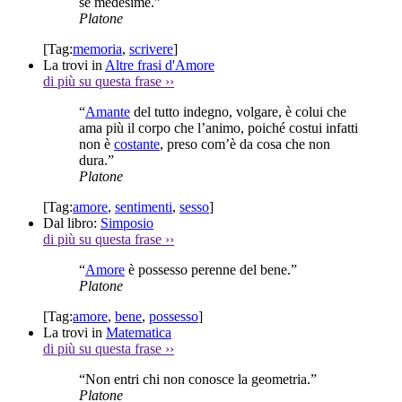
sé medesime.”
Platone
[Tag:
memoria
,
scrivere
]
La trovi in
Altre frasi d'Amore
di più su questa frase
››
“
Amante
del tutto indegno, volgare, è colui che
ama più il corpo che l’animo, poiché costui infatti
non è
costante
, preso com’è da cosa che non
dura.”
Platone
[Tag:
amore
,
sentimenti
,
sesso
]
Dal libro:
Simposio
di più su questa frase
››
“
Amore
è possesso perenne del bene.”
Platone
[Tag:
amore
,
bene
,
possesso
]
La trovi in
Matematica
di più su questa frase
››
“Non entri chi non conosce la geometria.”
Platone