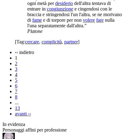
ogni metà per
desiderio
dell'altra tentava di
entrare in
congiunzione
e cingendosi con le
braccia e stringendosi l'un l'altra, se ne morivano
di
fame
e di torpore per non
volere
fare
nulla
l'una separatamente dall'altra.”
Platone
[Tag:
cercare
,
complicità
,
partner
]
‹‹
indietro
1
2
3
4
5
6
7
8
...
13
avanti
››
In evidenza
Personaggi affini per professione