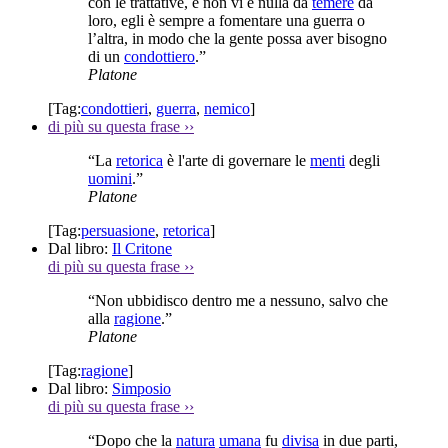
con le trattative, e non vi è nulla da
temere
da
loro, egli è sempre a fomentare una guerra o
l’altra, in modo che la gente possa aver bisogno
di un
condottiero
.”
Platone
[Tag:
condottieri
,
guerra
,
nemico
]
di più su questa frase
››
“La
retorica
è l'arte di governare le
menti
degli
uomini
.”
Platone
[Tag:
persuasione
,
retorica
]
Dal libro:
Il Critone
di più su questa frase
››
“Non ubbidisco dentro me a nessuno, salvo che
alla
ragione
.”
Platone
[Tag:
ragione
]
Dal libro:
Simposio
di più su questa frase
››
“Dopo che la
natura
umana
fu
divisa
in due parti,