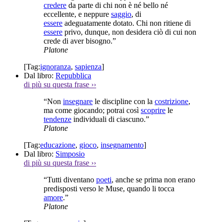
credere
da parte di chi non è né bello né
eccellente, e neppure
saggio
, di
essere
adeguatamente dotato. Chi non ritiene di
essere
privo, dunque, non desidera ciò di cui non
crede di aver bisogno.”
Platone
[Tag:
ignoranza
,
sapienza
]
Dal libro:
Repubblica
di più su questa frase
››
“Non
insegnare
le discipline con la
costrizione
,
ma come giocando; potrai così
scoprire
le
tendenze
individuali di ciascuno.”
Platone
[Tag:
educazione
,
gioco
,
insegnamento
]
Dal libro:
Simposio
di più su questa frase
››
“Tutti diventano
poeti
, anche se prima non erano
predisposti verso le Muse, quando li tocca
amore
.”
Platone