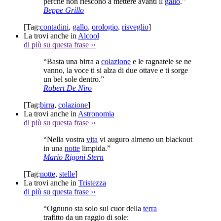
perché non riescono a mettere avanti il
gallo
.”
Beppe Grillo
[Tag:
contadini
,
gallo
,
orologio
,
risveglio
]
La trovi anche in
Alcool
di più su questa frase
››
“Basta una birra a
colazione
e le ragnatele se ne
vanno, la voce ti si alza di due ottave e ti sorge
un bel sole dentro.”
Robert De Niro
[Tag:
birra
,
colazione
]
La trovi anche in
Astronomia
di più su questa frase
››
“Nella vostra
vita
vi auguro almeno un blackout
in una
notte
limpida.”
Mario Rigoni Stern
[Tag:
notte
,
stelle
]
La trovi anche in
Tristezza
di più su questa frase
››
“Ognuno sta solo sul cuor della
terra
trafitto da un raggio di sole: