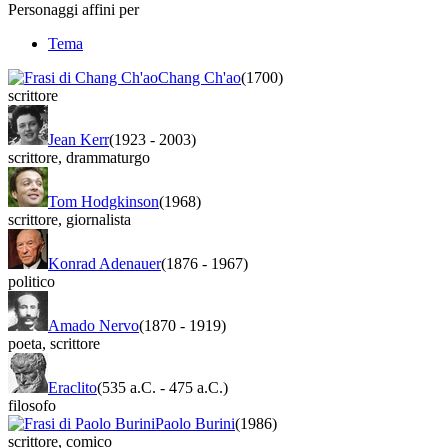
Personaggi affini per
Tema
Chang Ch'ao
(1700)
scrittore
Jean Kerr
(1923
-
2003)
scrittore
,
drammaturgo
Tom Hodgkinson
(1968)
scrittore
,
giornalista
Konrad Adenauer
(1876
-
1967)
politico
Amado Nervo
(1870
-
1919)
poeta
,
scrittore
Eraclito
(535 a.C.
-
475 a.C.)
filosofo
Paolo Burini
(1986)
scrittore
,
comico