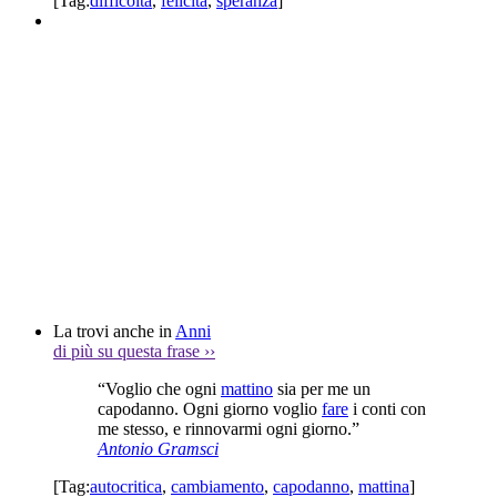
[Tag:
difficoltà
,
felicità
,
speranza
]
La trovi anche in
Anni
di più su questa frase
››
“Voglio che ogni
mattino
sia per me un
capodanno. Ogni giorno voglio
fare
i conti con
me stesso, e rinnovarmi ogni giorno.”
Antonio Gramsci
[Tag:
autocritica
,
cambiamento
,
capodanno
,
mattina
]