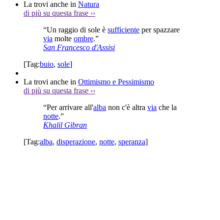
La trovi anche in
Natura
di più su questa frase
››
“Un raggio di sole è
sufficiente
per spazzare
via
molte
ombre
.”
San Francesco d'Assisi
[Tag:
buio
,
sole
]
La trovi anche in
Ottimismo e Pessimismo
di più su questa frase
››
“Per arrivare all'
alba
non c'è altra
via
che la
notte
.”
Khalil Gibran
[Tag:
alba
,
disperazione
,
notte
,
speranza
]