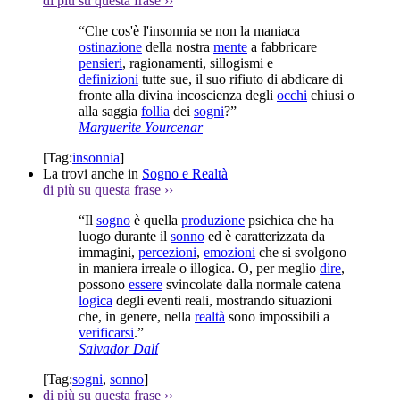
di più su questa frase
››
“Che cos'è l'insonnia se non la maniaca
ostinazione
della nostra
mente
a fabbricare
pensieri
, ragionamenti, sillogismi e
definizioni
tutte sue, il suo rifiuto di abdicare di
fronte alla divina incoscienza degli
occhi
chiusi o
alla saggia
follia
dei
sogni
?”
Marguerite Yourcenar
[Tag:
insonnia
]
La trovi anche in
Sogno e Realtà
di più su questa frase
››
“Il
sogno
è quella
produzione
psichica che ha
luogo durante il
sonno
ed è caratterizzata da
immagini,
percezioni
,
emozioni
che si svolgono
in maniera irreale o illogica. O, per meglio
dire
,
possono
essere
svincolate dalla normale catena
logica
degli eventi reali, mostrando situazioni
che, in genere, nella
realtà
sono impossibili a
verificarsi
.”
Salvador Dalí
[Tag:
sogni
,
sonno
]
di più su questa frase
››