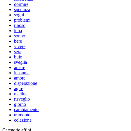
dormire
speranza
sogni
problemi
riposo
luna
sonno
bere
vivere
sera
buio
sveglia
amare
insonnia
amore
disperazione
agire
mattina
risveglio
giorno
cambiamento
tramonto
colazione
Categorie affini