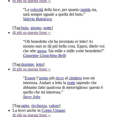
di più su questa frase
››
“La
velocità
della luce, per quanto
rapida
sia,
sarà sempre uguale a quella del buio.”
Valeriu Butulescu
[Tag:
buio
,
giorno
,
notte
]
di più su questa frase
››
“Oh benedetto chi ha inventato er letto! Ar
monno nun ze dà più bella cosa. Eppoi, ditelo voi
che séte
sposa
. Sia mille e mille vorte benedetto!”
Giuseppe Gioachino Belli
[Tag:
dormire
,
letto
]
di più su questa frase
››
“
Essere
l’
uomo
più
ricco
al
cimitero
non mi
interessa. Andare a letto la
notte
sapendo che
abbiamo fatto qualcosa di meraviglioso: questo è
quello che mi interessa.”
Steve Jobs
[Tag:
agire
,
ricchezza
,
valore
]
La trovi anche in
Corpo Umano
di più su questa frase
››