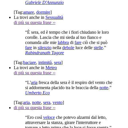
Gabriele D'Annunzio
[Tag:
amare
,
dormire
]
La trovi anche in
Sessualità
di più su questa frase
››
“È sera, ed è tempo che i fiori chiudano le loro
corolle. Lascia che mi sieda al tuo fianco e
comanda alle mie
labbra
di
fare
ciò che si può
fare
in
silenzio
nella
debole
luce delle
stelle
.”
Rabindranath Tagore
[Tag:
baciare
,
intimità
,
sera
]
La trovi anche in
Meteo
di più su questa frase
››
“L'
aria
fresca della sera è il respiro del vento che
si addormenta placido tra le braccia della
notte
.”
Umberto Eco
[Tag:
aria
,
notte
,
sera
,
vento
]
di più su questa frase
››
“Ero così
veloce
che potevo alzarmi dal letto,
attraversare la stanza, girare l'interruttore e
tornare a letto prima che la luce si fosse spenta.”