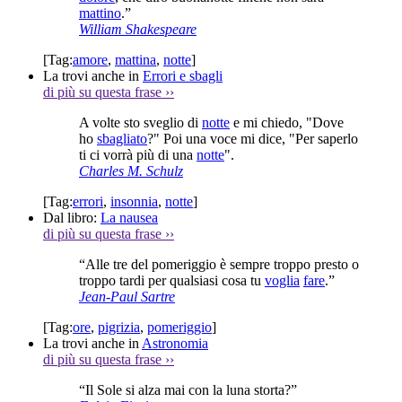
mattino
.”
William Shakespeare
[Tag:
amore
,
mattina
,
notte
]
La trovi anche in
Errori e sbagli
di più su questa frase
››
A volte sto sveglio di
notte
e mi chiedo, "Dove
ho
sbagliato
?" Poi una voce mi dice, "Per saperlo
ti ci vorrà più di una
notte
".
Charles M. Schulz
[Tag:
errori
,
insonnia
,
notte
]
Dal libro:
La nausea
di più su questa frase
››
“Alle tre del pomeriggio è sempre troppo presto o
troppo tardi per qualsiasi cosa tu
voglia
fare
.”
Jean-Paul Sartre
[Tag:
ore
,
pigrizia
,
pomeriggio
]
La trovi anche in
Astronomia
di più su questa frase
››
“Il Sole si alza mai con la luna storta?”