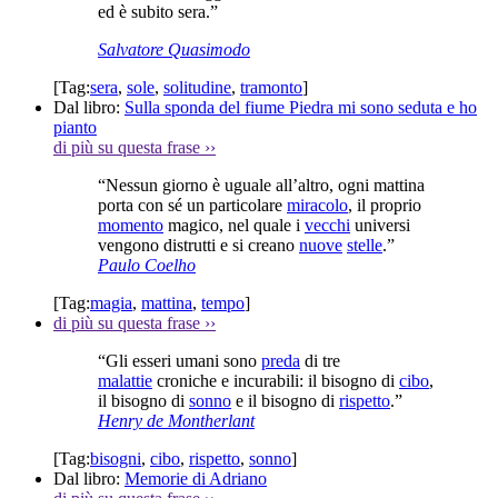
ed è subito sera.”
Salvatore Quasimodo
[Tag:
sera
,
sole
,
solitudine
,
tramonto
]
Dal libro:
Sulla sponda del fiume Piedra mi sono seduta e ho
pianto
di più su questa frase
››
“Nessun giorno è uguale all’altro, ogni mattina
porta con sé un particolare
miracolo
, il proprio
momento
magico, nel quale i
vecchi
universi
vengono distrutti e si creano
nuove
stelle
.”
Paulo Coelho
[Tag:
magia
,
mattina
,
tempo
]
di più su questa frase
››
“Gli esseri umani sono
preda
di tre
malattie
croniche e incurabili: il bisogno di
cibo
,
il bisogno di
sonno
e il bisogno di
rispetto
.”
Henry de Montherlant
[Tag:
bisogni
,
cibo
,
rispetto
,
sonno
]
Dal libro:
Memorie di Adriano