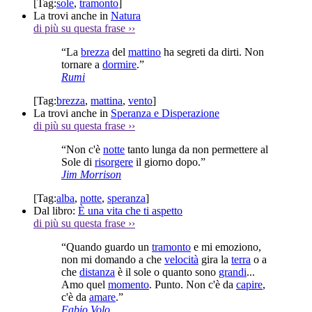
[Tag:
sole
,
tramonto
]
La trovi anche in
Natura
di più su questa frase
››
“La
brezza
del
mattino
ha segreti da dirti. Non
tornare a
dormire
.”
Rumi
[Tag:
brezza
,
mattina
,
vento
]
La trovi anche in
Speranza e Disperazione
di più su questa frase
››
“Non c'è
notte
tanto lunga da non permettere al
Sole di
risorgere
il giorno dopo.”
Jim Morrison
[Tag:
alba
,
notte
,
speranza
]
Dal libro:
È una vita che ti aspetto
di più su questa frase
››
“Quando guardo un
tramonto
e mi emoziono,
non mi domando a che
velocità
gira la
terra
o a
che
distanza
è il sole o quanto sono
grandi
...
Amo quel
momento
. Punto. Non c'è da
capire
,
c'è da
amare
.”
Fabio Volo