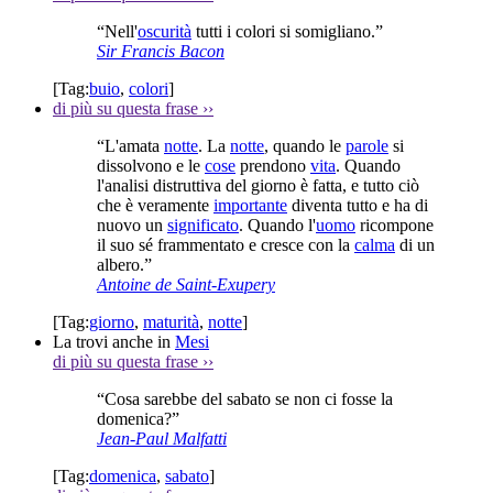
“Nell'
oscurità
tutti i colori si somigliano.”
Sir Francis Bacon
[Tag:
buio
,
colori
]
di più su questa frase
››
“L'amata
notte
. La
notte
, quando le
parole
si
dissolvono e le
cose
prendono
vita
. Quando
l'analisi distruttiva del giorno è fatta, e tutto ciò
che è veramente
importante
diventa tutto e ha di
nuovo un
significato
. Quando l'
uomo
ricompone
il suo sé frammentato e cresce con la
calma
di un
albero.”
Antoine de Saint-Exupery
[Tag:
giorno
,
maturità
,
notte
]
La trovi anche in
Mesi
di più su questa frase
››
“Cosa sarebbe del sabato se non ci fosse la
domenica?”
Jean-Paul Malfatti
[Tag:
domenica
,
sabato
]