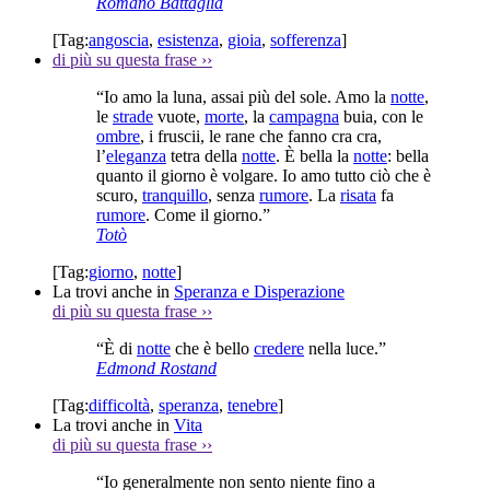
Romano Battaglia
[Tag:
angoscia
,
esistenza
,
gioia
,
sofferenza
]
di più su questa frase
››
“Io amo la luna, assai più del sole. Amo la
notte
,
le
strade
vuote,
morte
, la
campagna
buia, con le
ombre
, i fruscii, le rane che fanno cra cra,
l’
eleganza
tetra della
notte
. È bella la
notte
: bella
quanto il giorno è volgare. Io amo tutto ciò che è
scuro,
tranquillo
, senza
rumore
. La
risata
fa
rumore
. Come il giorno.”
Totò
[Tag:
giorno
,
notte
]
La trovi anche in
Speranza e Disperazione
di più su questa frase
››
“È di
notte
che è bello
credere
nella luce.”
Edmond Rostand
[Tag:
difficoltà
,
speranza
,
tenebre
]
La trovi anche in
Vita
di più su questa frase
››
“Io generalmente non sento niente fino a