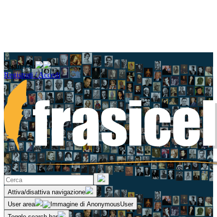
Seguici su
Registrati / Accedi
Attiva/disattiva navigazione
User area
Toggle search bar