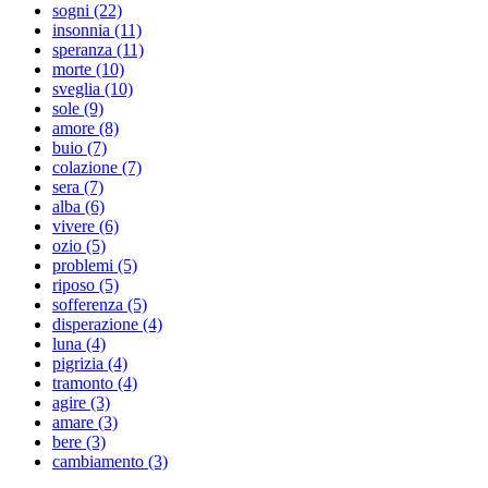
sogni (22)
insonnia (11)
speranza (11)
morte (10)
sveglia (10)
sole (9)
amore (8)
buio (7)
colazione (7)
sera (7)
alba (6)
vivere (6)
ozio (5)
problemi (5)
riposo (5)
sofferenza (5)
disperazione (4)
luna (4)
pigrizia (4)
tramonto (4)
agire (3)
amare (3)
bere (3)
cambiamento (3)