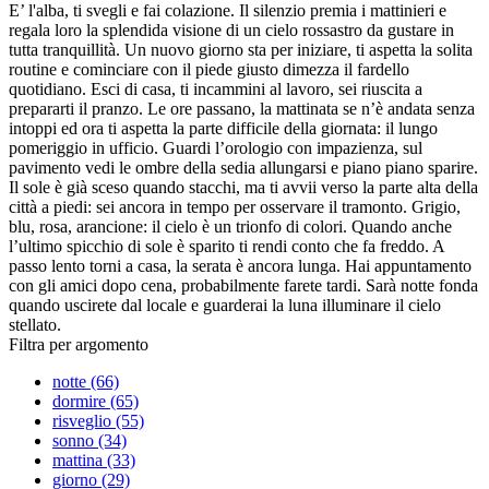
E’ l'alba, ti svegli e fai colazione. Il silenzio premia i mattinieri e
regala loro la splendida visione di un cielo rossastro da gustare in
tutta tranquillità. Un nuovo giorno sta per iniziare, ti aspetta la solita
routine e cominciare con il piede giusto dimezza il fardello
quotidiano. Esci di casa, ti incammini al lavoro, sei riuscita a
prepararti il pranzo. Le ore passano, la mattinata se n’è andata senza
intoppi ed ora ti aspetta la parte difficile della giornata: il lungo
pomeriggio in ufficio. Guardi l’orologio con impazienza, sul
pavimento vedi le ombre della sedia allungarsi e piano piano sparire.
Il sole è già sceso quando stacchi, ma ti avvii verso la parte alta della
città a piedi: sei ancora in tempo per osservare il tramonto. Grigio,
blu, rosa, arancione: il cielo è un trionfo di colori. Quando anche
l’ultimo spicchio di sole è sparito ti rendi conto che fa freddo. A
passo lento torni a casa, la serata è ancora lunga. Hai appuntamento
con gli amici dopo cena, probabilmente farete tardi. Sarà notte fonda
quando uscirete dal locale e guarderai la luna illuminare il cielo
stellato.
Filtra per argomento
notte (66)
dormire (65)
risveglio (55)
sonno (34)
mattina (33)
giorno (29)