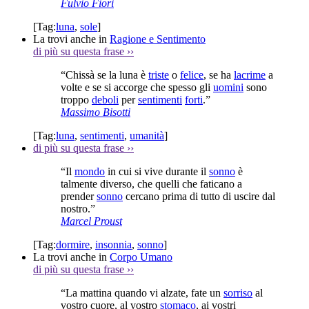
Fulvio Fiori
[Tag:
luna
,
sole
]
La trovi anche in
Ragione e Sentimento
di più su questa frase
››
“Chissà se la luna è
triste
o
felice
, se ha
lacrime
a
volte e se si accorge che spesso gli
uomini
sono
troppo
deboli
per
sentimenti
forti
.”
Massimo Bisotti
[Tag:
luna
,
sentimenti
,
umanità
]
di più su questa frase
››
“Il
mondo
in cui si vive durante il
sonno
è
talmente diverso, che quelli che faticano a
prender
sonno
cercano prima di tutto di uscire dal
nostro.”
Marcel Proust
[Tag:
dormire
,
insonnia
,
sonno
]
La trovi anche in
Corpo Umano
di più su questa frase
››
“La mattina quando vi alzate, fate un
sorriso
al
vostro cuore, al vostro
stomaco
, ai vostri