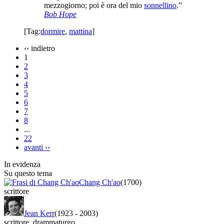
mezzogiorno; poi è ora del mio
sonnellino
.”
Bob Hope
[Tag:
dormire
,
mattina
]
‹‹
indietro
1
2
3
4
5
6
7
8
...
22
avanti
››
In evidenza
Su questo tema
Chang Ch'ao
(1700)
scrittore
Jean Kerr
(1923
-
2003)
scrittore
,
drammaturgo