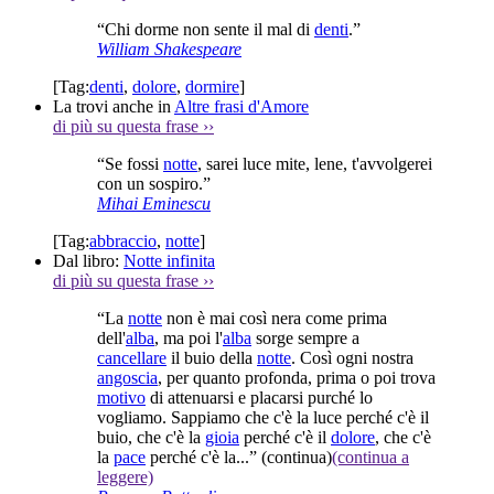
“Chi dorme non sente il mal di
denti
.”
William Shakespeare
[Tag:
denti
,
dolore
,
dormire
]
La trovi anche in
Altre frasi d'Amore
di più su questa frase
››
“Se fossi
notte
, sarei luce mite, lene, t'avvolgerei
con un sospiro.”
Mihai Eminescu
[Tag:
abbraccio
,
notte
]
Dal libro:
Notte infinita
di più su questa frase
››
“La
notte
non è mai così nera come prima
dell'
alba
, ma poi l'
alba
sorge sempre a
cancellare
il buio della
notte
. Così ogni nostra
angoscia
, per quanto profonda, prima o poi trova
motivo
di attenuarsi e placarsi purché lo
vogliamo. Sappiamo che c'è la luce perché c'è il
buio, che c'è la
gioia
perché c'è il
dolore
, che c'è
la
pace
perché c'è la...”
(continua)
(continua a
leggere)