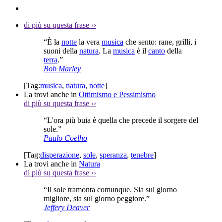
di più su questa frase
››
“È la
notte
la vera
musica
che sento: rane, grilli, i
suoni della
natura
. La
musica
è il
canto
della
terra
.”
Bob Marley
[Tag:
musica
,
natura
,
notte
]
La trovi anche in
Ottimismo e Pessimismo
di più su questa frase
››
“L'ora più buia è quella che precede il sorgere del
sole.”
Paulo Coelho
[Tag:
disperazione
,
sole
,
speranza
,
tenebre
]
La trovi anche in
Natura
di più su questa frase
››
“Il sole tramonta comunque. Sia sul giorno
migliore, sia sul giorno peggiore.”
Jeffery Deaver