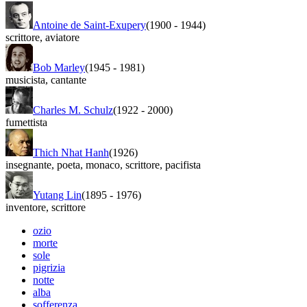
Antoine de Saint-Exupery
(1900
-
1944)
scrittore
,
aviatore
Bob Marley
(1945
-
1981)
musicista
,
cantante
Charles M. Schulz
(1922
-
2000)
fumettista
Thich Nhat Hanh
(1926)
insegnante
,
poeta
,
monaco
,
scrittore
,
pacifista
Yutang Lin
(1895
-
1976)
inventore
,
scrittore
ozio
morte
sole
pigrizia
notte
alba
sofferenza