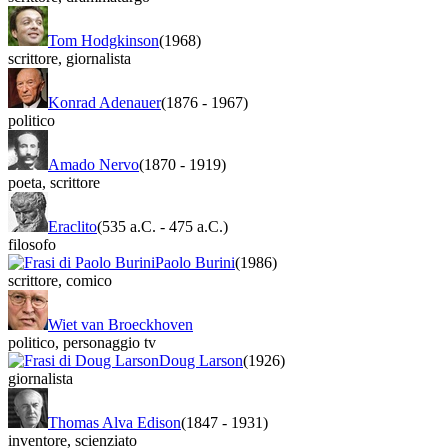
Tom Hodgkinson
(1968)
scrittore
,
giornalista
Konrad Adenauer
(1876
-
1967)
politico
Amado Nervo
(1870
-
1919)
poeta
,
scrittore
Eraclito
(535 a.C.
-
475 a.C.)
filosofo
Paolo Burini
(1986)
scrittore
,
comico
Wiet van Broeckhoven
politico
,
personaggio tv
Doug Larson
(1926)
giornalista
Thomas Alva Edison
(1847
-
1931)
inventore
,
scienziato