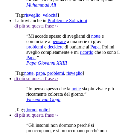
Muhammad Ali
[Tag:
risveglio
,
velocità
]
La trovi anche in
Problemi e Soluzioni
di più su questa frase
››
“Mi accade spesso di svegliami di
notte
e
cominciare a
pensare
a una serie di gravi
problemi
e
decidere
di parlarne al
Papa
. Poi mi
sveglio completamente e mi
ricordo
che io sono il
Papa
.”
Papa Giovanni XXIII
[Tag:
notte
,
papa
,
problemi
,
risveglio
]
di più su questa frase
››
“Io penso spesso che la
notte
sia più viva e più
riccamente colorata del giorno.”
Vincent van Gogh
[Tag:
giorno
,
notte
]
di più su questa frase
››
“Gli insonni non dormono perché si
preoccupano, e si preoccupano perché non