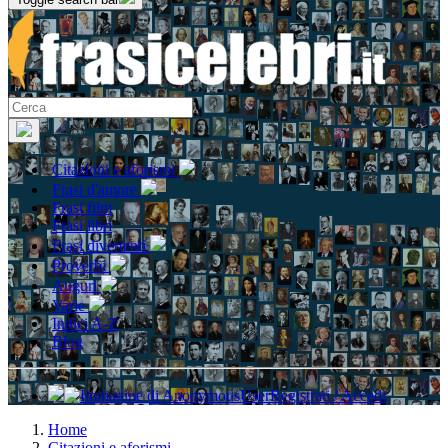
Citazioni e aforismi
Frasi d'amore
Frasi film
Frasi libri
Frasi divertenti
Proverbi
Auguri
Varie
Indici A-Z
Blog
Registrati / Accedi
Home
Citazioni e aforismi