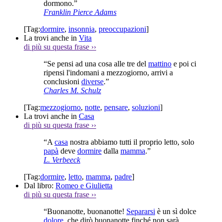
dormono.”
Franklin Pierce Adams
[Tag:
dormire
,
insonnia
,
preoccupazioni
]
La trovi anche in
Vita
di più su questa frase
››
“Se pensi ad una cosa alle tre del
mattino
e poi ci
ripensi l'indomani a mezzogiorno, arrivi a
conclusioni
diverse
.”
Charles M. Schulz
[Tag:
mezzogiorno
,
notte
,
pensare
,
soluzioni
]
La trovi anche in
Casa
di più su questa frase
››
“A
casa
nostra abbiamo tutti il proprio letto, solo
papà
deve
dormire
dalla
mamma
.”
L. Verbeeck
[Tag:
dormire
,
letto
,
mamma
,
padre
]
Dal libro:
Romeo e Giulietta
di più su questa frase
››
“Buonanotte, buonanotte!
Separarsi
è un sì dolce
dolore
, che dirò buonanotte finché non sarà