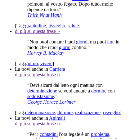
polmoni, al vostro fegato. Dopo tutto, molto
dipende da loro.”
Thich Nhat Hanh
[Tag:
gratitudine
,
risveglio
,
salute
]
di più su questa frase
››
“Non puoi contare i tuoi
giorni
, ma puoi
fare
in
modo che i tuoi
giorni
contino.”
Harvey B. Mackay
[Tag:
giorno
,
vivere
]
La trovi anche in
Carriera
di più su questa frase
››
“Devi alzarti dal letto ogni mattina con
determinazione
se vuoi andare a
dormire
con
soddisfazione
.”
George Horace Lorimer
[Tag:
determinazione
,
dormire
,
realizzazione
,
risveglio
]
La trovi anche in
Animali
di più su questa frase
››
“Per i
contadini
l'ora legale è un
problema
,