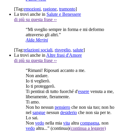
[Tag:
emozioni
,
ragione
,
tramonto
]
La trovi anche in
Salute e Benessere
di più su questa frase
››
“Mi sveglio sempre in forma e mi deformo
attraverso gli altri.”
Alda Merini
[Tag:
relazioni sociali
,
risveglio
,
salute
]
La trovi anche in
Altre frasi d'Amore
di più su questa frase
››
“Rimani! Riposati accanto a me.
Non andare.
Io ti veglierò.
Io ti proteggerò.
Ti pentirai di tutto fuorché d'
essere
venuta a me,
liberamente, fieramente.
Ti amo.
Non ho nessun
pensiero
che non sia tuo; non ho
nel
sangue
nessun
desiderio
che non sia per te.
Lo sai.
Non
vedo
nella mia
vita
altra
compagna
, non
vedo
altra...”
(continua)
(continua a leggere)