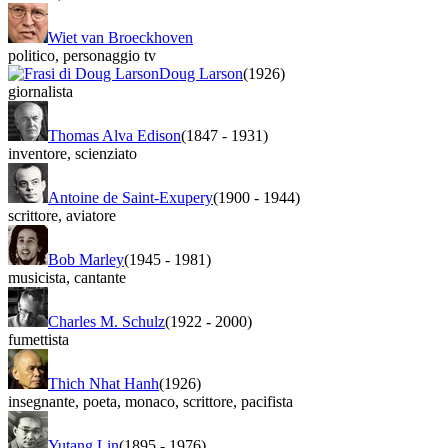
Wiet van Broeckhoven
politico
,
personaggio tv
Doug Larson
(1926)
giornalista
Thomas Alva Edison
(1847
-
1931)
inventore
,
scienziato
Antoine de Saint-Exupery
(1900
-
1944)
scrittore
,
aviatore
Bob Marley
(1945
-
1981)
musicista
,
cantante
Charles M. Schulz
(1922
-
2000)
fumettista
Thich Nhat Hanh
(1926)
insegnante
,
poeta
,
monaco
,
scrittore
,
pacifista
Yutang Lin
(1895
-
1976)