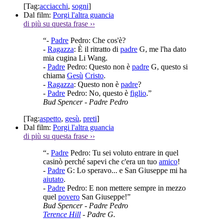
[Tag:
acciacchi
,
sogni
]
Dal film:
Porgi l'altra guancia
di più su questa frase
››
“-
Padre
Pedro: Che cos'è?
-
Ragazza
: È il ritratto di
padre
G, me l'ha dato
mia cugina Li Wang.
-
Padre
Pedro: Questo non è
padre
G, questo si
chiama
Gesù
Cristo
.
-
Ragazza
: Questo non è
padre
?
-
Padre
Pedro: No, questo è
figlio
.”
Bud Spencer
- Padre Pedro
[Tag:
aspetto
,
gesù
,
preti
]
Dal film:
Porgi l'altra guancia
di più su questa frase
››
“-
Padre
Pedro: Tu sei voluto entrare in quel
casinò perché sapevi che c'era un tuo
amico
!
-
Padre
G: Lo speravo... e San Giuseppe mi ha
aiutato
.
-
Padre
Pedro: E non mettere sempre in mezzo
quel
povero
San Giuseppe!”
Bud Spencer
- Padre Pedro
Terence Hill
- Padre G.