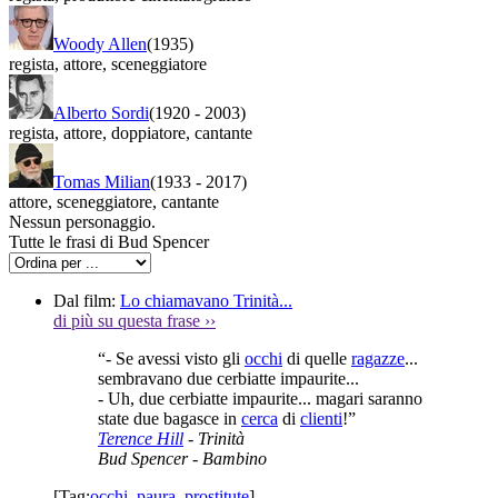
Woody Allen
(1935)
regista
,
attore
,
sceneggiatore
Alberto Sordi
(1920
-
2003)
regista
,
attore
,
doppiatore
,
cantante
Tomas Milian
(1933
-
2017)
attore
,
sceneggiatore
,
cantante
Nessun personaggio.
Tutte le frasi di Bud Spencer
Dal film:
Lo chiamavano Trinità...
di più su questa frase
››
“- Se avessi visto gli
occhi
di quelle
ragazze
...
sembravano due cerbiatte impaurite...
- Uh, due cerbiatte impaurite... magari saranno
state due bagasce in
cerca
di
clienti
!”
Terence Hill
- Trinità
Bud Spencer
- Bambino
[Tag:
occhi
,
paura
,
prostitute
]