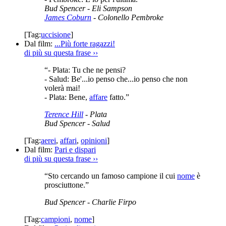
Bud Spencer
- Eli Sampson
James Coburn
- Colonello Pembroke
[Tag:
uccisione
]
Dal film:
...Più forte ragazzi!
di più su questa frase
››
“- Plata: Tu che ne pensi?
- Salud: Be'...io penso che...io penso che non
volerà mai!
- Plata: Bene,
affare
fatto.”
Terence Hill
- Plata
Bud Spencer
- Salud
[Tag:
aerei
,
affari
,
opinioni
]
Dal film:
Pari e dispari
di più su questa frase
››
“Sto cercando un famoso campione il cui
nome
è
prosciuttone.”
Bud Spencer
- Charlie Firpo
[Tag:
campioni
,
nome
]