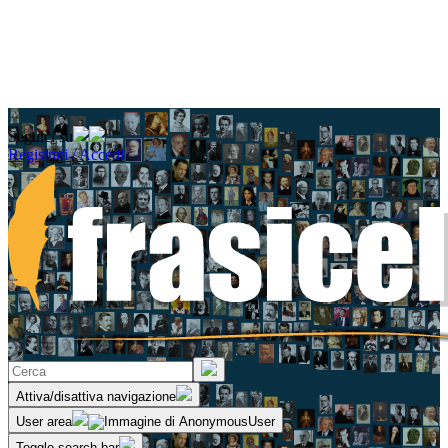
Seguici su
Registrati / Accedi
Attiva/disattiva navigazione
User area
Toggle search bar