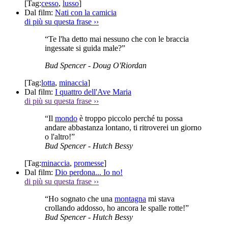
[Tag:
cesso
,
lusso
]
Dal film:
Nati con la camicia
di più su questa frase
››
“Te l'ha detto mai nessuno che con le braccia
ingessate si guida male?”
Bud Spencer
- Doug O'Riordan
[Tag:
lotta
,
minaccia
]
Dal film:
I quattro dell'Ave Maria
di più su questa frase
››
“Il
mondo
è troppo piccolo perché tu possa
andare abbastanza lontano, ti ritroverei un giorno
o l'altro!”
Bud Spencer
- Hutch Bessy
[Tag:
minaccia
,
promesse
]
Dal film:
Dio perdona... Io no!
di più su questa frase
››
“Ho sognato che una
montagna
mi stava
crollando addosso, ho ancora le spalle rotte!”
Bud Spencer
- Hutch Bessy