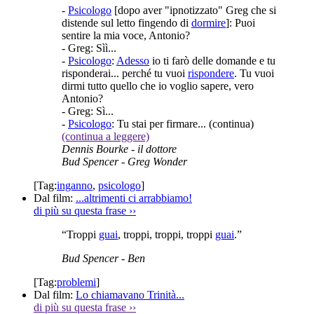
-
Psicologo
[dopo aver "ipnotizzato" Greg che si
distende sul letto fingendo di
dormire
]: Puoi
sentire la mia voce, Antonio?
- Greg: Sìì...
-
Psicologo
:
Adesso
io ti farò delle domande e tu
risponderai... perché tu vuoi
rispondere
. Tu vuoi
dirmi tutto quello che io voglio sapere, vero
Antonio?
- Greg: Sì...
-
Psicologo
: Tu stai per firmare...
(continua)
(continua a leggere)
Dennis Bourke
- il dottore
Bud Spencer
- Greg Wonder
[Tag:
inganno
,
psicologo
]
Dal film:
...altrimenti ci arrabbiamo!
di più su questa frase
››
“Troppi
guai
, troppi, troppi, troppi
guai
.”
Bud Spencer
- Ben
[Tag:
problemi
]
Dal film:
Lo chiamavano Trinità...
di più su questa frase
››