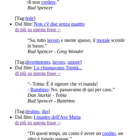
di non
credere
.”
Bud Spencer
[Tag:
fede
]
Dal film:
Non c'è due senza quattro
di più su questa frase
››
“Sa, tutto
lavoro
e niente spasso, il
morale
scende
in basso.”
Bud Spencer
- Greg Wonder
[Tag:
divertimento
,
lavoro
,
umore
]
Dal film:
Lo chiamavano Trinità...
di più su questa frase
››
“- Tobia: È il signore che vi manda!
-
Bambino
: No, passavamo di qui per caso.”
Dan Sturkie
- Tobia
Bud Spencer
- Bambino
[Tag:
destino
,
dio
]
Dal film:
I quattro dell'Ave Maria
di più su questa frase
››
“Di questi tempi, un conto è avere un
credito
, un
altro è farselo pagare.”