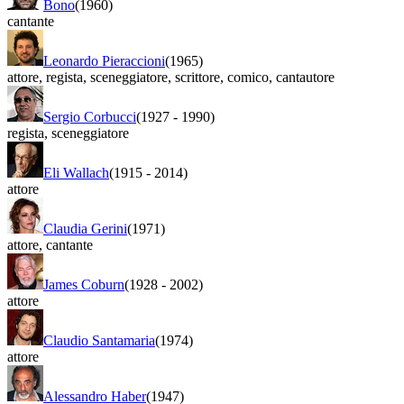
Bono
(1960)
cantante
Leonardo Pieraccioni
(1965)
attore
,
regista
,
sceneggiatore
,
scrittore
,
comico
,
cantautore
Sergio Corbucci
(1927
-
1990)
regista
,
sceneggiatore
Eli Wallach
(1915
-
2014)
attore
Claudia Gerini
(1971)
attore
,
cantante
James Coburn
(1928
-
2002)
attore
Claudio Santamaria
(1974)
attore
Alessandro Haber
(1947)