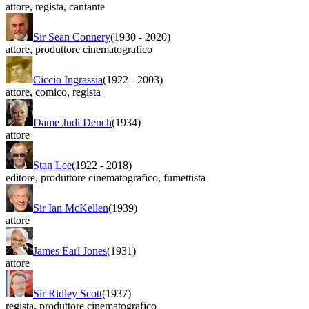
attore
,
regista
,
cantante
Sir Sean Connery
(1930
-
2020)
attore
,
produttore cinematografico
Ciccio Ingrassia
(1922
-
2003)
attore
,
comico
,
regista
Dame Judi Dench
(1934)
attore
Stan Lee
(1922
-
2018)
editore
,
produttore cinematografico
,
fumettista
Sir Ian McKellen
(1939)
attore
James Earl Jones
(1931)
attore
Sir Ridley Scott
(1937)
regista
,
produttore cinematografico