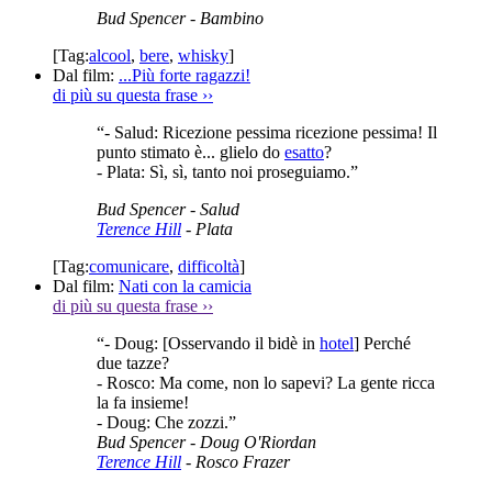
Bud Spencer
- Bambino
[Tag:
alcool
,
bere
,
whisky
]
Dal film:
...Più forte ragazzi!
di più su questa frase
››
“- Salud: Ricezione pessima ricezione pessima! Il
punto stimato è... glielo do
esatto
?
- Plata: Sì, sì, tanto noi proseguiamo.”
Bud Spencer
- Salud
Terence Hill
- Plata
[Tag:
comunicare
,
difficoltà
]
Dal film:
Nati con la camicia
di più su questa frase
››
“- Doug: [Osservando il bidè in
hotel
] Perché
due tazze?
- Rosco: Ma come, non lo sapevi? La gente ricca
la fa insieme!
- Doug: Che zozzi.”
Bud Spencer
- Doug O'Riordan
Terence Hill
- Rosco Frazer