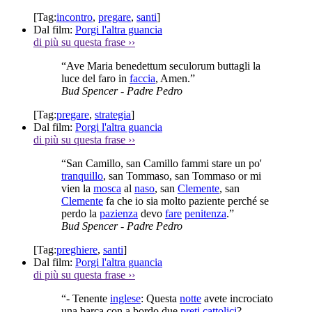
[Tag:
incontro
,
pregare
,
santi
]
Dal film:
Porgi l'altra guancia
di più su questa frase
››
“Ave Maria benedettum seculorum buttagli la
luce del faro in
faccia
, Amen.”
Bud Spencer
- Padre Pedro
[Tag:
pregare
,
strategia
]
Dal film:
Porgi l'altra guancia
di più su questa frase
››
“San Camillo, san Camillo fammi stare un po'
tranquillo
, san Tommaso, san Tommaso or mi
vien la
mosca
al
naso
, san
Clemente
, san
Clemente
fa che io sia molto paziente perché se
perdo la
pazienza
devo
fare
penitenza
.”
Bud Spencer
- Padre Pedro
[Tag:
preghiere
,
santi
]
Dal film:
Porgi l'altra guancia
di più su questa frase
››
“- Tenente
inglese
: Questa
notte
avete incrociato
una barca con a bordo due
preti
cattolici
?