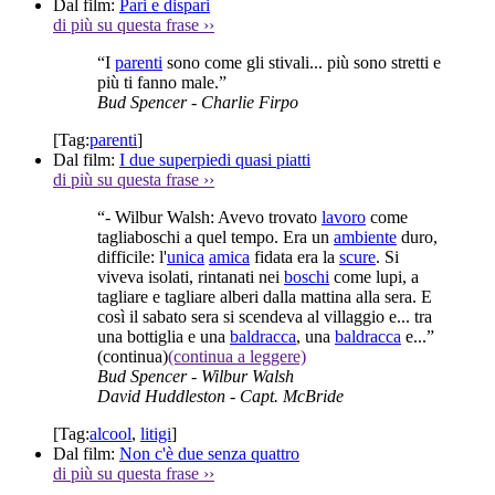
Dal film:
Pari e dispari
di più su questa frase
››
“I
parenti
sono come gli stivali... più sono stretti e
più ti fanno male.”
Bud Spencer
- Charlie Firpo
[Tag:
parenti
]
Dal film:
I due superpiedi quasi piatti
di più su questa frase
››
“- Wilbur Walsh: Avevo trovato
lavoro
come
tagliaboschi a quel tempo. Era un
ambiente
duro,
difficile: l'
unica
amica
fidata era la
scure
. Si
viveva isolati, rintanati nei
boschi
come lupi, a
tagliare e tagliare alberi dalla mattina alla sera. E
così il sabato sera si scendeva al villaggio e... tra
una bottiglia e una
baldracca
, una
baldracca
e...”
(continua)
(continua a leggere)
Bud Spencer
- Wilbur Walsh
David Huddleston
- Capt. McBride
[Tag:
alcool
,
litigi
]
Dal film:
Non c'è due senza quattro
di più su questa frase
››