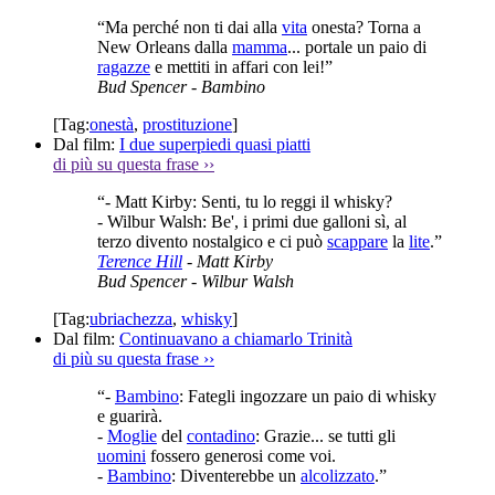
“Ma perché non ti dai alla
vita
onesta? Torna a
New Orleans dalla
mamma
... portale un paio di
ragazze
e mettiti in affari con lei!”
Bud Spencer
- Bambino
[Tag:
onestà
,
prostituzione
]
Dal film:
I due superpiedi quasi piatti
di più su questa frase
››
“- Matt Kirby: Senti, tu lo reggi il whisky?
- Wilbur Walsh: Be', i primi due galloni sì, al
terzo divento nostalgico e ci può
scappare
la
lite
.”
Terence Hill
- Matt Kirby
Bud Spencer
- Wilbur Walsh
[Tag:
ubriachezza
,
whisky
]
Dal film:
Continuavano a chiamarlo Trinità
di più su questa frase
››
“-
Bambino
: Fategli ingozzare un paio di whisky
e guarirà.
-
Moglie
del
contadino
: Grazie... se tutti gli
uomini
fossero generosi come voi.
-
Bambino
: Diventerebbe un
alcolizzato
.”