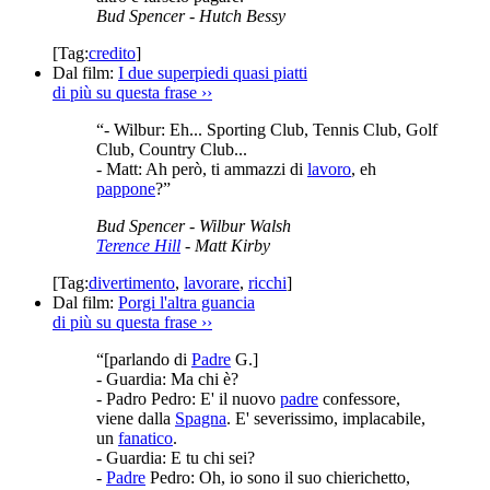
Bud Spencer
- Hutch Bessy
[Tag:
credito
]
Dal film:
I due superpiedi quasi piatti
di più su questa frase
››
“- Wilbur: Eh... Sporting Club, Tennis Club, Golf
Club, Country Club...
- Matt: Ah però, ti ammazzi di
lavoro
, eh
pappone
?”
Bud Spencer
- Wilbur Walsh
Terence Hill
- Matt Kirby
[Tag:
divertimento
,
lavorare
,
ricchi
]
Dal film:
Porgi l'altra guancia
di più su questa frase
››
“[parlando di
Padre
G.]
- Guardia: Ma chi è?
- Padro Pedro: E' il nuovo
padre
confessore,
viene dalla
Spagna
. E' severissimo, implacabile,
un
fanatico
.
- Guardia: E tu chi sei?
-
Padre
Pedro: Oh, io sono il suo chierichetto,