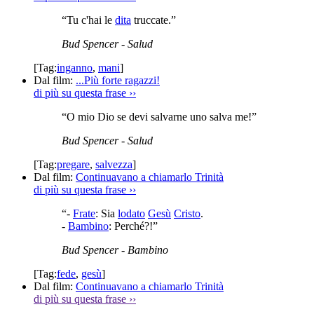
“Tu c'hai le
dita
truccate.”
Bud Spencer
- Salud
[Tag:
inganno
,
mani
]
Dal film:
...Più forte ragazzi!
di più su questa frase
››
“O mio Dio se devi salvarne uno salva me!”
Bud Spencer
- Salud
[Tag:
pregare
,
salvezza
]
Dal film:
Continuavano a chiamarlo Trinità
di più su questa frase
››
“-
Frate
: Sia
lodato
Gesù
Cristo
.
-
Bambino
: Perché?!”
Bud Spencer
- Bambino
[Tag:
fede
,
gesù
]
Dal film:
Continuavano a chiamarlo Trinità
di più su questa frase
››