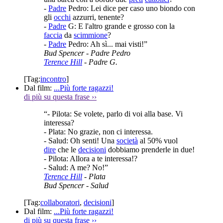
-
Padre
Pedro: Lei dice per caso uno biondo con
gli
occhi
azzurri, tenente?
-
Padre
G: E l'altro grande e grosso con la
faccia
da
scimmione
?
-
Padre
Pedro: Ah sì... mai visti!”
Bud Spencer
- Padre Pedro
Terence Hill
- Padre G.
[Tag:
incontro
]
Dal film:
...Più forte ragazzi!
di più su questa frase
››
“- Pilota: Se volete, parlo di voi alla base. Vi
interessa?
- Plata: No grazie, non ci interessa.
- Salud: Oh senti! Una
società
al 50% vuol
dire
che le
decisioni
dobbiamo prenderle in due!
- Pilota: Allora a te interessa!?
- Salud: A me? No!”
Terence Hill
- Plata
Bud Spencer
- Salud
[Tag:
collaboratori
,
decisioni
]
Dal film:
...Più forte ragazzi!
di più su questa frase
››