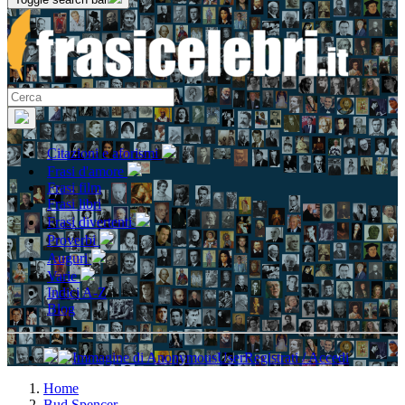
Citazioni e aforismi
Frasi d'amore
Frasi film
Frasi libri
Frasi divertenti
Proverbi
Auguri
Varie
Indici A-Z
Blog
Registrati / Accedi
Home
Bud Spencer