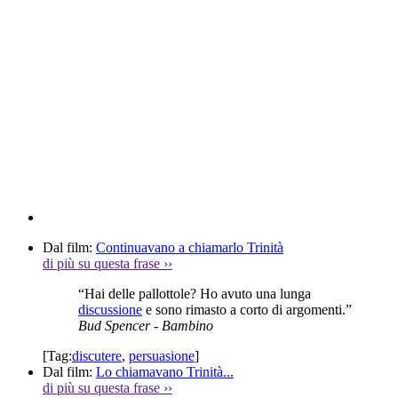
Dal film:
Continuavano a chiamarlo Trinità
di più su questa frase
››
“Hai delle pallottole? Ho avuto una lunga
discussione
e sono rimasto a corto di argomenti.”
Bud Spencer
- Bambino
[Tag:
discutere
,
persuasione
]
Dal film:
Lo chiamavano Trinità...
di più su questa frase
››