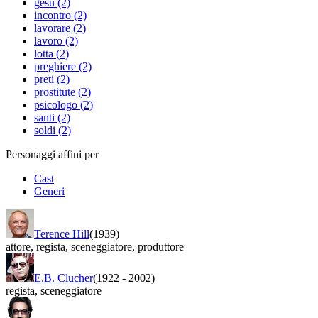
gesù (2)
incontro (2)
lavorare (2)
lavoro (2)
lotta (2)
preghiere (2)
preti (2)
prostitute (2)
psicologo (2)
santi (2)
soldi (2)
Personaggi affini per
Cast
Generi
Terence Hill
(1939)
attore
,
regista
,
sceneggiatore
,
produttore
E.B. Clucher
(1922
-
2002)
regista
,
sceneggiatore