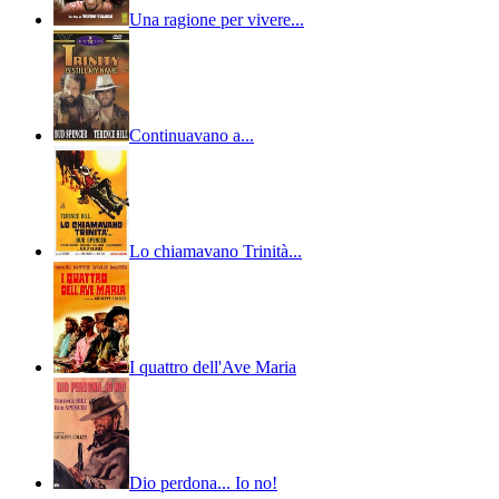
Una ragione per vivere...
Continuavano a...
Lo chiamavano Trinità...
I quattro dell'Ave Maria
Dio perdona... Io no!