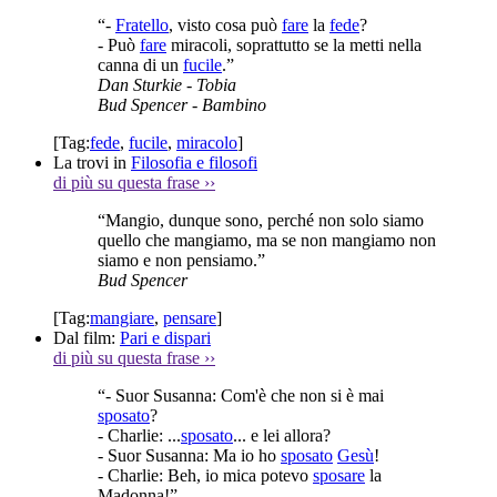
“-
Fratello
, visto cosa può
fare
la
fede
?
- Può
fare
miracoli, soprattutto se la metti nella
canna di un
fucile
.”
Dan Sturkie
- Tobia
Bud Spencer
- Bambino
[Tag:
fede
,
fucile
,
miracolo
]
La trovi in
Filosofia e filosofi
di più su questa frase
››
“Mangio, dunque sono, perché non solo siamo
quello che mangiamo, ma se non mangiamo non
siamo e non pensiamo.”
Bud Spencer
[Tag:
mangiare
,
pensare
]
Dal film:
Pari e dispari
di più su questa frase
››
“- Suor Susanna: Com'è che non si è mai
sposato
?
- Charlie: ...
sposato
... e lei allora?
- Suor Susanna: Ma io ho
sposato
Gesù
!
- Charlie: Beh, io mica potevo
sposare
la
Madonna!”