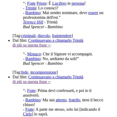
“-
Frate
Priore
: È
Lucifero
in
persona
!
-
Trinità
: Lo conosci?
-
Bambino
: Mai sentito nominare, deve
essere
un
professionista dell'est.”
Terence Hill
- Trinità
Bud Spencer
- Bambino
[Tag:
criminali
,
diavolo
,
fraintendere
]
Dal film:
Continuavano a chiamarlo Trinità
di più su questa frase
››
“-
Monaco
: Che il Signore vi accompagni.
-
Bambino
: No, andiamo da soli!”
Bud Spencer
- Bambino
[Tag:
fede
,
incomprensione
]
Dal film:
Continuavano a chiamarlo Trinità
di più su questa frase
››
“-
Frate
: Prima devi confessarti, e poi io ti
assolverò.
-
Bambino
: Ma stai
attento
,
fratello
, tieni il becco
chiuso!
-
Frate
: A parte me stesso, solo lui [indicando il
Cielo
] lo saprà.