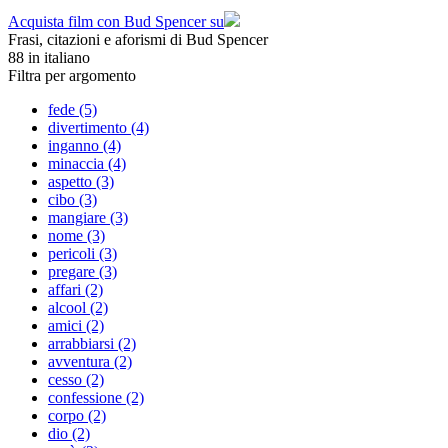
Acquista film con Bud Spencer su
Frasi, citazioni e aforismi di Bud Spencer
88
in italiano
Filtra per argomento
fede (5)
divertimento (4)
inganno (4)
minaccia (4)
aspetto (3)
cibo (3)
mangiare (3)
nome (3)
pericoli (3)
pregare (3)
affari (2)
alcool (2)
amici (2)
arrabbiarsi (2)
avventura (2)
cesso (2)
confessione (2)
corpo (2)
dio (2)