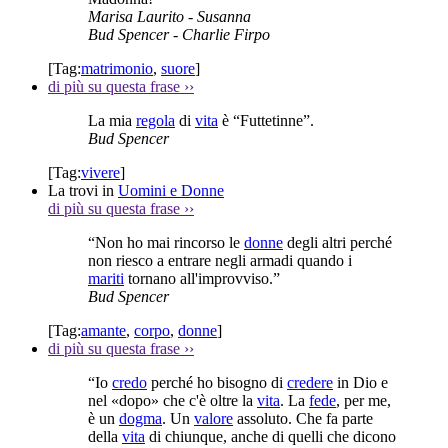
Marisa Laurito
- Susanna
Bud Spencer
- Charlie Firpo
[Tag:
matrimonio
,
suore
]
di più su questa frase
››
La mia
regola
di
vita
è “Futtetinne”.
Bud Spencer
[Tag:
vivere
]
La trovi in
Uomini e Donne
di più su questa frase
››
“Non ho mai rincorso le
donne
degli altri perché
non riesco a entrare negli armadi quando i
mariti
tornano all'improvviso.”
Bud Spencer
[Tag:
amante
,
corpo
,
donne
]
di più su questa frase
››
“Io
credo
perché ho bisogno di
credere
in Dio e
nel «dopo» che c'è oltre la
vita
. La
fede
, per me,
è un
dogma
. Un
valore
assoluto. Che fa parte
della
vita
di chiunque, anche di quelli che dicono