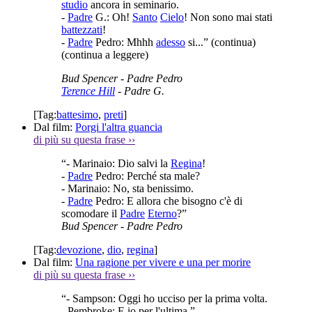
studio
ancora in seminario.
-
Padre
G.: Oh!
Santo
Cielo
! Non sono mai stati
battezzati
!
-
Padre
Pedro: Mhhh
adesso
si...”
(continua)
(continua a leggere)
Bud Spencer
- Padre Pedro
Terence Hill
- Padre G.
[Tag:
battesimo
,
preti
]
Dal film:
Porgi l'altra guancia
di più su questa frase
››
“- Marinaio: Dio salvi la
Regina
!
-
Padre
Pedro: Perché sta male?
- Marinaio: No, sta benissimo.
-
Padre
Pedro: E allora che bisogno c'è di
scomodare il
Padre
Eterno
?”
Bud Spencer
- Padre Pedro
[Tag:
devozione
,
dio
,
regina
]
Dal film:
Una ragione per vivere e una per morire
di più su questa frase
››
“- Sampson: Oggi ho ucciso per la prima volta.
- Pembroke: E io per l'ultima.”