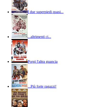
I due superpiedi quasi...
...altrimenti ci...
Porgi l'altra guancia
...Più forte ragazzi!