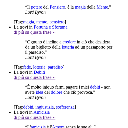
“Il
potere
del
Pensiero
, è la
magia
della
Mente
.”
Lord Byron
[Tag:
magia
,
mente
,
pensiero
]
La trovi in
Fortuna e Sfortuna
di più su questa frase
››
“Ognuno è incline a
credere
in ciò che desidera,
da un biglietto della
lotteria
ad un passaporto per
il paradiso.”
Lord Byron
[Tag:
fede
,
lotteria
,
paradiso
]
La trovi in
Debiti
di più su questa frase
››
“È molto iniquo farmi pagare i miei
debiti
- non
avete
idea
del
dolore
che ciò provoca.”
Lord Byron
[Tag:
debiti
,
ingiustizia
,
sofferenza
]
La trovi in
Amicizia
di più su questa frase
››
“L'
amicizia
è l'
Amore
senza le sue ali.”