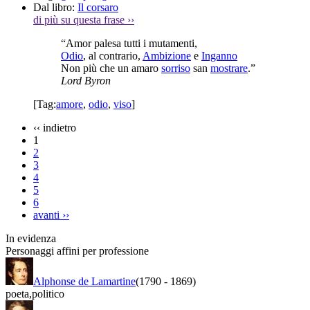
Dal libro:
Il corsaro
di più su questa frase
››
“Amor palesa tutti i mutamenti,
Odio
, al contrario,
Ambizione
e
Inganno
Non più che un amaro
sorriso
san
mostrare
.”
Lord Byron
[Tag:
amore
,
odio
,
viso
]
‹‹
indietro
1
2
3
4
5
6
avanti
››
In evidenza
Personaggi affini per professione
Alphonse de Lamartine
(1790
-
1869)
poeta
,
politico