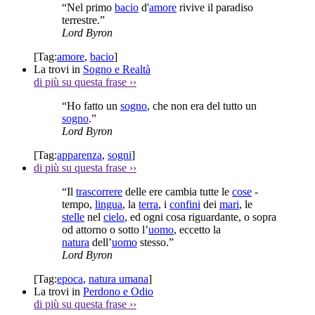
“Nel primo
bacio
d'
amore
rivive il paradiso
terrestre.”
Lord Byron
[Tag:
amore
,
bacio
]
La trovi in
Sogno e Realtà
di più su questa frase
››
“Ho fatto un
sogno
, che non era del tutto un
sogno
.”
Lord Byron
[Tag:
apparenza
,
sogni
]
di più su questa frase
››
“Il
trascorrere
delle ere cambia tutte le
cose
-
tempo,
lingua
, la
terra
, i
confini
dei
mari
, le
stelle
nel
cielo
, ed ogni cosa riguardante, o sopra
od attorno o sotto l’
uomo
, eccetto la
natura
dell’
uomo
stesso.”
Lord Byron
[Tag:
epoca
,
natura umana
]
La trovi in
Perdono e Odio
di più su questa frase
››