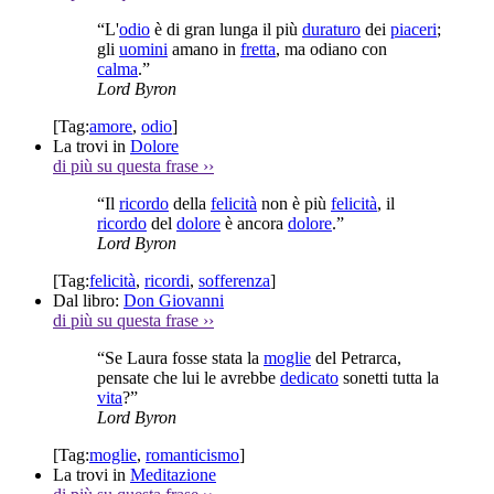
“L'
odio
è di gran lunga il più
duraturo
dei
piaceri
;
gli
uomini
amano in
fretta
, ma odiano con
calma
.”
Lord Byron
[Tag:
amore
,
odio
]
La trovi in
Dolore
di più su questa frase
››
“Il
ricordo
della
felicità
non è più
felicità
, il
ricordo
del
dolore
è ancora
dolore
.”
Lord Byron
[Tag:
felicità
,
ricordi
,
sofferenza
]
Dal libro:
Don Giovanni
di più su questa frase
››
“Se Laura fosse stata la
moglie
del Petrarca,
pensate che lui le avrebbe
dedicato
sonetti tutta la
vita
?”
Lord Byron
[Tag:
moglie
,
romanticismo
]
La trovi in
Meditazione