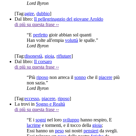
Lord Byron
[Tag:
agire
,
dubbio
]
Dal libro:
Il pellegrinaggio del giovane Aroldo
di più su questa frase
››
“E
perfetto
gioir abbian sol quanti
Han volte all'empia
voluttà
le spalle.”
Lord Byron
[Tag:
disonestà
,
gioia
,
rifiutare
]
Dal libro:
Il corsaro
di più su questa frase
››
“Più
riposo
non arreca il
sonno
che il
piacere
più
non sazia.”
Lord Byron
[Tag:
eccesso
,
piacere
,
riposo
]
La trovi in
Sogno e Realtà
di più su questa frase
››
“E i
sogni
nel loro
sviluppo
hanno respiro, E
lacrime
e tormenti, e il tocco della
gioia
;
Essi hanno un
peso
sui nostri
pensieri
da svegli.