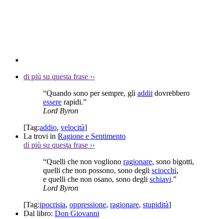
di più su questa frase
››
“Quando sono per sempre, gli
addii
dovrebbero
essere
rapidi.”
Lord Byron
[Tag:
addio
,
velocità
]
La trovi in
Ragione e Sentimento
di più su questa frase
››
“Quelli che non vogliono
ragionare
, sono bigotti,
quelli che non possono, sono degli
sciocchi
,
e quelli che non osano, sono degli
schiavi
.”
Lord Byron
[Tag:
ipocrisia
,
oppressione
,
ragionare
,
stupidità
]
Dal libro:
Don Giovanni