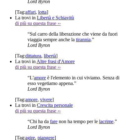
Lord Byron
[Tag:
affari
,
lotta
]
La trovi in
Libertà e Schiavitù
di più su questa frase
››
“Sul carro della liberazione che viene da fuori
viaggia sempre anche la
tirannia
.”
Lord Byron
[Tag:
dittatura
,
libertà
]
La trovi in
Altre frasi d'Amore
di più su questa frase
››
“L'
amore
è l'elemento in cui viviamo. Senza di
esso vegetiamo appena.”
Lord Byron
[Tag:
amore
,
vivere
]
La trovi in
Crescita personale
di più su questa frase
››
“Chi ha da
fare
non ha tempo per le
lacrime
.”
Lord Byron
[Tag:
agire
,
piangere
]