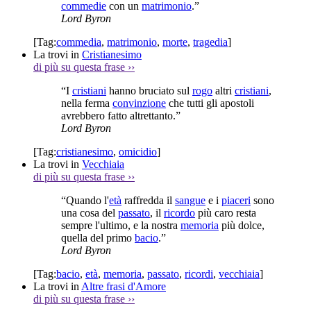
commedie
con un
matrimonio
.”
Lord Byron
[Tag:
commedia
,
matrimonio
,
morte
,
tragedia
]
La trovi in
Cristianesimo
di più su questa frase
››
“I
cristiani
hanno bruciato sul
rogo
altri
cristiani
,
nella ferma
convinzione
che tutti gli apostoli
avrebbero fatto altrettanto.”
Lord Byron
[Tag:
cristianesimo
,
omicidio
]
La trovi in
Vecchiaia
di più su questa frase
››
“Quando l'
età
raffredda il
sangue
e i
piaceri
sono
una cosa del
passato
, il
ricordo
più caro resta
sempre l'ultimo, e la nostra
memoria
più dolce,
quella del primo
bacio
.”
Lord Byron
[Tag:
bacio
,
età
,
memoria
,
passato
,
ricordi
,
vecchiaia
]
La trovi in
Altre frasi d'Amore
di più su questa frase
››