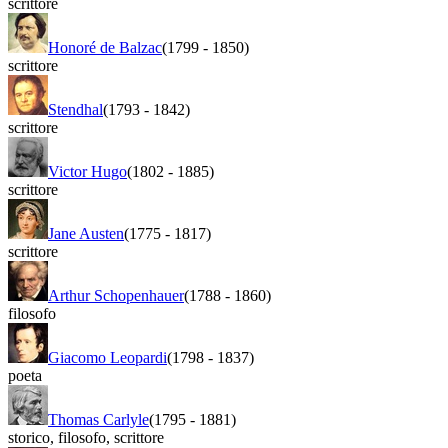
scrittore
Honoré de Balzac
(1799
-
1850)
scrittore
Stendhal
(1793
-
1842)
scrittore
Victor Hugo
(1802
-
1885)
scrittore
Jane Austen
(1775
-
1817)
scrittore
Arthur Schopenhauer
(1788
-
1860)
filosofo
Giacomo Leopardi
(1798
-
1837)
poeta
Thomas Carlyle
(1795
-
1881)
storico
,
filosofo
,
scrittore