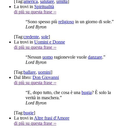
[Tag:
america
,
salutare
,
umiltà
]
La trovi in
Spiritualità
di più su questa frase
››
“Sono spesso più
religioso
in un giorno di sole.”
Lord Byron
[Tag:
credente
,
sole
]
La trovi in
Uomini e Donne
di più su questa frase
››
“Nessun
uomo
ragionevole vuole
danzare
.”
Lord Byron
[Tag:
ballare
,
uomini
]
Dal libro:
Don Giovanni
di più su questa frase
››
“E, dopo tutto, che cosa è una
bugia
? È solo la
verità in maschera.”
Lord Byron
[Tag:
bugie
]
La trovi in
Altre frasi d'Amore
di più su questa frase
››