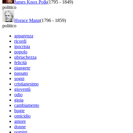
James Knox Polk
(1795
-
1849)
politico
Horace Mann
(1796
-
1859)
politico
apparenza
ricordi
ipocrisia
popolo
ubriachezza
felicità
piangere
passato
sogni
cristianesimo
gioventù
odio
gioia
cambiamento
bugie
omicidio
amore
donne
uomini