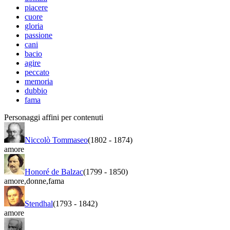
piacere
cuore
gloria
passione
cani
bacio
agire
peccato
memoria
dubbio
fama
Personaggi affini per contenuti
Niccolò Tommaseo
(1802
-
1874)
amore
Honoré de Balzac
(1799
-
1850)
amore
,
donne
,
fama
Stendhal
(1793
-
1842)
amore