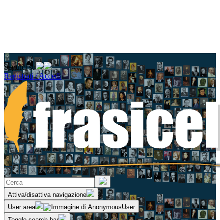
Seguici su
Registrati / Accedi
Attiva/disattiva navigazione
User area
Toggle search bar