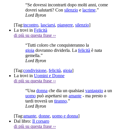
“Se dovessi incontrarti dopo molti anni, come
dovrei salutarti? Con
silenzio
e
lacrime
.”
Lord Byron
[Tag:
incontro
,
lasciarsi
,
piangere
,
silenzio
]
La trovi in
Felicità
di più su questa frase
››
“Tutti coloro che conquisteranno la
gioia
dovranno dividerla. La
felicità
è nata
gemella.”
Lord Byron
[Tag:
condivisione
,
felicità
,
gioia
]
La trovi in
Uomini e Donne
di più su questa frase
››
“Una
donna
che dia un qualsiasi
vantaggio
a un
uomo
può aspettarsi un
amante
- ma presto o
tardi troverà un
tiranno
.”
Lord Byron
[Tag:
amante
,
donne
,
uomo e donna
]
Dal libro:
Il corsaro
di più su questa frase
››