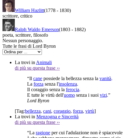
William Hazlitt
(1778
-
1830)
scrittore
,
critico
Ralph Waldo Emerson
(1803
-
1882)
poeta
,
scrittore
,
filosofo
Nessun personaggio.
Tutte le frasi di Lord Byron
La trovi in
Animali
di più su questa frase
››
“Il
cane
possiede la bellezza senza la
vanità
.
La
forza
senza l'
insolenza
.
Il coraggio senza la
ferocia
.
E tutte le virtù dell'
uomo
senza i suoi
vizi
.”
Lord Byron
[Tag:
bellezza
,
cani
,
coraggio
,
forza
,
virtù
]
La trovi in
Menzogna e Sincerità
di più su questa frase
››
“La
ragione
per cui l'adulazione non è spiacevole