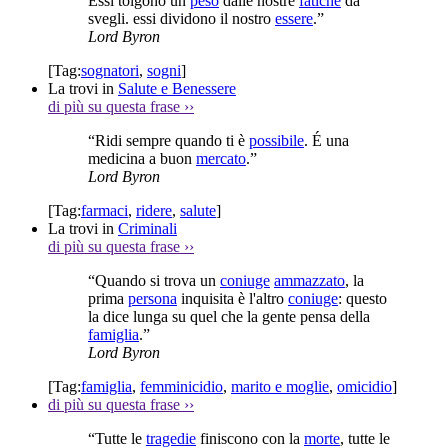
Essi tolgono un
peso
dalle nostre
fatiche
da
svegli. essi dividono il nostro
essere
.”
Lord Byron
[Tag:
sognatori
,
sogni
]
La trovi in
Salute e Benessere
di più su questa frase
››
“Ridi sempre quando ti è
possibile
. É una
medicina a buon
mercato
.”
Lord Byron
[Tag:
farmaci
,
ridere
,
salute
]
La trovi in
Criminali
di più su questa frase
››
“Quando si trova un
coniuge
ammazzato
, la
prima
persona
inquisita è l'altro
coniuge
: questo
la dice lunga su quel che la gente pensa della
famiglia
.”
Lord Byron
[Tag:
famiglia
,
femminicidio
,
marito e moglie
,
omicidio
]
di più su questa frase
››
“Tutte le
tragedie
finiscono con la
morte
, tutte le