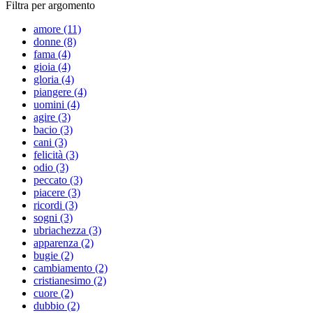
Filtra per argomento
amore (11)
donne (8)
fama (4)
gioia (4)
gloria (4)
piangere (4)
uomini (4)
agire (3)
bacio (3)
cani (3)
felicità (3)
odio (3)
peccato (3)
piacere (3)
ricordi (3)
sogni (3)
ubriachezza (3)
apparenza (2)
bugie (2)
cambiamento (2)
cristianesimo (2)
cuore (2)
dubbio (2)