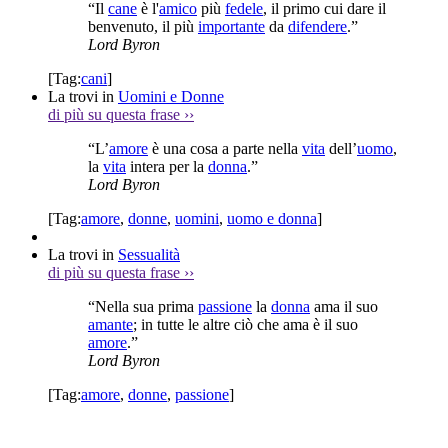
“Il
cane
è l'
amico
più
fedele
, il primo cui dare il
benvenuto, il più
importante
da
difendere
.”
Lord Byron
[Tag:
cani
]
La trovi in
Uomini e Donne
di più su questa frase
››
“L’
amore
è una cosa a parte nella
vita
dell’
uomo
,
la
vita
intera per la
donna
.”
Lord Byron
[Tag:
amore
,
donne
,
uomini
,
uomo e donna
]
La trovi in
Sessualità
di più su questa frase
››
“Nella sua prima
passione
la
donna
ama il suo
amante
; in tutte le altre ciò che ama è il suo
amore
.”
Lord Byron
[Tag:
amore
,
donne
,
passione
]