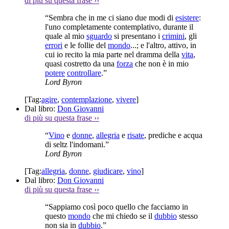
di più su questa frase
››
“Sembra che in me ci siano due modi di
esistere
:
l'uno completamente contemplativo, durante il
quale al mio
sguardo
si presentano i
crimini
, gli
errori
e le follie del
mondo
...; e l'altro, attivo, in
cui io recito la mia parte nel dramma della
vita
,
quasi costretto da una
forza
che non è in mio
potere
controllare
.”
Lord Byron
[Tag:
agire
,
contemplazione
,
vivere
]
Dal libro:
Don Giovanni
di più su questa frase
››
“
Vino
e
donne
,
allegria
e
risate
, prediche e acqua
di seltz l'indomani.”
Lord Byron
[Tag:
allegria
,
donne
,
giudicare
,
vino
]
Dal libro:
Don Giovanni
di più su questa frase
››
“Sappiamo così poco quello che facciamo in
questo
mondo
che mi chiedo se il
dubbio
stesso
non sia in
dubbio
.”