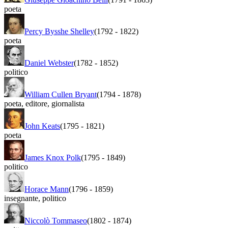
poeta
Percy Bysshe Shelley
(1792
-
1822)
poeta
Daniel Webster
(1782
-
1852)
politico
William Cullen Bryant
(1794
-
1878)
poeta
,
editore
,
giornalista
John Keats
(1795
-
1821)
poeta
James Knox Polk
(1795
-
1849)
politico
Horace Mann
(1796
-
1859)
insegnante
,
politico
Niccolò Tommaseo
(1802
-
1874)