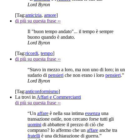
Lord Byron
[Tag:
amicizia
,
amore
]
di più su questa frase
››
Il "buon tempo andato"... il tempo è sempre
buono quando è andato.
Lord Byron
[Tag:
ricordi
,
tempo
]
di più su questa frase
››
“Stavo in mezzo a loro, ma non uno di loro; in un
sudario di
pensieri
che non erano i loro
pensieri
.”
Lord Byron
[Tag:
anticonformismo
]
La trovi in
Affari e Commercianti
di più su questa frase
››
“Un
affare
è nella sua intima
essenza
una
transazione ostile, non cercano forse tutti gli
uomini
di abbattere il prezzo di ciò che
comprano? Io affermo che un
affare
anche tra
fratelli
è una dichiarazione di guerra.”