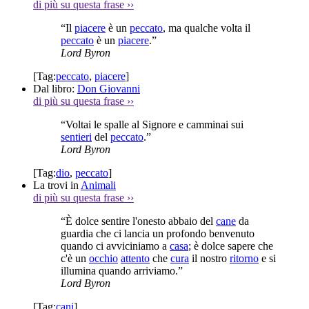
di più su questa frase
››
“Il
piacere
è un
peccato
, ma qualche volta il
peccato
è un
piacere
.”
Lord Byron
[Tag:
peccato
,
piacere
]
Dal libro:
Don Giovanni
di più su questa frase
››
“Voltai le spalle al Signore e camminai sui
sentieri
del
peccato
.”
Lord Byron
[Tag:
dio
,
peccato
]
La trovi in
Animali
di più su questa frase
››
“È dolce sentire l'onesto abbaio del
cane
da
guardia che ci lancia un profondo benvenuto
quando ci avviciniamo a
casa
; è dolce sapere che
c'è un
occhio
attento
che
cura
il nostro
ritorno
e si
illumina quando arriviamo.”
Lord Byron
[Tag:
cani
]