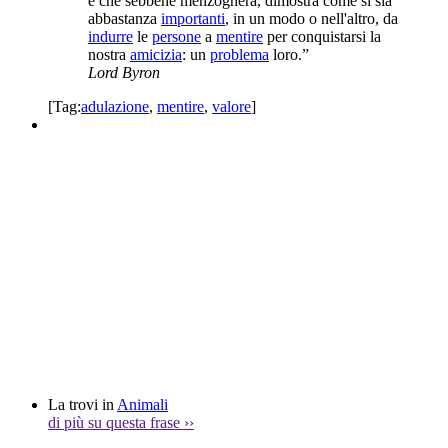
è che sebbene menzognera, dimostra come si sia
abbastanza
importanti
, in un modo o nell'altro, da
indurre
le
persone
a
mentire
per conquistarsi la
nostra
amicizia
: un
problema
loro.”
Lord Byron
[Tag:
adulazione
,
mentire
,
valore
]
La trovi in
Animali
di più su questa frase
››