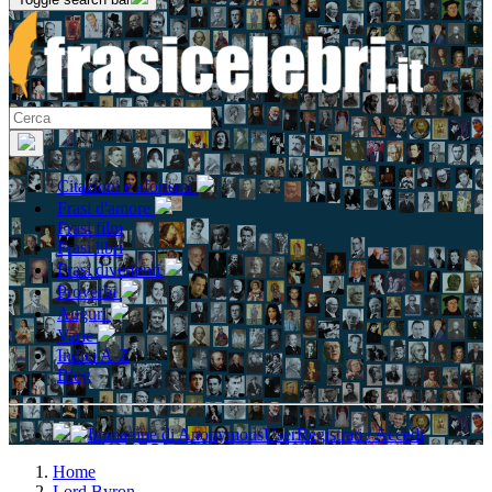
Citazioni e aforismi
Frasi d'amore
Frasi film
Frasi libri
Frasi divertenti
Proverbi
Auguri
Varie
Indici A-Z
Blog
Registrati / Accedi
Home
Lord Byron