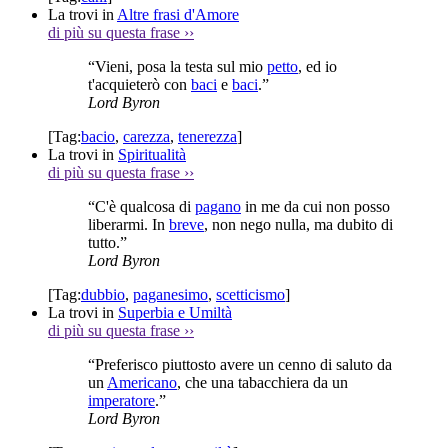
La trovi in
Altre frasi d'Amore
di più su questa frase
››
“Vieni, posa la testa sul mio
petto
, ed io
t'acquieterò con
baci
e
baci
.”
Lord Byron
[Tag:
bacio
,
carezza
,
tenerezza
]
La trovi in
Spiritualità
di più su questa frase
››
“C'è qualcosa di
pagano
in me da cui non posso
liberarmi. In
breve
, non nego nulla, ma dubito di
tutto.”
Lord Byron
[Tag:
dubbio
,
paganesimo
,
scetticismo
]
La trovi in
Superbia e Umiltà
di più su questa frase
››
“Preferisco piuttosto avere un cenno di saluto da
un
Americano
, che una tabacchiera da un
imperatore
.”
Lord Byron