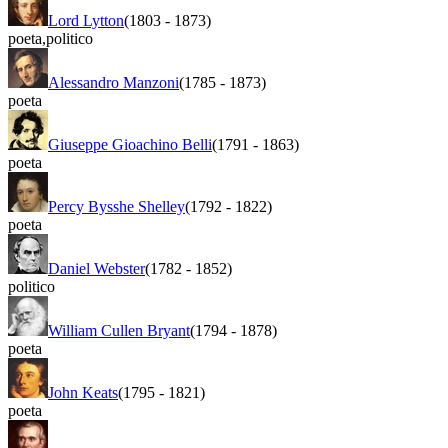
Lord Lytton
(1803
-
1873)
poeta
,
politico
Alessandro Manzoni
(1785
-
1873)
poeta
Giuseppe Gioachino Belli
(1791
-
1863)
poeta
Percy Bysshe Shelley
(1792
-
1822)
poeta
Daniel Webster
(1782
-
1852)
politico
William Cullen Bryant
(1794
-
1878)
poeta
John Keats
(1795
-
1821)
poeta