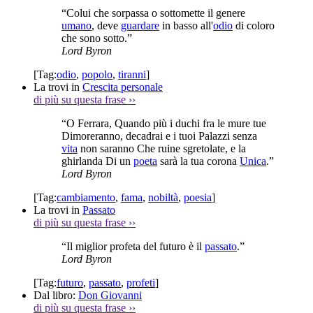
“Colui che sorpassa o sottomette il genere
umano
, deve
guardare
in basso all'
odio
di coloro
che sono sotto.”
Lord Byron
[Tag:
odio
,
popolo
,
tiranni
]
La trovi in
Crescita personale
di più su questa frase
››
“O Ferrara, Quando più i duchi fra le mure tue
Dimoreranno, decadrai e i tuoi Palazzi senza
vita
non saranno Che ruine sgretolate, e la
ghirlanda Di un
poeta
sarà la tua corona
Unica
.”
Lord Byron
[Tag:
cambiamento
,
fama
,
nobiltà
,
poesia
]
La trovi in
Passato
di più su questa frase
››
“Il miglior profeta del futuro è il
passato
.”
Lord Byron
[Tag:
futuro
,
passato
,
profeti
]
Dal libro:
Don Giovanni
di più su questa frase
››