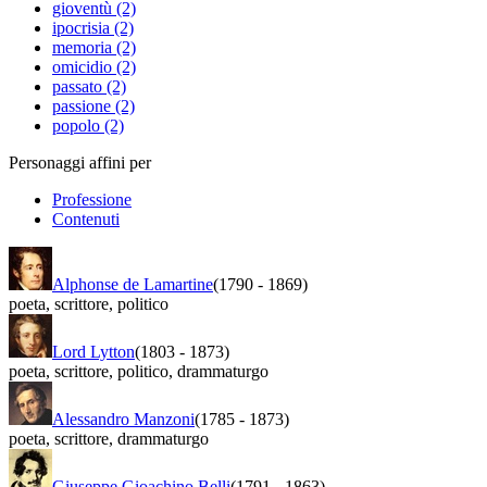
gioventù (2)
ipocrisia (2)
memoria (2)
omicidio (2)
passato (2)
passione (2)
popolo (2)
Personaggi affini per
Professione
Contenuti
Alphonse de Lamartine
(1790
-
1869)
poeta
,
scrittore
,
politico
Lord Lytton
(1803
-
1873)
poeta
,
scrittore
,
politico
,
drammaturgo
Alessandro Manzoni
(1785
-
1873)
poeta
,
scrittore
,
drammaturgo
Giuseppe Gioachino Belli
(1791
-
1863)