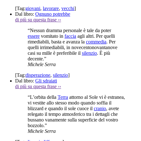
[Tag:
giovani
,
lavorare
,
vecchi
]
Dal libro:
Ognuno potrebbe
di più su questa frase
››
“Nessun dramma personale è tale da poter
essere
vomitato in
faccia
agli altri. Per quelli
rimediabili, basta e avanza la
commedia
. Per
quelli irrimediabili, in novecentonovantanove
casi su mille è preferibile il
silenzio
. È più
decente.”
Michele Serra
[Tag:
disperazione
,
silenzio
]
Dal libro:
Gli sdraiati
di più su questa frase
››
“L’orbita della
Terra
attorno al Sole vi è estranea,
vi vestite allo stesso modo quando soffia il
blizzard e quando il sole cuoce il
cranio
, avete
relegato il tempo atmosferico tra i dettagli che
bussano vanamente sulla superficie del vostro
bozzolo.”
Michele Serra