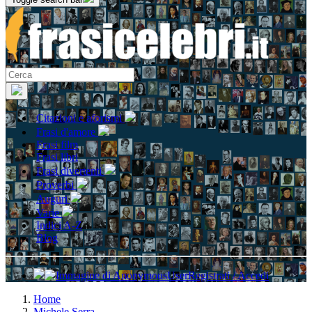
Citazioni e aforismi
Frasi d'amore
Frasi film
Frasi libri
Frasi divertenti
Proverbi
Auguri
Varie
Indici A-Z
Blog
Registrati / Accedi
Home
Michele Serra