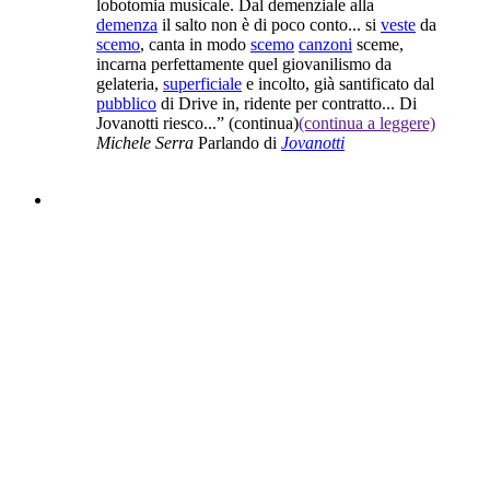
lobotomia musicale. Dal demenziale alla
demenza
il salto non è di poco conto... si
veste
da
scemo
, canta in modo
scemo
canzoni
sceme,
incarna perfettamente quel giovanilismo da
gelateria,
superficiale
e incolto, già santificato dal
pubblico
di Drive in, ridente per contratto... Di
Jovanotti riesco...”
(continua)
(continua a leggere)
Michele Serra
Parlando di
Jovanotti