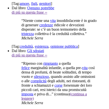
[Tag:
amore
,
figli
,
genitori
]
Dal libro:
Ognuno potrebbe
di più su questa frase
››
“Niente come una
vita
insoddisfacente è in grado
di generare
credenze
ridicole e devozioni
disperate: se c’è un buon termometro della
tristezza
collettiva è la credulità collettiva.”
Michele Serra
[Tag:
credulità
,
esistenza
,
opinione pubblica
]
Dal libro:
Gli sdraiati
di più su questa frase
››
“Ripenso con
rimpianto
a quella
felice
marginalità infantile, a quella pre-
vita
così
densa di profumi, di beate solitudini, di tempo
vuoto e
silenzioso
, quando assisto alle omissioni
o alle
complicità
degli adulti, nei ristoranti, di
fronte a schiamazzi e
corse
forsennate dei loro
piccoli cari, resi isterici da una promiscuità
imposta
e priva di...”
(continua)
(continua a
leggere)
Michele Serra