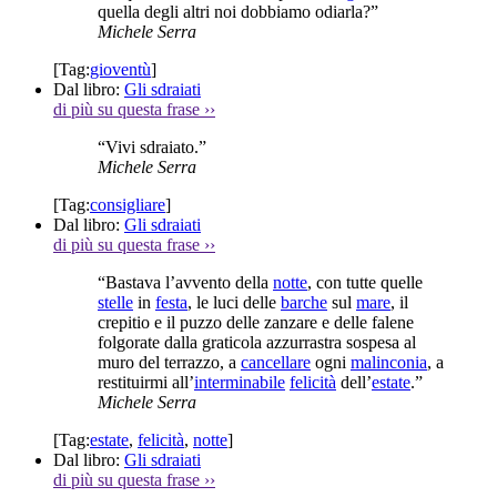
quella degli altri noi dobbiamo odiarla?”
Michele Serra
[Tag:
gioventù
]
Dal libro:
Gli sdraiati
di più su questa frase
››
“Vivi sdraiato.”
Michele Serra
[Tag:
consigliare
]
Dal libro:
Gli sdraiati
di più su questa frase
››
“Bastava l’avvento della
notte
, con tutte quelle
stelle
in
festa
, le luci delle
barche
sul
mare
, il
crepitio e il puzzo delle zanzare e delle falene
folgorate dalla graticola azzurrastra sospesa al
muro del terrazzo, a
cancellare
ogni
malinconia
, a
restituirmi all’
interminabile
felicità
dell’
estate
.”
Michele Serra
[Tag:
estate
,
felicità
,
notte
]
Dal libro:
Gli sdraiati
di più su questa frase
››