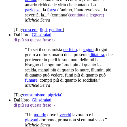
amarlo richiede le virtù che contano. La
pazienza
, la
forza
d’animo, l’autorevolezza, la
severità, la...”
(continua)
(continua a leggere)
Michele Serra
[Tag:
crescere
,
figli
,
genitori
]
Dal libro:
Gli sdraiati
di più su questa frase
››
“Tu sei il consumista
perfetto
. Il
sogno
di ogni
gerarca o funzionario della presente
dittatura
, che
per tenere in piedi le sue mura deliranti ha
bisogno che ognuno bruci più di quanto lo
scalda, mangi più di quanto lo nutre, illumini più
di quanto può vedere, fumi più di quanto può
fumare
, compri più di quanto lo soddisfa.”
Michele Serra
[Tag:
consumismo
,
pigrizia
]
Dal libro:
Gli sdraiati
di più su questa frase
››
“Un
mondo
dove i
vecchi
lavorano e i
giovani
dormono, prima non si era mai visto.”
Michele Serra