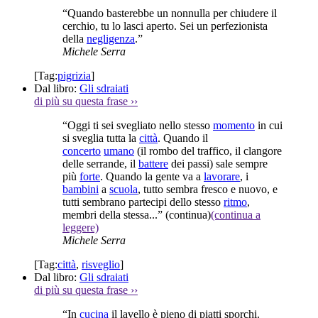
“Quando basterebbe un nonnulla per chiudere il
cerchio, tu lo lasci aperto. Sei un perfezionista
della
negligenza
.”
Michele Serra
[Tag:
pigrizia
]
Dal libro:
Gli sdraiati
di più su questa frase
››
“Oggi ti sei svegliato nello stesso
momento
in cui
si sveglia tutta la
città
. Quando il
concerto
umano
(il rombo del traffico, il clangore
delle serrande, il
battere
dei passi) sale sempre
più
forte
. Quando la gente va a
lavorare
, i
bambini
a
scuola
, tutto sembra fresco e nuovo, e
tutti sembrano partecipi dello stesso
ritmo
,
membri della stessa...”
(continua)
(continua a
leggere)
Michele Serra
[Tag:
città
,
risveglio
]
Dal libro:
Gli sdraiati
di più su questa frase
››
“In
cucina
il lavello è pieno di piatti sporchi.