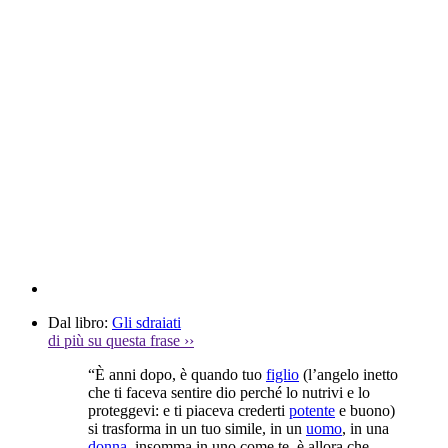
Dal libro:
Gli sdraiati
di più su questa frase
››
“È anni dopo, è quando tuo
figlio
(l’angelo inetto
che ti faceva sentire dio perché lo nutrivi e lo
proteggevi: e ti piaceva crederti
potente
e buono)
si trasforma in un tuo simile, in un
uomo
, in una
donna
, insomma in uno come te, è allora che