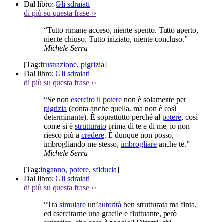
Dal libro:
Gli sdraiati
di più su questa frase
››
“Tutto rimane acceso, niente spento. Tutto aperto,
niente chiuso. Tutto iniziato, niente concluso.”
Michele Serra
[Tag:
frustrazione
,
pigrizia
]
Dal libro:
Gli sdraiati
di più su questa frase
››
“Se non
esercito
il
potere
non è solamente per
pigrizia
(conta anche quella, ma non è così
determinante). È soprattutto perché al
potere
, così
come si è
strutturato
prima di te e di me, io non
riesco più a
credere
. È dunque non posso,
imbrogliando me stesso,
imbrogliare
anche te.”
Michele Serra
[Tag:
inganno
,
potere
,
sfiducia
]
Dal libro:
Gli sdraiati
di più su questa frase
››
“Tra
simulare
un’
autorità
ben strutturata ma finta,
ed esercitarne una gracile e fluttuante, però