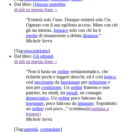
Dal libro:
Ognuno potrebbe
di più su questa frase
››
“Esisterà solo l’uno. Dunque esisterà solo l’io.
Ognuno con il suo egòfono acceso. Muto con chi
gli sta intorno,
loquace
solo con chi ha il
merito
di rimanersene a debita
distanza
.”
Michele Serra
[Tag:
egocentrismo
]
Dal libro:
Gli sdraiati
di più su questa frase
››
“Non ti basta un
ordine
semiautomatico, che
richiede pochi e leggeri ritocchi, ed è così
logico
,
così
necessario
da
funzionare
per
seduzione
e
non per
costrizione
. Un
ordine
fraterno e non
paterno, tra simili, tra
eguali
, un contagio
democratico
. Un
ordine
poco faticoso da
insegnare
, poco faticoso da
imparare
. Soprattutto:
un
ordine
così poco...”
(continua)
(continua a
leggere)
Michele Serra
[Tag:
autorità
,
comandare
]