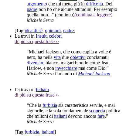
argomento
che mi metta più in
difficoltà
. Del
padre
non ho che alcune attitudini. Per esempio
quella, non...”
(continua)
(continua a leggere)
Michele Serra
[Tag:
idea di sè
,
opinioni
,
padre
]
La trovi in
Insulti celebri
di più su questa frase
››
“Michael Jackson, che come capita a volte è
nero, ha nella
vita
due
obiettivi
conclamati:
diventare
bianco, magari biondo come Jean
Harlow, e non
invecchiare
mai come Dio.”
Michele Serra
Parlando di
Michael Jackson
La trovi in
Italiani
di più su questa frase
››
“Che la
furbizia
sia caratteristica servile, e mai
signorile, è la sola fondamentale
scoperta
politica
che milioni di
italiani
devono ancora
fare
.”
Michele Serra
[Tag:
furbizia
,
italiani
]