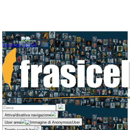
Seguici su
Registrati / Accedi
Attiva/disattiva navigazione
User area
Toggle search bar