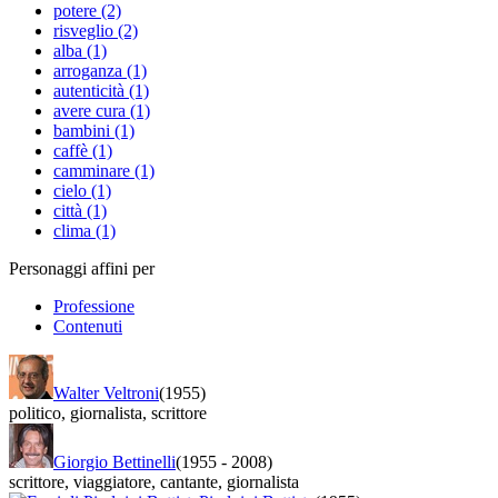
potere (2)
risveglio (2)
alba (1)
arroganza (1)
autenticità (1)
avere cura (1)
bambini (1)
caffè (1)
camminare (1)
cielo (1)
città (1)
clima (1)
Personaggi affini per
Professione
Contenuti
Walter Veltroni
(1955)
politico
,
giornalista
,
scrittore
Giorgio Bettinelli
(1955
-
2008)
scrittore
,
viaggiatore
,
cantante
,
giornalista