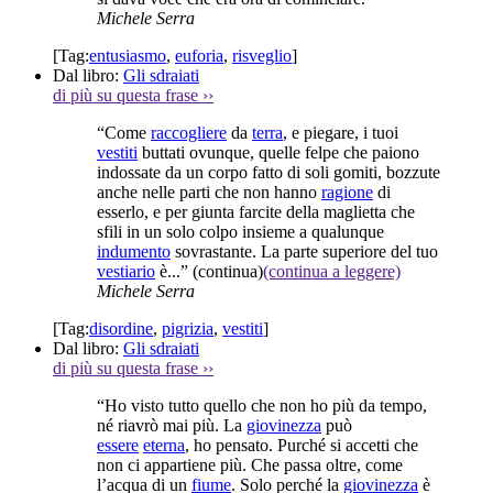
Michele Serra
[Tag:
entusiasmo
,
euforia
,
risveglio
]
Dal libro:
Gli sdraiati
di più su questa frase
››
“Come
raccogliere
da
terra
, e piegare, i tuoi
vestiti
buttati ovunque, quelle felpe che paiono
indossate da un corpo fatto di soli gomiti, bozzute
anche nelle parti che non hanno
ragione
di
esserlo, e per giunta farcite della maglietta che
sfili in un solo colpo insieme a qualunque
indumento
sovrastante. La parte superiore del tuo
vestiario
è...”
(continua)
(continua a leggere)
Michele Serra
[Tag:
disordine
,
pigrizia
,
vestiti
]
Dal libro:
Gli sdraiati
di più su questa frase
››
“Ho visto tutto quello che non ho più da tempo,
né riavrò mai più. La
giovinezza
può
essere
eterna
, ho pensato. Purché si accetti che
non ci appartiene più. Che passa oltre, come
l’acqua di un
fiume
. Solo perché la
giovinezza
è