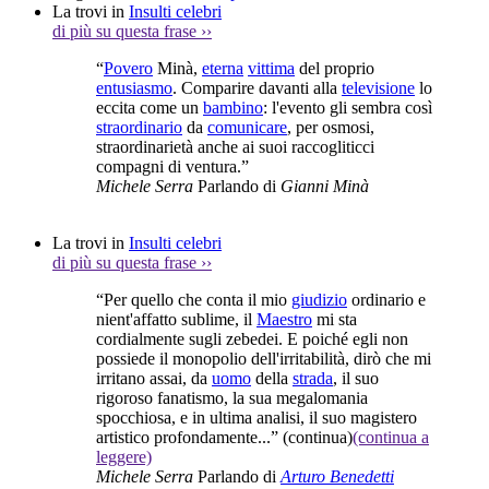
La trovi in
Insulti celebri
di più su questa frase
››
“
Povero
Minà,
eterna
vittima
del proprio
entusiasmo
. Comparire davanti alla
televisione
lo
eccita come un
bambino
: l'evento gli sembra così
straordinario
da
comunicare
, per osmosi,
straordinarietà anche ai suoi raccogliticci
compagni di ventura.”
Michele Serra
Parlando di
Gianni Minà
La trovi in
Insulti celebri
di più su questa frase
››
“Per quello che conta il mio
giudizio
ordinario e
nient'affatto sublime, il
Maestro
mi sta
cordialmente sugli zebedei. E poiché egli non
possiede il monopolio dell'irritabilità, dirò che mi
irritano assai, da
uomo
della
strada
, il suo
rigoroso fanatismo, la sua megalomania
spocchiosa, e in ultima analisi, il suo magistero
artistico profondamente...”
(continua)
(continua a
leggere)
Michele Serra
Parlando di
Arturo Benedetti