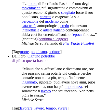
“La
morte
di Pier Paolo Pasolini è uno degli
avvenimenti
più significativi e commoventi di
questo secolo. E giusto o
sbagliato
fosse il suo
populismo,
corretta
o esagerata la sua
percezione
del
moderno
come
catastrofe
antropologica,
credo
che nessun
intellettuale
o
artista
italiano
contemporaneo
abbia così fortemente affrontato l'
epoca
fino a...”
(continua)
(continua a leggere)
Michele Serra
Parlando di
Pier Paolo Pasolini
[Tag:
morte
,
populismo
,
scrittori
]
Dal libro:
Ognuno potrebbe
di più su questa frase
››
“Minuti che si affastellano e diventano ore, ore
che passano senza poterle più contare perché
contarle non conta più, tempo finalmente
ingannato
, ignorato, puoi avere nove anni, puoi
averne novanta, non ha più
importanza
, sei
solamente il
lavoro
che stai facendo. Non pensi
più a te stesso.”
Michele Serra
[Tag:
lavorare
,
lavoro
,
tempo
,
vivere
]