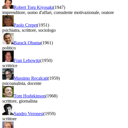
Robert Toru Kiyosaki
(1947)
imprenditore
,
uomo d'affari
,
consulente motivazionale
,
oratore
Paolo Crepet
(1951)
psichiatra
,
scrittore
,
sociologo
Barack Obama
(1961)
politico
Fran Lebowitz
(1950)
scrittrice
Massimo Recalcati
(1959)
psicoanalista
,
docente
Tom Hodgkinson
(1968)
scrittore
,
giornalista
Sandro Veronesi
(1959)
scrittore