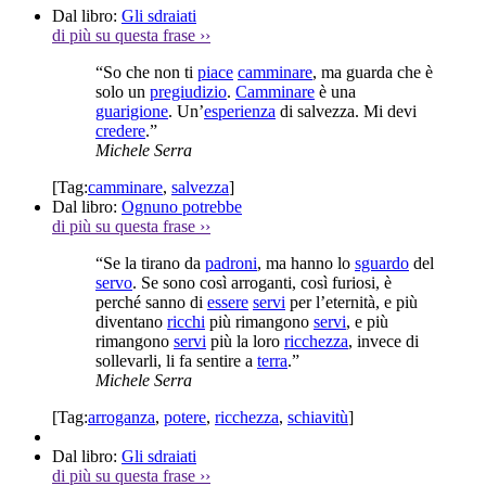
Dal libro:
Gli sdraiati
di più su questa frase
››
“So che non ti
piace
camminare
, ma guarda che è
solo un
pregiudizio
.
Camminare
è una
guarigione
. Un’
esperienza
di salvezza. Mi devi
credere
.”
Michele Serra
[Tag:
camminare
,
salvezza
]
Dal libro:
Ognuno potrebbe
di più su questa frase
››
“Se la tirano da
padroni
, ma hanno lo
sguardo
del
servo
. Se sono così arroganti, così furiosi, è
perché sanno di
essere
servi
per l’eternità, e più
diventano
ricchi
più rimangono
servi
, e più
rimangono
servi
più la loro
ricchezza
, invece di
sollevarli, li fa sentire a
terra
.”
Michele Serra
[Tag:
arroganza
,
potere
,
ricchezza
,
schiavitù
]
Dal libro:
Gli sdraiati
di più su questa frase
››