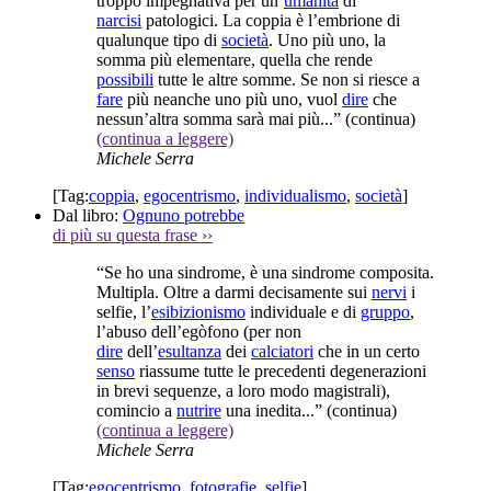
troppo impegnativa per un’
umanità
di
narcisi
patologici. La coppia è l’embrione di
qualunque tipo di
società
. Uno più uno, la
somma più elementare, quella che rende
possibili
tutte le altre somme. Se non si riesce a
fare
più neanche uno più uno, vuol
dire
che
nessun’altra somma sarà mai più...”
(continua)
(continua a leggere)
Michele Serra
[Tag:
coppia
,
egocentrismo
,
individualismo
,
società
]
Dal libro:
Ognuno potrebbe
di più su questa frase
››
“Se ho una sindrome, è una sindrome composita.
Multipla. Oltre a darmi decisamente sui
nervi
i
selfie, l’
esibizionismo
individuale e di
gruppo
,
l’abuso dell’egòfono (per non
dire
dell’
esultanza
dei
calciatori
che in un certo
senso
riassume tutte le precedenti degenerazioni
in brevi sequenze, a loro modo magistrali),
comincio a
nutrire
una inedita...”
(continua)
(continua a leggere)
Michele Serra
[Tag:
egocentrismo
,
fotografie
,
selfie
]