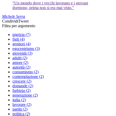
“Un mondo dove i vecchi lavorano e i giovani
dormono, prima non si era mai visto.”
Michele Serra
Condividi
Tweet
Filtra per argomento
pigrizia (7)
figli (4)
genitori (4)
egocentrismo (3)
gioventù (3)
adulti (2)
amore (2)
autorità (2)
consumismo (2)
contemplazione (2)
crescere (2)
domande (2)
furbizia (2)
generazione (2)
italia (2)
lavorare (2)
partiti (2)
politica (2)