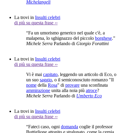
Michelangeli
La trovi in
Insulti celebri
di più su questa frase
››
“Fa un umorismo generico nel quale c'è, a
malapena, lo sghignazzo del piccolo
borghese
.”
Michele Serra
Parlando di
Giorgio Forattini
La trovi in
Insulti celebri
di più su questa frase
››
Vi è mai
capitato
, leggendo un articolo di Eco, o
un suo
saggio
, o il semiconosciuto romanzo "Il
nome
della
Rosa
" di
provare
una sconfinata
ammirazione
unita alla noia più
atroce
?
Michele Serra
Parlando di
Umberto Eco
La trovi in
Insulti celebri
di più su questa frase
››
“Fateci caso, ogni
domanda
coglie il professor
Buttiglione attonito e stralunato, come la cernia