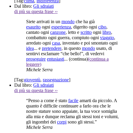
[Tag:
clima
,
indifferenza
]
Dal libro:
Gli sdraiati
di più su questa frase
››
Siete arrivati in un
mondo
che ha già
esaurito
ogni
esperienza
, digerito ogni
cibo
,
cantato ogni
canzone
, letto e
scritto
ogni
libro
,
combattuto ogni guerra, compiuto ogni
viaggio
,
arredato ogni
casa
, inventato e poi smontato ogni
idea
... e
pretendere
, in questo
mondo
usato, di
sentirvi esclamare “che bello!”, di vedervi
proseguire
entusiasti
...
(continua)
(continua a
leggere)
Michele Serra
[Tag:
gioventù
,
rassegnazione
]
Dal libro:
Gli sdraiati
di più su questa frase
››
“Penso a come è stato
facile
amarti da piccolo. A
quanto è difficile continuare a farlo ora che le
nostre stature sono appaiate, la tua voce somiglia
alla mia e dunque reclama gli stessi toni e volumi,
gli ingombri dei
corpi
sono gli stessi.”
Michele Serra