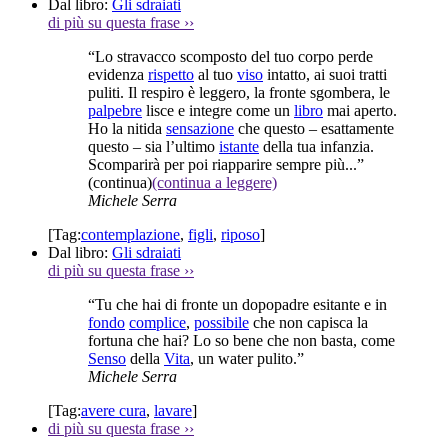
Dal libro:
Gli sdraiati
di più su questa frase
››
“Lo stravacco scomposto del tuo corpo perde
evidenza
rispetto
al tuo
viso
intatto, ai suoi tratti
puliti. Il respiro è leggero, la fronte sgombera, le
palpebre
lisce e integre come un
libro
mai aperto.
Ho la nitida
sensazione
che questo – esattamente
questo – sia l’ultimo
istante
della tua infanzia.
Scomparirà per poi riapparire sempre più...”
(continua)
(continua a leggere)
Michele Serra
[Tag:
contemplazione
,
figli
,
riposo
]
Dal libro:
Gli sdraiati
di più su questa frase
››
“Tu che hai di fronte un dopopadre esitante e in
fondo
complice
,
possibile
che non capisca la
fortuna che hai? Lo so bene che non basta, come
Senso
della
Vita
, un water pulito.”
Michele Serra
[Tag:
avere cura
,
lavare
]
di più su questa frase
››