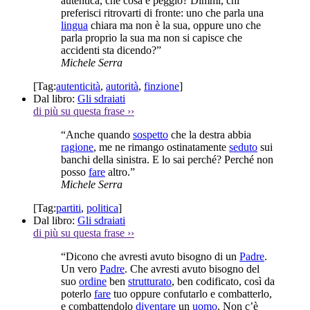
autentica, che cosa è peggio? Dimmi, chi
preferisci ritrovarti di fronte: uno che parla una
lingua
chiara ma non è la sua, oppure uno che
parla proprio la sua ma non si capisce che
accidenti sta dicendo?”
Michele Serra
[Tag:
autenticità
,
autorità
,
finzione
]
Dal libro:
Gli sdraiati
di più su questa frase
››
“Anche quando
sospetto
che la destra abbia
ragione
, me ne rimango ostinatamente
seduto
sui
banchi della sinistra. E lo sai perché? Perché non
posso
fare
altro.”
Michele Serra
[Tag:
partiti
,
politica
]
Dal libro:
Gli sdraiati
di più su questa frase
››
“Dicono che avresti avuto bisogno di un
Padre
.
Un vero
Padre
. Che avresti avuto bisogno del
suo
ordine
ben
strutturato
, ben codificato, così da
poterlo
fare
tuo oppure confutarlo e combatterlo,
e combattendolo
diventare
un
uomo
. Non c’è