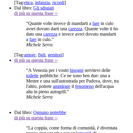
[Tag:
etica
,
infanzia
,
ricordi
]
Dal libro:
Gli sdraiati
di più su questa frase
››
“Quante volte invece di mandarti a
fare
in culo
avrei dovuto darti una
carezza
. Quante volte ti ho
dato una
carezza
e invece avrei dovuto mandarti
a
fare
in culo.”
Michele Serra
[Tag:
amore
,
figli
,
genitori
]
di più su questa frase
››
“A Venezia per i vostri
bisogni
servitevi delle
toilette
pubbliche. Ce ne sono ben due: una a
Mestre e una sull'autostrada per Padova, dove, tra
l'altro, potrete
ammirare
il
fenomeno
dell'acqua
alta in pieno autogrill.”
Michele Serra
Dal libro:
Ognuno potrebbe
di più su questa frase
››
“La coppia, come forma di comunità, è diventata