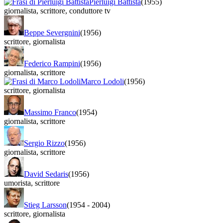
Pierluigi Battista
(1955)
giornalista
,
scrittore
,
conduttore tv
Beppe Severgnini
(1956)
scrittore
,
giornalista
Federico Rampini
(1956)
giornalista
,
scrittore
Marco Lodoli
(1956)
scrittore
,
giornalista
Massimo Franco
(1954)
giornalista
,
scrittore
Sergio Rizzo
(1956)
giornalista
,
scrittore
David Sedaris
(1956)
umorista
,
scrittore
Stieg Larsson
(1954
-
2004)
scrittore
,
giornalista