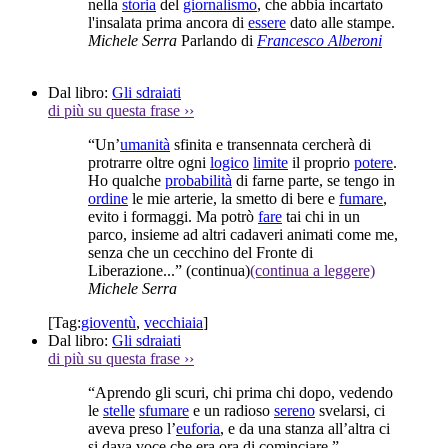
nella
storia
del
giornalismo
, che abbia incartato
l'insalata prima ancora di
essere
dato alle stampe.
Michele Serra
Parlando di
Francesco Alberoni
Dal libro:
Gli sdraiati
di più su questa frase
››
“Un’
umanità
sfinita e transennata cercherà di
protrarre oltre ogni
logico
limite
il proprio
potere
.
Ho qualche
probabilità
di farne parte, se tengo in
ordine
le mie arterie, la smetto di bere e
fumare
,
evito i formaggi. Ma potrò
fare
tai chi in un
parco, insieme ad altri cadaveri animati come me,
senza che un cecchino del Fronte di
Liberazione...”
(continua)
(continua a leggere)
Michele Serra
[Tag:
gioventù
,
vecchiaia
]
Dal libro:
Gli sdraiati
di più su questa frase
››
“Aprendo gli scuri, chi prima chi dopo, vedendo
le
stelle
sfumare
e un radioso
sereno
svelarsi, ci
aveva preso l’
euforia
, e da una stanza all’altra ci
si dava voce che era ora di cominciare.”