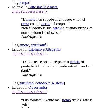
[Tag:
tempo
]
La trovi in
Altre frasi d'Amore
di più su questa frase
››
“L'
amore
non si vede in un luogo e non si
cerca
con gli
occhi
del corpo.
Non si odono le sue
parole
e quando viene a te
non si odono i suoi passi.”
Sant'Agostino
[Tag:
amore
,
spiritualità
]
La trovi in
Egoismo e Altruismo
di più su questa frase
››
“Dando te stesso, come potresti
temere
di
perderti? Al contrario, ti perderesti rifiutando di
darti.”
Sant'Agostino
[Tag:
altruismo
,
conoscere se stessi
]
La trovi in
Opportunità
di più su questa frase
››
“Dio fornisce il vento ma l'
uomo
deve alzare le
vele.”