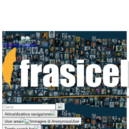
Seguici su
Registrati / Accedi
Attiva/disattiva navigazione
User area
Toggle search bar