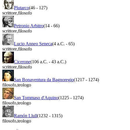
Plutarco
(46
-
127)
scrittore
,
filosofo
Petronio Arbitro
(14
-
66)
scrittore
,
filosofo
Lucio Anneo Seneca
(4 a.C.
-
65)
scrittore
,
filosofo
Cicerone
(106 a.C.
-
43 a.C.)
scrittore
,
filosofo
San Bonaventura da Bagnoregio
(1217
-
1274)
filosofo
,
teologo
San Tommaso d'Aquino
(1225
-
1274)
filosofo
,
teologo
Ramón Llull
(1232
-
1315)
filosofo
,
teologo