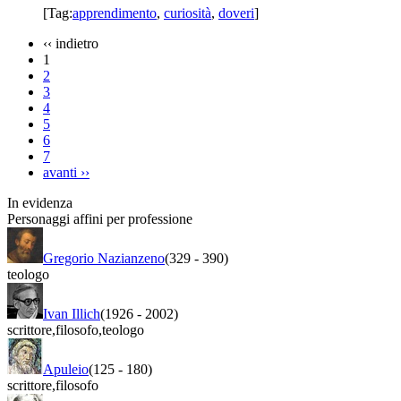
[Tag:
apprendimento
,
curiosità
,
doveri
]
‹‹
indietro
1
2
3
4
5
6
7
avanti
››
In evidenza
Personaggi affini per professione
Gregorio Nazianzeno
(329
-
390)
teologo
Ivan Illich
(1926
-
2002)
scrittore
,
filosofo
,
teologo
Apuleio
(125
-
180)
scrittore
,
filosofo