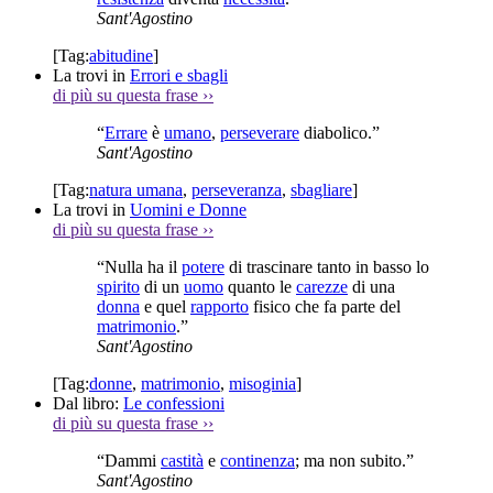
Sant'Agostino
[Tag:
abitudine
]
La trovi in
Errori e sbagli
di più su questa frase
››
“
Errare
è
umano
,
perseverare
diabolico.”
Sant'Agostino
[Tag:
natura umana
,
perseveranza
,
sbagliare
]
La trovi in
Uomini e Donne
di più su questa frase
››
“Nulla ha il
potere
di trascinare tanto in basso lo
spirito
di un
uomo
quanto le
carezze
di una
donna
e quel
rapporto
fisico che fa parte del
matrimonio
.”
Sant'Agostino
[Tag:
donne
,
matrimonio
,
misoginia
]
Dal libro:
Le confessioni
di più su questa frase
››
“Dammi
castità
e
continenza
; ma non subito.”
Sant'Agostino