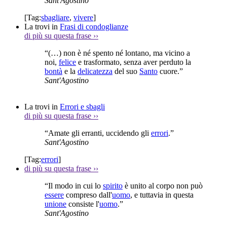
Sant'Agostino
[Tag:
sbagliare
,
vivere
]
La trovi in
Frasi di condoglianze
di più su questa frase
››
“(…) non è né spento né lontano, ma vicino a
noi,
felice
e trasformato, senza aver perduto la
bontà
e la
delicatezza
del suo
Santo
cuore.”
Sant'Agostino
La trovi in
Errori e sbagli
di più su questa frase
››
“Amate gli erranti, uccidendo gli
errori
.”
Sant'Agostino
[Tag:
errori
]
di più su questa frase
››
“Il modo in cui lo
spirito
è unito al corpo non può
essere
compreso dall'
uomo
, e tuttavia in questa
unione
consiste l'
uomo
.”
Sant'Agostino