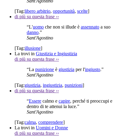
Sant'Agostino
[Tag:
libero arbitrio
,
opportunità
,
scelte
]
di più su questa frase
››
“L'
uomo
che non si illude è
assennato
a suo
danno
.”
Sant'Agostino
[Tag:
illusione
]
La trovi in
Giustizia e Ingiustizia
di più su questa frase
››
“La
punizione
è
giustizia
per l'
ingiusto
.”
Sant'Agostino
[Tag:
giustizia
,
ingiustizia
,
punizioni
]
di più su questa frase
››
“
Essere
calmo e
capire
, perché ti preoccupi e
dentro di te attenui la luce.”
Sant'Agostino
[Tag:
calma
,
comprendere
]
La trovi in
Uomini e Donne
di più su questa frase
››