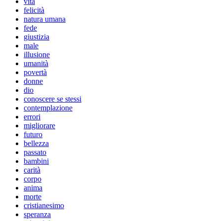
vita
felicità
natura umana
fede
giustizia
male
illusione
umanità
povertà
donne
dio
conoscere se stessi
contemplazione
errori
migliorare
futuro
bellezza
passato
bambini
carità
corpo
anima
morte
cristianesimo
speranza