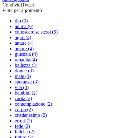
Condividi
Tweet
Filtra per argomento
dio (9)
anima (6)
conoscere se stessi (5)
agire (4)
amare (4)
amore (4)
giustizia (4)
umanità (4)
bellezza (3)
donne (3)
male (3)
speranza (3)
vita (3)
bambini (2)
carità (2)
contemplazione (2)
corpo (2)
cristianesimo (2)
errori (2)
fede (2)
felicità (2)
futuro (2)