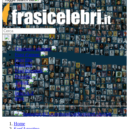
Citazioni e aforismi
Frasi d'amore
Frasi film
Frasi libri
Frasi divertenti
Proverbi
Auguri
Varie
Indici A-Z
Blog
Registrati / Accedi
Home
Sant'Agostino