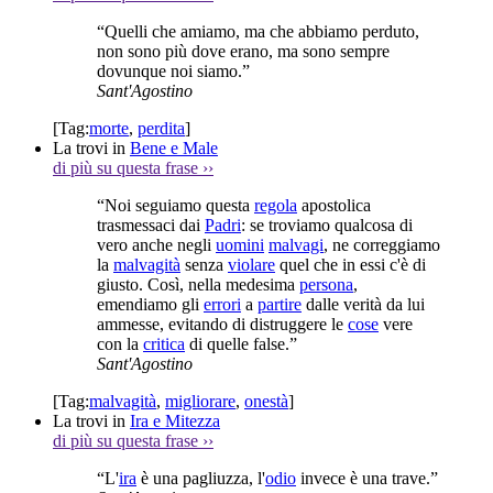
“Quelli che amiamo, ma che abbiamo perduto,
non sono più dove erano, ma sono sempre
dovunque noi siamo.”
Sant'Agostino
[Tag:
morte
,
perdita
]
La trovi in
Bene e Male
di più su questa frase
››
“Noi seguiamo questa
regola
apostolica
trasmessaci dai
Padri
: se troviamo qualcosa di
vero anche negli
uomini
malvagi
, ne correggiamo
la
malvagità
senza
violare
quel che in essi c'è di
giusto. Così, nella medesima
persona
,
emendiamo gli
errori
a
partire
dalle verità da lui
ammesse, evitando di distruggere le
cose
vere
con la
critica
di quelle false.”
Sant'Agostino
[Tag:
malvagità
,
migliorare
,
onestà
]
La trovi in
Ira e Mitezza
di più su questa frase
››
“L'
ira
è una pagliuzza, l'
odio
invece è una trave.”