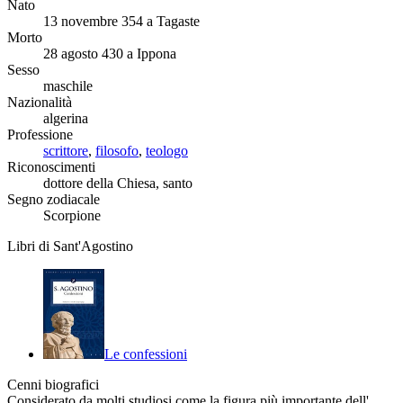
Nato
13 novembre 354 a Tagaste
Morto
28 agosto 430 a Ippona
Sesso
maschile
Nazionalità
algerina
Professione
scrittore
,
filosofo
,
teologo
Riconoscimenti
dottore della Chiesa, santo
Segno zodiacale
Scorpione
Libri di Sant'Agostino
Le confessioni
Cenni biografici
Considerato da molti studiosi come la figura più importante dell'