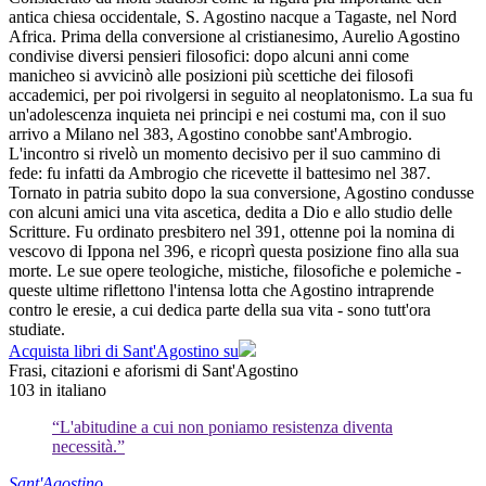
antica chiesa occidentale, S. Agostino nacque a Tagaste, nel Nord
Africa. Prima della conversione al cristianesimo, Aurelio Agostino
condivise diversi pensieri filosofici: dopo alcuni anni come
manicheo si avvicinò alle posizioni più scettiche dei filosofi
accademici, per poi rivolgersi in seguito al neoplatonismo. La sua fu
un'adolescenza inquieta nei principi e nei costumi ma, con il suo
arrivo a Milano nel 383, Agostino conobbe sant'Ambrogio.
L'incontro si rivelò un momento decisivo per il suo cammino di
fede: fu infatti da Ambrogio che ricevette il battesimo nel 387.
Tornato in patria subito dopo la sua conversione, Agostino condusse
con alcuni amici una vita ascetica, dedita a Dio e allo studio delle
Scritture. Fu ordinato presbitero nel 391, ottenne poi la nomina di
vescovo di Ippona nel 396, e ricoprì questa posizione fino alla sua
morte. Le sue opere teologiche, mistiche, filosofiche e polemiche -
queste ultime riflettono l'intensa lotta che Agostino intraprende
contro le eresie, a cui dedica parte della sua vita - sono tutt'ora
studiate.
Acquista libri di Sant'Agostino su
Frasi, citazioni e aforismi di Sant'Agostino
103
in italiano
“L'abitudine a cui non poniamo resistenza diventa
necessità.”
Sant'Agostino