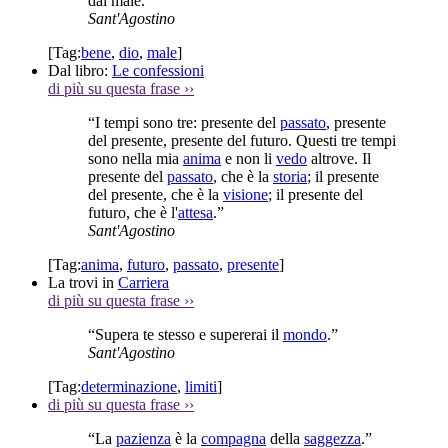
dal male.”
Sant'Agostino
[Tag:
bene
,
dio
,
male
]
Dal libro:
Le confessioni
di più su questa frase
››
“I tempi sono tre: presente del
passato
, presente
del presente, presente del futuro. Questi tre tempi
sono nella mia
anima
e non li
vedo
altrove. Il
presente del
passato
, che è la
storia
; il presente
del presente, che è la
visione
; il presente del
futuro, che è l'
attesa
.”
Sant'Agostino
[Tag:
anima
,
futuro
,
passato
,
presente
]
La trovi in
Carriera
di più su questa frase
››
“Supera te stesso e supererai il
mondo
.”
Sant'Agostino
[Tag:
determinazione
,
limiti
]
di più su questa frase
››
“La
pazienza
è la
compagna
della
saggezza
.”