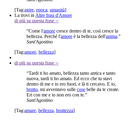
[Tag:
agire
,
epoca
,
umanità
]
La trovi in
Altre frasi d'Amore
di più su questa frase
››
“Come l'
amore
cresce dentro di te, così cresce la
bellezza. Perché l'
amore
è la bellezza dell'
anima
.”
Sant'Agostino
[Tag:
amore
,
bellezza
]
di più su questa frase
››
“Tardi ti ho amato, bellezza tanto antica e tanto
nuova, tardi ti ho amato. Ed ecco che tu stavi
dentro di me e io ero fuori, e là ti cercavo. E io,
brutto
, mi avventavo sulle
cose
belle da te create.
Eri con me e io non ero con te.”
Sant'Agostino
[Tag:
amare
,
bellezza
,
bruttezza
]