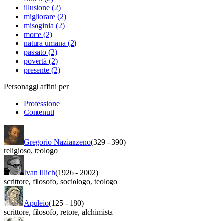
illusione (2)
migliorare (2)
misoginia (2)
morte (2)
natura umana (2)
passato (2)
povertà (2)
presente (2)
Personaggi affini per
Professione
Contenuti
Gregorio Nazianzeno
(329
-
390)
religioso
,
teologo
Ivan Illich
(1926
-
2002)
scrittore
,
filosofo
,
sociologo
,
teologo
Apuleio
(125
-
180)
scrittore
,
filosofo
,
retore
,
alchimista