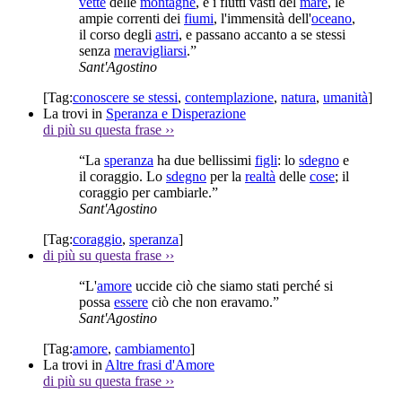
vette
delle
montagne
, e i flutti vasti del
mare
, le
ampie correnti dei
fiumi
, l'immensità dell'
oceano
,
il corso degli
astri
, e passano accanto a se stessi
senza
meravigliarsi
.”
Sant'Agostino
[Tag:
conoscere se stessi
,
contemplazione
,
natura
,
umanità
]
La trovi in
Speranza e Disperazione
di più su questa frase
››
“La
speranza
ha due bellissimi
figli
: lo
sdegno
e
il coraggio. Lo
sdegno
per la
realtà
delle
cose
; il
coraggio per cambiarle.”
Sant'Agostino
[Tag:
coraggio
,
speranza
]
di più su questa frase
››
“L'
amore
uccide ciò che siamo stati perché si
possa
essere
ciò che non eravamo.”
Sant'Agostino
[Tag:
amore
,
cambiamento
]
La trovi in
Altre frasi d'Amore
di più su questa frase
››