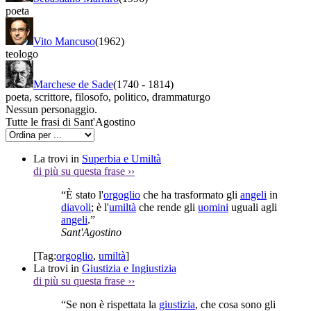
poeta
Vito Mancuso
(1962)
teologo
Marchese de Sade
(1740
-
1814)
poeta
,
scrittore
,
filosofo
,
politico
,
drammaturgo
Nessun personaggio.
Tutte le frasi di Sant'Agostino
La trovi in
Superbia e Umiltà
di più su questa frase
››
“È stato l'
orgoglio
che ha trasformato gli
angeli
in
diavoli
; è l'
umiltà
che rende gli
uomini
uguali agli
angeli
.”
Sant'Agostino
[Tag:
orgoglio
,
umiltà
]
La trovi in
Giustizia e Ingiustizia
di più su questa frase
››
“Se non è rispettata la
giustizia
, che cosa sono gli