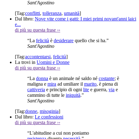
Sant'Agostino
[Tag:
conflitti
,
tolleranza
,
umanità
]
Dal libro:
Nove vite come i gatti: I miei primi novant'anni laici
e...
di più su questa frase
››
“La
felicità
è
desiderare
quello che si ha.”
Sant'Agostino
[Tag:
accontentarsi
,
felicità
]
La trovi in
Uomini e Donne
di più su questa frase
››
“La
donna
è un animale né saldo né
costante
; è
maligna e
mira
ad umiliare il
marito
, è piena di
cattiveria
e principio di ogni
lite
e guerra,
via
e
cammino di tutte le
iniquità
.”
Sant'Agostino
[Tag:
donne
,
misoginia
]
Dal libro:
Le confessioni
di più su questa frase
››
“L'abitudine a cui non poniamo
resistenza
diventa
necessità
.”