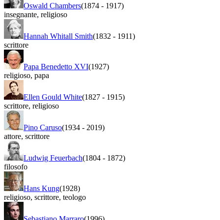
Oswald Chambers
(1874
-
1917)
insegnante
,
religioso
Hannah Whitall Smith
(1832
-
1911)
scrittore
Papa Benedetto XVI
(1927)
religioso
,
papa
Ellen Gould White
(1827
-
1915)
scrittore
,
religioso
Pino Caruso
(1934
-
2019)
attore
,
scrittore
Ludwig Feuerbach
(1804
-
1872)
filosofo
Hans Kung
(1928)
religioso
,
scrittore
,
teologo
Sebastiano Marraro
(1996)