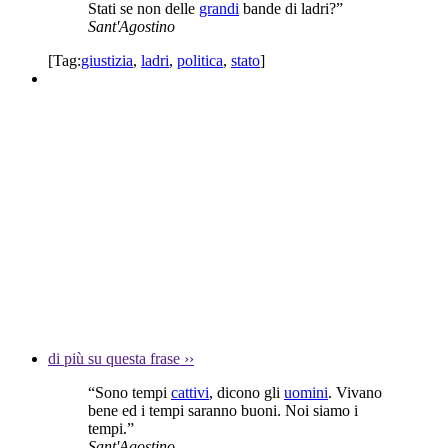
Stati se non delle
grandi
bande di ladri?”
Sant'Agostino
[Tag:
giustizia
,
ladri
,
politica
,
stato
]
di più su questa frase
››
“Sono tempi
cattivi
, dicono gli
uomini
. Vivano
bene ed i tempi saranno buoni. Noi siamo i
tempi.”
Sant'Agostino