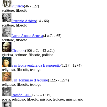
Plutarco
(46
-
127)
scrittore
,
filosofo
Petronio Arbitro
(14
-
66)
scrittore
,
filosofo
Lucio Anneo Seneca
(4 a.C.
-
65)
scrittore
,
filosofo
Cicerone
(106 a.C.
-
43 a.C.)
giurista
,
scrittore
,
filosofo
,
politico
San Bonaventura da Bagnoregio
(1217
-
1274)
religioso
,
filosofo
,
teologo
San Tommaso d'Aquino
(1225
-
1274)
religioso
,
filosofo
,
teologo
Ramón Llull
(1232
-
1315)
poeta
,
religioso
,
filosofo
,
mistico
,
teologo
,
missionario