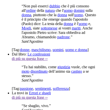
“Non può esserci
dubbio
che è più consono
all'
ordine
della
natura
che l'
uomo
domini
sulla
donna
, piuttosto che la
donna
sull'
uomo
. Questo
è il principio che emerge quando l'apostolo
(Paolo) dice: La testa della
donna
è l'
uomo
e,
Mogli
, siate
sottomesse
ai vostri
mariti
. Anche
l'apostolo Pietro scrive: Sara obbediva ad
Abramo, chiamandolo
padrone
.”
Sant'Agostino
[Tag:
donne
,
maschilismo
,
uomini
,
uomo e donna
]
Dal libro:
Le confessioni
di più su questa frase
››
“Tu hai stabilito, come
giustizia
vuole, che ogni
moto
disordinato
dell’animo sia
castigo
a se
stesso.”
Sant'Agostino
[Tag:
passione
,
sentimenti
,
sofferenza
]
La trovi in
Errori e sbagli
di più su questa frase
››
“Se sbaglio, vivo.”