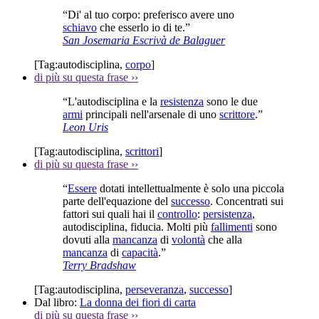
“Di' al tuo corpo: preferisco avere uno
schiavo
che esserlo io di te.”
San Josemaria Escrivà de Balaguer
[Tag:
autodisciplina
,
corpo
]
di più su questa frase
››
“L'autodisciplina e la
resistenza
sono le due
armi
principali nell'arsenale di uno
scrittore
.”
Leon Uris
[Tag:
autodisciplina
,
scrittori
]
di più su questa frase
››
“
Essere
dotati intellettualmente è solo una piccola
parte dell'equazione del
successo
. Concentrati sui
fattori sui quali hai il
controllo
:
persistenza
,
autodisciplina, fiducia. Molti più
fallimenti
sono
dovuti alla
mancanza
di
volontà
che alla
mancanza
di
capacità
.”
Terry Bradshaw
[Tag:
autodisciplina
,
perseveranza
,
successo
]
Dal libro:
La donna dei fiori di carta
di più su questa frase
››