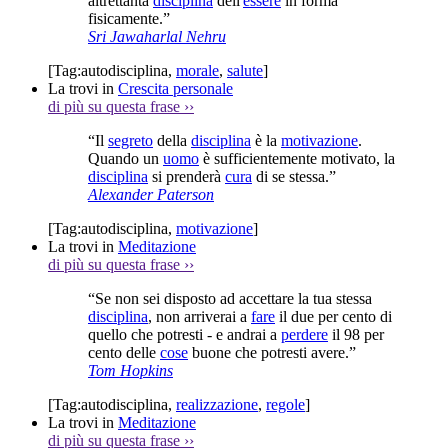
altrettanta
disciplina
dell'
essere
in forma
fisicamente.”
Sri Jawaharlal Nehru
[Tag:
autodisciplina
,
morale
,
salute
]
La trovi in
Crescita personale
di più su questa frase
››
“Il
segreto
della
disciplina
è la
motivazione
.
Quando un
uomo
è sufficientemente motivato, la
disciplina
si prenderà
cura
di se stessa.”
Alexander Paterson
[Tag:
autodisciplina
,
motivazione
]
La trovi in
Meditazione
di più su questa frase
››
“Se non sei disposto ad accettare la tua stessa
disciplina
, non arriverai a
fare
il due per cento di
quello che potresti - e andrai a
perdere
il 98 per
cento delle
cose
buone che potresti avere.”
Tom Hopkins
[Tag:
autodisciplina
,
realizzazione
,
regole
]
La trovi in
Meditazione
di più su questa frase
››