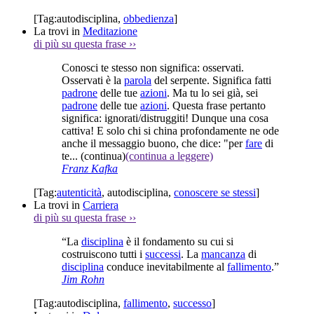
[Tag:
autodisciplina
,
obbedienza
]
La trovi in
Meditazione
di più su questa frase
››
Conosci te stesso non significa: osservati.
Osservati è la
parola
del serpente. Significa fatti
padrone
delle tue
azioni
. Ma tu lo sei già, sei
padrone
delle tue
azioni
. Questa frase pertanto
significa: ignorati/distruggiti! Dunque una cosa
cattiva! E solo chi si china profondamente ne ode
anche il messaggio buono, che dice: "per
fare
di
te...
(continua)
(continua a leggere)
Franz Kafka
[Tag:
autenticità
,
autodisciplina
,
conoscere se stessi
]
La trovi in
Carriera
di più su questa frase
››
“La
disciplina
è il fondamento su cui si
costruiscono tutti i
successi
. La
mancanza
di
disciplina
conduce inevitabilmente al
fallimento
.”
Jim Rohn
[Tag:
autodisciplina
,
fallimento
,
successo
]