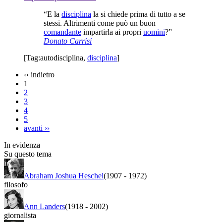
“E la
disciplina
la si chiede prima di tutto a se
stessi. Altrimenti come può un buon
comandante
impartirla ai propri
uomini
?”
Donato Carrisi
[Tag:
autodisciplina
,
disciplina
]
‹‹
indietro
1
2
3
4
5
avanti
››
In evidenza
Su questo tema
Abraham Joshua Heschel
(1907
-
1972)
filosofo
Ann Landers
(1918
-
2002)
giornalista