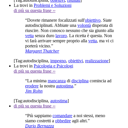
[Tag:
autodisciplina
,
obiettivi
,
risultati
]
La trovi in
Problemi e Soluzioni
di più su questa frase
››
“Dovete rimanere focalizzati sull'
obiettivo
. Siate
autodisciplinati. Abbiate una
volontà
disperata di
riuscire. Non conosco nessuno che sia giunto alla
vetta
senza duro
lavoro
. La ricetta è questa. Non
vi farà arrivare sempre proprio alla
vetta
, ma vi ci
porterà vicino.”
Margaret Thatcher
[Tag:
autodisciplina
,
impegno
,
obiettivi
,
realizzazione
]
La trovi in
Psicologia e Psicologi
di più su questa frase
››
“La minima
mancanza
di
disciplina
comincia ad
erodere
la nostra
autostima
.”
Jim Rohn
[Tag:
autodisciplina
,
autostima
]
di più su questa frase
››
“Più sappiamo
comandare
a noi stessi, meno
siamo costretti a
obbedire
agli altri.”
Dario Bernazza