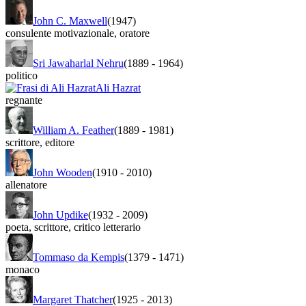
John C. Maxwell
(1947)
consulente motivazionale
,
oratore
Sri Jawaharlal Nehru
(1889
-
1964)
politico
Ali Hazrat
regnante
William A. Feather
(1889
-
1981)
scrittore
,
editore
John Wooden
(1910
-
2010)
allenatore
John Updike
(1932
-
2009)
poeta
,
scrittore
,
critico letterario
Tommaso da Kempis
(1379
-
1471)
monaco
Margaret Thatcher
(1925
-
2013)