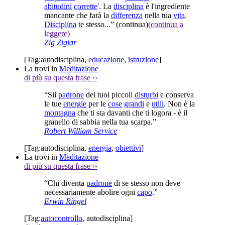
abitudini
corrette
'. La
disciplina
è l'ingrediente
mancante che farà la
differenza
nella tua
vita
.
Disciplina
te stesso...”
(continua)
(continua a
leggere)
Zig Ziglar
[Tag:
autodisciplina
,
educazione
,
istruzione
]
La trovi in
Meditazione
di più su questa frase
››
“Sii
padrone
dei tuoi piccoli
disturbi
e conserva
le tue
energie
per le
cose
grandi
e
utili
. Non è la
montagna
che ti sta davanti che ti logora - è il
granello di sabbia nella tua scarpa.”
Robert William Service
[Tag:
autodisciplina
,
energia
,
obiettivi
]
La trovi in
Meditazione
di più su questa frase
››
“Chi diventa
padrone
di se stesso non deve
necessariamente abolire ogni
capo
.”
Erwin Ringel
[Tag:
autocontrollo
,
autodisciplina
]