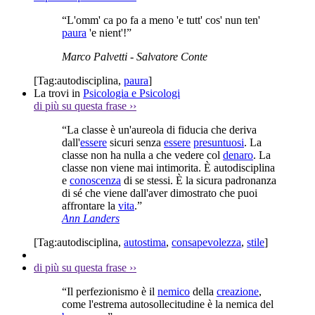
“L'omm' ca po fa a meno 'e tutt' cos' nun ten'
paura
'e nient'!”
Marco Palvetti
- Salvatore Conte
[Tag:
autodisciplina
,
paura
]
La trovi in
Psicologia e Psicologi
di più su questa frase
››
“La classe è un'aureola di fiducia che deriva
dall'
essere
sicuri senza
essere
presuntuosi
. La
classe non ha nulla a che vedere col
denaro
. La
classe non viene mai intimorita. È autodisciplina
e
conoscenza
di se stessi. È la sicura padronanza
di sé che viene dall'aver dimostrato che puoi
affrontare la
vita
.”
Ann Landers
[Tag:
autodisciplina
,
autostima
,
consapevolezza
,
stile
]
di più su questa frase
››
“Il perfezionismo è il
nemico
della
creazione
,
come l'estrema autosollecitudine è la nemica del