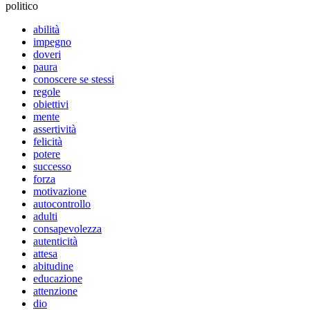
politico
abilità
impegno
doveri
paura
conoscere se stessi
regole
obiettivi
mente
assertività
felicità
potere
successo
forza
motivazione
autocontrollo
adulti
consapevolezza
autenticità
attesa
abitudine
educazione
attenzione
dio