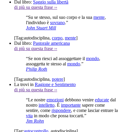
Dal libro:
Saggio sulla libertà
di più su questa frase
››
“Su se stesso, sul suo corpo e la sua
mente
,
l'individuo è
sovrano
.”
John Stuart Mill
[Tag:
autodisciplina
,
corpo
,
mente
]
Dal libro:
Pastorale americana
di più su questa frase
››
“Se non riesci ad assoggettare il
mondo
,
assoggetta te stesso al
mondo
.”
Philip Roth
[Tag:
autodisciplina
,
potere
]
La trovi in
Ragione e Sentimento
di più su questa frase
››
“Le nostre
emozioni
debbono venire
educate
dal
nostro
intelletto
. È
importante
sapere come
sentire, come
rispondere
, e come lasciar entrare la
vita
in modo che possa toccarti.”
Jim Rohn
[Tag:
autocontrollo
,
autodisciplina
]