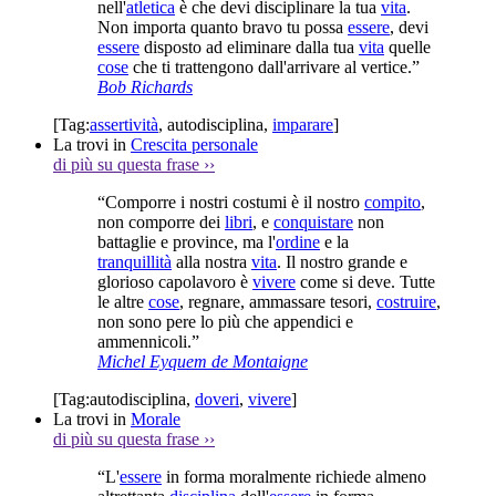
nell'
atletica
è che devi disciplinare la tua
vita
.
Non importa quanto bravo tu possa
essere
, devi
essere
disposto ad eliminare dalla tua
vita
quelle
cose
che ti trattengono dall'arrivare al vertice.”
Bob Richards
[Tag:
assertività
,
autodisciplina
,
imparare
]
La trovi in
Crescita personale
di più su questa frase
››
“Comporre i nostri costumi è il nostro
compito
,
non comporre dei
libri
, e
conquistare
non
battaglie e province, ma l'
ordine
e la
tranquillità
alla nostra
vita
. Il nostro grande e
glorioso capolavoro è
vivere
come si deve. Tutte
le altre
cose
, regnare, ammassare tesori,
costruire
,
non sono pere lo più che appendici e
ammennicoli.”
Michel Eyquem de Montaigne
[Tag:
autodisciplina
,
doveri
,
vivere
]
La trovi in
Morale
di più su questa frase
››
“L'
essere
in forma moralmente richiede almeno