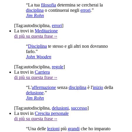
“La tua
filosofia
determina se cercherai la
disciplina
o continuerai negli
errori
.”
Jim Rohn
[Tag:
autodisciplina
,
errori
]
La trovi in
Meditazione
di più su questa frase
››
“
Disciplina
te stesso e gli altri non dovranno
farlo.”
John Wooden
[Tag:
autodisciplina
,
regole
]
La trovi in
Carriera
di più su questa frase
››
“L'
affermazione
senza
disciplina
è l'
inizio
della
delusione
.”
Jim Rohn
[Tag:
autodisciplina
,
delusioni
,
successo
]
La trovi in
Crescita personale
di più su questa frase
››
“Una delle
lezioni
più
grandi
che ho imparato