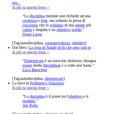
per...
di più su questa frase
››
“La
disciplina
mentale non richiede alcuna
credenza
o
fede
, ma soltanto la presa di
coscienza
che lo
sviluppo
di una
mente
più
calma
e limpida è un
obiettivo
nobile
.”
Dalai Lama
[Tag:
autodisciplina
,
consapevolezza
,
obiettivi
]
Dal libro:
La cena di Natale di Io che amo solo te
di più su questa frase
››
“
Dimenticare
è un esercizio doloroso, bisogna
essere
molto
disciplinati
e a volte non basta.”
Luca Bianchini
[Tag:
autodisciplina
,
dimenticare
]
La trovi in
Problemi e Soluzioni
di più su questa frase
››
“La
disciplina
è il ponte tra l'
obiettivo
e il
risultato
.”
Jim Rohn