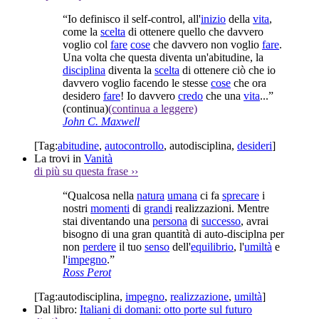
“Io definisco il self-control, all'
inizio
della
vita
,
come la
scelta
di ottenere quello che davvero
voglio col
fare
cose
che davvero non voglio
fare
.
Una volta che questa diventa un'abitudine, la
disciplina
diventa la
scelta
di ottenere ciò che io
davvero voglio facendo le stesse
cose
che ora
desidero
fare
! Io davvero
credo
che una
vita
...”
(continua)
(continua a leggere)
John C. Maxwell
[Tag:
abitudine
,
autocontrollo
,
autodisciplina
,
desideri
]
La trovi in
Vanità
di più su questa frase
››
“Qualcosa nella
natura
umana
ci fa
sprecare
i
nostri
momenti
di
grandi
realizzazioni. Mentre
stai diventando una
persona
di
successo
, avrai
bisogno di una gran quantità di auto-disciplna per
non
perdere
il tuo
senso
dell'
equilibrio
, l'
umiltà
e
l'
impegno
.”
Ross Perot
[Tag:
autodisciplina
,
impegno
,
realizzazione
,
umiltà
]
Dal libro:
Italiani di domani: otto porte sul futuro