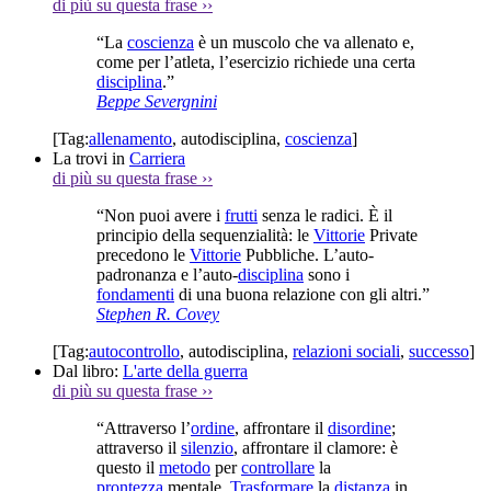
di più su questa frase
››
“La
coscienza
è un muscolo che va allenato e,
come per l’atleta, l’esercizio richiede una certa
disciplina
.”
Beppe Severgnini
[Tag:
allenamento
,
autodisciplina
,
coscienza
]
La trovi in
Carriera
di più su questa frase
››
“Non puoi avere i
frutti
senza le radici. È il
principio della sequenzialità: le
Vittorie
Private
precedono le
Vittorie
Pubbliche. L’auto-
padronanza e l’auto-
disciplina
sono i
fondamenti
di una buona relazione con gli altri.”
Stephen R. Covey
[Tag:
autocontrollo
,
autodisciplina
,
relazioni sociali
,
successo
]
Dal libro:
L'arte della guerra
di più su questa frase
››
“Attraverso l’
ordine
, affrontare il
disordine
;
attraverso il
silenzio
, affrontare il clamore: è
questo il
metodo
per
controllare
la
prontezza
mentale.
Trasformare
la
distanza
in