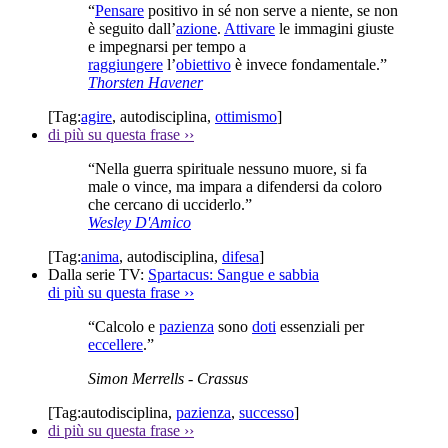
“
Pensare
positivo in sé non serve a niente, se non
è seguito dall’
azione
.
Attivare
le immagini giuste
e impegnarsi per tempo a
raggiungere
l’
obiettivo
è invece fondamentale.”
Thorsten Havener
[Tag:
agire
,
autodisciplina
,
ottimismo
]
di più su questa frase
››
“Nella guerra spirituale nessuno muore, si fa
male o vince, ma impara a difendersi da coloro
che cercano di ucciderlo.”
Wesley D'Amico
[Tag:
anima
,
autodisciplina
,
difesa
]
Dalla serie TV:
Spartacus: Sangue e sabbia
di più su questa frase
››
“Calcolo e
pazienza
sono
doti
essenziali per
eccellere
.”
Simon Merrells
- Crassus
[Tag:
autodisciplina
,
pazienza
,
successo
]
di più su questa frase
››