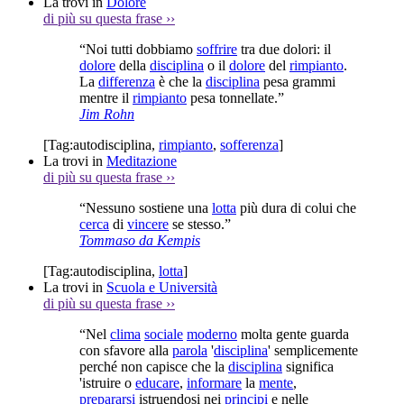
La trovi in
Dolore
di più su questa frase
››
“Noi tutti dobbiamo
soffrire
tra due dolori: il
dolore
della
disciplina
o il
dolore
del
rimpianto
.
La
differenza
è che la
disciplina
pesa grammi
mentre il
rimpianto
pesa tonnellate.”
Jim Rohn
[Tag:
autodisciplina
,
rimpianto
,
sofferenza
]
La trovi in
Meditazione
di più su questa frase
››
“Nessuno sostiene una
lotta
più dura di colui che
cerca
di
vincere
se stesso.”
Tommaso da Kempis
[Tag:
autodisciplina
,
lotta
]
La trovi in
Scuola e Università
di più su questa frase
››
“Nel
clima
sociale
moderno
molta gente guarda
con sfavore alla
parola
'
disciplina
' semplicemente
perché non capisce che la
disciplina
significa
'istruire o
educare
,
informare
la
mente
,
prepararsi
istruendosi nei
principi
e nelle