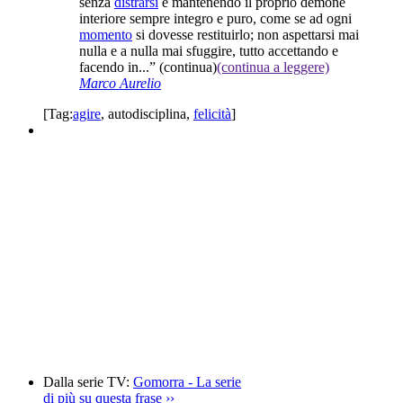
senza
distrarsi
e mantenendo il proprio demone
interiore sempre integro e puro, come se ad ogni
momento
si dovesse restituirlo; non aspettarsi mai
nulla e a nulla mai sfuggire, tutto accettando e
facendo in...”
(continua)
(continua a leggere)
Marco Aurelio
[Tag:
agire
,
autodisciplina
,
felicità
]
Dalla serie TV:
Gomorra - La serie
di più su questa frase
››