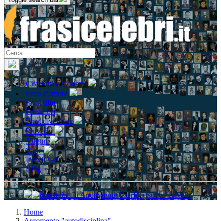
Citazioni e aforismi
Frasi d'amore
Frasi film
Frasi libri
Frasi divertenti
Proverbi
Auguri
Varie
Indici A-Z
Blog
Registrati / Accedi
Home
Argomento "autodisciplina"