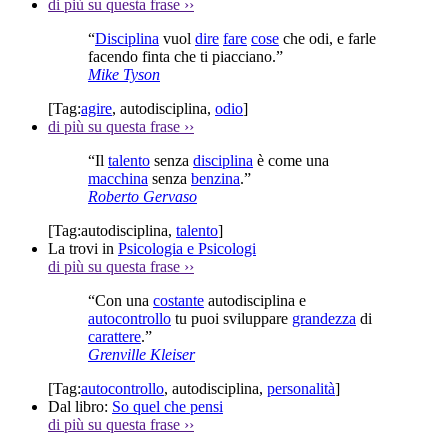
di più su questa frase
››
“
Disciplina
vuol
dire
fare
cose
che odi, e farle
facendo finta che ti piacciano.”
Mike Tyson
[Tag:
agire
,
autodisciplina
,
odio
]
di più su questa frase
››
“Il
talento
senza
disciplina
è come una
macchina
senza
benzina
.”
Roberto Gervaso
[Tag:
autodisciplina
,
talento
]
La trovi in
Psicologia e Psicologi
di più su questa frase
››
“Con una
costante
autodisciplina e
autocontrollo
tu puoi sviluppare
grandezza
di
carattere
.”
Grenville Kleiser
[Tag:
autocontrollo
,
autodisciplina
,
personalità
]
Dal libro:
So quel che pensi
di più su questa frase
››