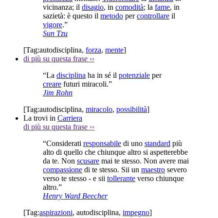
vicinanza; il
disagio
, in
comodità
; la
fame
, in
sazietà: è questo il
metodo
per
controllare
il
vigore
.”
Sun Tzu
[Tag:
autodisciplina
,
forza
,
mente
]
di più su questa frase
››
“La
disciplina
ha in sé il
potenziale
per
creare
futuri miracoli.”
Jim Rohn
[Tag:
autodisciplina
,
miracolo
,
possibilità
]
La trovi in
Carriera
di più su questa frase
››
“Considerati
responsabile
di uno
standard
più
alto di quello che chiunque altro si aspetterebbe
da te. Non
scusare
mai te stesso. Non avere mai
compassione
di te stesso. Sii un
maestro
severo
verso te stesso - e sii
tollerante
verso chiunque
altro.”
Henry Ward Beecher
[Tag:
aspirazioni
,
autodisciplina
,
impegno
]