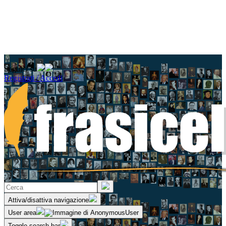
Seguici su
Registrati / Accedi
Attiva/disattiva navigazione
User area
Toggle search bar